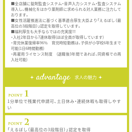
■全店舗に錠剤監査システム・音声入力システム・監査システム
導入し、機械化をはかり薬剤師に求められる対人業務に注力して
おります。
■女性活躍推進法に基づく基準適合厚生大臣より「えるぼし（最
高位の3段階目）」認定を取得しています。
■福利厚生も大手ならではの充実度！！
・入社2年目から7連休取得(ほぼ全員が取得しています)
・育児休業復帰率96％ 育児時短勤務は、子供が小学校6年生まで
可能(1日6時間勤務)
・再雇用ライセンス制度 (退職後3年間であれば、同資格での再
入社可能)
advantage
求人の魅力
1分単位で残業代申請可、土日休み・連続休暇も取得しやす
い
「えるぼし（最高位の3段階目）」認定を取得