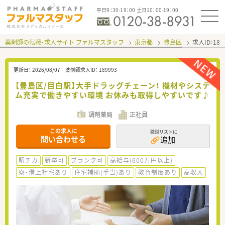
平日9：30-19：00 土日10：00-19：00
薬剤師の転職・求人サイト ファルマスタッフ
東京都
豊島区
求人ID：18
更新日：
2026/08/07
薬剤師求人ID：
189993
【豊島区/目白駅】大手ドラッグチェーン！ 機材やシステ
ム充実で働きやすい環境 お休みも取得しやすいです♪
調剤薬局
正社員
この求人に
検討リストに
問い合わせる
追加
駅チカ
新卒可
ブランク可
高給与(600万円以上)
寮・借上社宅あり
住宅補助(手当)あり
教育制度あり
高収入