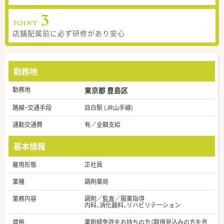
店舗配属前に必ず研修があり安心
勤務地
勤務地
東京都 豊島区
路線・交通手段
目白駅 (JR山手線)
通勤交通費
有／全額支給
基本情報
雇用形態
正社員
業種
調剤薬局
業務内容
調剤／監査／服薬指導
内科、消化器科、リハビリテーション
資格
薬剤師免許をお持ちの方（取得見込みの方を含