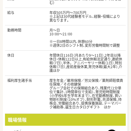
む）
給与
年収505万円～700万円
※上記は30代経験者モデル、経験・役職により
異なります。
勤務時間
月～日
10：00～21：00
※一日8時間以内、休憩60分
※週休2日のシフト制、変形労働時間制で調整
休日
年間休日116日（月あたり9～11日）,2年目以降
休日・休暇122日以上,有給休暇法定通り,連続休
暇（7日）,半休，アニバーサリー休暇（1日）,特別
休暇（7日）,産前産後休業,育児休暇(最大2年）,介
護ほか
福利厚生諸手当
厚生年金／雇用保険／労災保険／薬剤師賠償責
任保険／その他健保
グループ会社での保険組合あり、残業代（1分単
位で集計、1時間単位で支給）、育児短時間制度
（小学校6年生学年末まで）、在宅勤務制度、買い
物割引制度（10%オフ）、財形貯蓄、共済保険、持
株会、労働組合あり、提携保養施設、テーマパー
ク補助券、誕生日カタログギフト ほか
職場情報