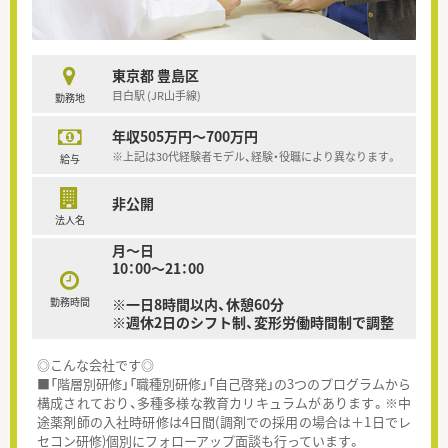
東京都 豊島区
目白駅 (JR山手線)
勤務地
年収505万円～700万円
※上記は30代経験者モデル、経験・役職により異なります。
給与
非公開
法人名
月～日
10：00～21：00
勤務時間
※一日8時間以内、休憩60分
※週休2日のシフト制、変形労働時間制で調整
◎こんな会社です◎
■「階層別研修」「職種別研修」「自己啓発」の3つのプログラムから
構成されており、多種多様な教育カリキュラムがあります。※中
途薬剤師の入社時研修は4日間(調剤での採用の場合は＋1日でレ
セコン研修)個別にフォローアップ面談も行っています。