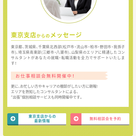
東京支店
メッセージ
からの
東京都、茨城県、千葉県北西部(松戸市・流山市・柏市・野田市・我孫子
市)、埼玉県南東部(三郷市・八潮市)、山梨県のエリアに精通したコン
サルタントがあなたの就職・転職活動を全力でサポートいたしま
す！
お仕事相談会無料開催中！
更に、お忙しい方やキャリアの棚卸がしたい方に朗報!
エリアを熟知したコンサルタントによる、
“出張”個別相談サービスも同時開催中です。
東京支店からの
無料相談会を予約
最新情報