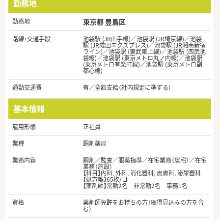
勤務地
勤務地
東京都 豊島区
路線・交通手段
池袋駅 (JR山手線)／池袋駅 (JR埼京線)／池袋
駅 (JR成田エクスプレス)／池袋駅 (JR湘南新宿
ライン)／池袋駅 (東武東上線)／池袋駅 (西武池
袋線)／池袋駅 (東京メトロ丸ノ内線)／池袋駅
(東京メトロ有楽町線)／池袋駅 (東京メトロ副
都心線)
通勤交通費
有／全額支給（社内規定に準ずる）
基本情報
雇用形態
正社員
業種
調剤薬局
業務内容
調剤／監査／服薬指導／在宅業務（居宅）／在宅
業務（施設）
【科目】内科, 外科, 消化器科, 皮膚科, 泌尿器科
【処方箋】65枚/日
【薬剤師】常勤2名 非常勤2名 事務1名
資格
薬剤師免許をお持ちの方（取得見込みの方を含
む）