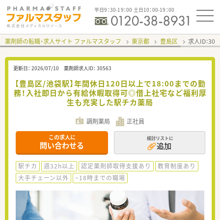
平日9：30-19：00 土日10：00-19：00
薬剤師の転職・求人サイト ファルマスタッフ
東京都
豊島区
求人ID：30
更新日：
2026/07/10
薬剤師求人ID：
30563
【豊島区/池袋駅】年間休日120日以上で18:00までの勤
務！入社即日から有給休暇取得可◎借上社宅など福利厚
生も充実した駅チカ薬局
調剤薬局
正社員
この求人に
検討リストに
問い合わせる
追加
駅チカ
週32h以上
認定薬剤師取得支援あり
教育制度あり
大手チェーン以外
~18時までの職場