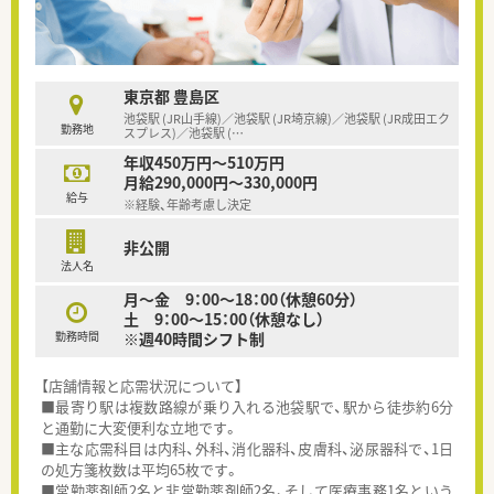
東京都 豊島区
池袋駅 (JR山手線)／池袋駅 (JR埼京線)／池袋駅 (JR成田エク
勤務地
スプレス)／池袋駅 (
…
年収450万円～510万円
月給290,000円～330,000円
給与
※経験、年齢考慮し決定
非公開
法人名
月～金 9：00～18：00（休憩60分）
土 9：00～15：00（休憩なし）
勤務時間
※週40時間シフト制
【店舗情報と応需状況について】
■最寄り駅は複数路線が乗り入れる池袋駅で、駅から徒歩約6分
と通勤に大変便利な立地です。
■主な応需科目は内科、外科、消化器科、皮膚科、泌尿器科で、1日
の処方箋枚数は平均65枚です。
■常勤薬剤師2名と非常勤薬剤師2名、そして医療事務1名という