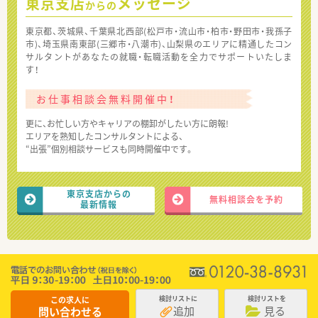
東京支店
メッセージ
からの
東京都、茨城県、千葉県北西部(松戸市・流山市・柏市・野田市・我孫子
市)、埼玉県南東部(三郷市・八潮市)、山梨県のエリアに精通したコン
サルタントがあなたの就職・転職活動を全力でサポートいたしま
す！
お仕事相談会無料開催中！
更に、お忙しい方やキャリアの棚卸がしたい方に朗報!
エリアを熟知したコンサルタントによる、
“出張”個別相談サービスも同時開催中です。
東京支店からの
無料相談会を予約
最新情報
この求人に
検討リストに
検討リストを
追加
見る
問い合わせる