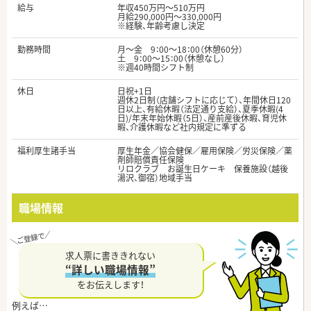
給与
年収450万円～510万円
月給290,000円～330,000円
※経験、年齢考慮し決定
勤務時間
月～金 9：00～18：00（休憩60分）
土 9：00～15：00（休憩なし）
※週40時間シフト制
休日
日祝+1日
週休2日制（店舗シフトに応じて）、年間休日120
日以上、有給休暇（法定通り支給）、夏季休暇(4
日)/年末年始休暇（5日）、産前産後休暇、育児休
暇、介護休暇など社内規定に準ずる
福利厚生諸手当
厚生年金／協会健保／雇用保険／労災保険／薬
剤師賠償責任保険
リロクラブ お誕生日ケーキ 保養施設（越後
湯沢、御宿）地域手当
職場情報
求人票に書ききれない
“詳しい職場情報”
をお伝えします！