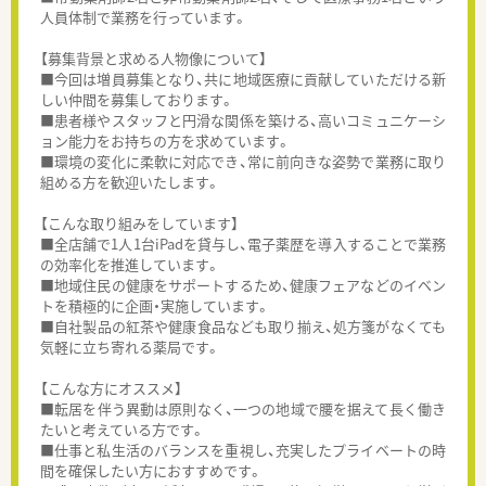
人員体制で業務を行っています。
【募集背景と求める人物像について】
■今回は増員募集となり、共に地域医療に貢献していただける新
しい仲間を募集しております。
■患者様やスタッフと円滑な関係を築ける、高いコミュニケーシ
ョン能力をお持ちの方を求めています。
■環境の変化に柔軟に対応でき、常に前向きな姿勢で業務に取り
組める方を歓迎いたします。
【こんな取り組みをしています】
■全店舗で1人1台iPadを貸与し、電子薬歴を導入することで業務
の効率化を推進しています。
■地域住民の健康をサポートするため、健康フェアなどのイベン
トを積極的に企画・実施しています。
■自社製品の紅茶や健康食品なども取り揃え、処方箋がなくても
気軽に立ち寄れる薬局です。
【こんな方にオススメ】
■転居を伴う異動は原則なく、一つの地域で腰を据えて長く働き
たいと考えている方です。
■仕事と私生活のバランスを重視し、充実したプライベートの時
間を確保したい方におすすめです。