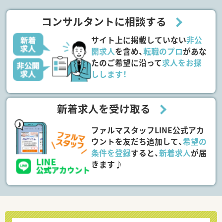
コンサルタントに相談する
サイト上に掲載していない
非公
開求人
を含め、
転職のプロ
があな
たのご希望に沿って
求人をお探
しします！
新着求人を受け取る
ファルマスタッフLINE公式アカ
ウントを友だち追加して、
希望の
条件を登録
すると、
新着求人
が届
きます♪