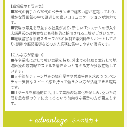
【職場環境と雰囲気】
■30代の若手から70代のベテランまで幅広い層が在籍しており、
暖かな雰囲気の中で風通しの良いコミュニケーションが魅力で
す。
■現場の意見を尊重する社風があり、新しいITシステムの導入や
店舗運営の改善案なども積極的に採用される土壌がございます。
■経験豊富な事務スタッフが3名体制で薬剤師をサポートしてお
り、調剤や服薬指導などの対人業務に集中しやすい環境です。
【こんな方が活躍中】
■在宅業務に対して強い意欲を持ち、外来での経験と並行して地
域医療の最前線でスキルを磨きたいと考える方が多数在籍して
います。
■大手調剤チェーン並みの福利厚生や労務管理を求めつつ、ベン
チャー気質なスピード感を持って働きたい方が活躍できる職場
です。
■ITツールを積極的に活用して業務の効率化を楽しみ、空いた時
間を患者様のケアに充てるという前向きな姿勢の方が目立ちま
す。
advantage
求人の魅力