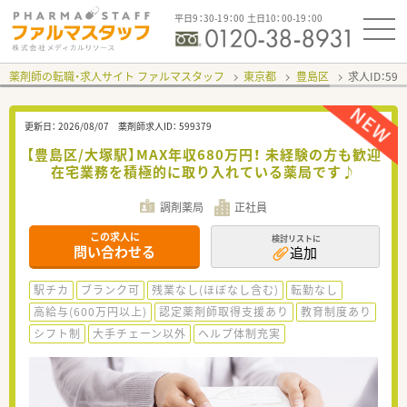
平日9：30-19：00 土日10：00-19：00
薬剤師の転職・求人サイト ファルマスタッフ
東京都
豊島区
求人ID：59
更新日：
2026/08/07
薬剤師求人ID：
599379
【豊島区/大塚駅】MAX年収680万円！ 未経験の方も歓迎
在宅業務を積極的に取り入れている薬局です♪
調剤薬局
正社員
この求人に
検討リストに
問い合わせる
追加
駅チカ
ブランク可
残業なし(ほぼなし含む)
転勤なし
高給与(600万円以上)
認定薬剤師取得支援あり
教育制度あり
シフト制
大手チェーン以外
ヘルプ体制充実