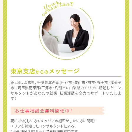
東京支店
メッセージ
からの
東京都、茨城県、千葉県北西部(松戸市・流山市・柏市・野田市・我孫子
市)、埼玉県南東部(三郷市・八潮市)、山梨県のエリアに精通したコン
サルタントがあなたの就職・転職活動を全力でサポートいたしま
す！
お仕事相談会無料開催中！
更に、お忙しい方やキャリアの棚卸がしたい方に朗報!
エリアを熟知したコンサルタントによる、
“出張”個別相談サービスも同時開催中です。