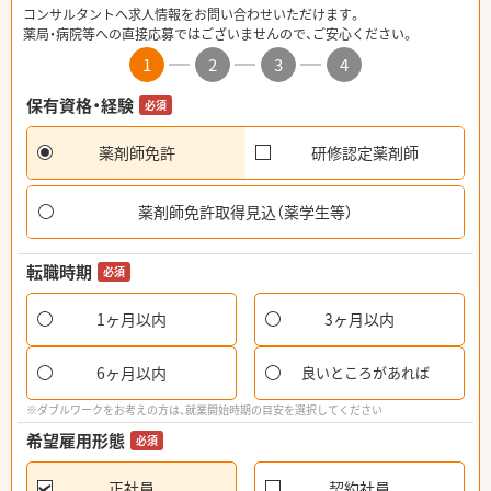
コンサルタントへ求人情報をお問い合わせいただけます。
薬局・病院等への直接応募ではございませんので、ご安心ください。
1
2
3
4
保有資格・経験
必須
薬剤師免許
研修認定薬剤師
薬剤師免許取得見込（薬学生等）
転職時期
必須
1ヶ月以内
3ヶ月以内
6ヶ月以内
良いところがあれば
※ダブルワークをお考えの方は、就業開始時期の目安を選択してください
希望雇用形態
必須
正社員
契約社員