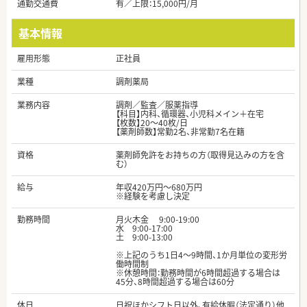
通勤交通費
有／上限：15,000円/月
基本情報
雇用形態
正社員
業種
調剤薬局
業務内容
調剤／監査／服薬指導
【科目】内科、循環器、小児科メイン＋在宅
【枚数】20～40枚/日
【薬剤師数】常勤2名、非常勤7名在籍
資格
薬剤師免許をお持ちの方（取得見込みの方を含
む）
給与
年収420万円～680万円
※経験を考慮し決定
勤務時間
月火木金 9:00-19:00
水 9:00-17:00
土 9:00-13:00
※上記のうち1日4～9時間、1か月単位の変形労
働時間制
※休憩時間：勤務時間が6時間超過する場合は
45分、8時間超過する場合は60分
休日
日祝ほかシフト日以外、有給休暇（法定通り）他