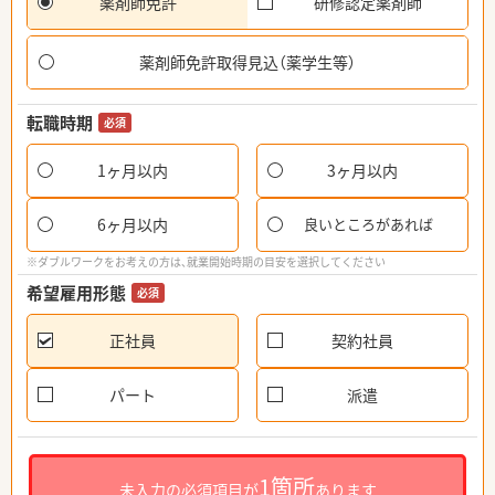
薬剤師免許
研修認定薬剤師
薬剤師免許取得見込（薬学生等）
転職時期
必須
1ヶ月以内
3ヶ月以内
6ヶ月以内
良いところがあれば
※ダブルワークをお考えの方は、就業開始時期の目安を選択してください
希望雇用形態
必須
正社員
契約社員
パート
派遣
1箇所
未入力の必須項目が
あります