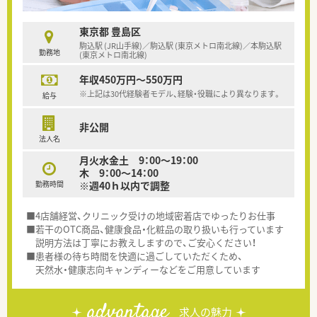
東京都 豊島区
駒込駅 (JR山手線)／駒込駅 (東京メトロ南北線)／本駒込駅
勤務地
(東京メトロ南北線)
年収450万円～550万円
※上記は30代経験者モデル、経験・役職により異なります。
給与
非公開
法人名
月火水金土 9：00～19：00
木 9：00～14：00
勤務時間
※週40ｈ以内で調整
■4店舗経営、クリニック受けの地域密着店でゆったりお仕事
■若干のOTC商品、健康食品・化粧品の取り扱いも行っています
説明方法は丁寧にお教えしますので、ご安心ください！
■患者様の待ち時間を快適に過ごしていただくため、
天然水・健康志向キャンディーなどをご用意しています
advantage
求人の魅力