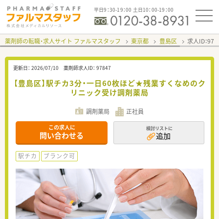
平日9：30-19：00 土日10：00-19：00
薬剤師の転職・求人サイト ファルマスタッフ
東京都
豊島区
求人ID：97
更新日：
2026/07/10
薬剤師求人ID：
97847
【豊島区】駅チカ3分・一日60枚ほど★残業すくなめのク
リニック受け調剤薬局
調剤薬局
正社員
この求人に
検討リストに
問い合わせる
追加
駅チカ
ブランク可