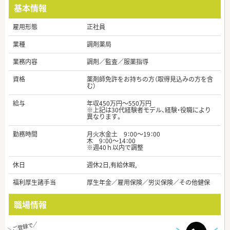
基本情報
雇用形態
正社員
業種
調剤薬局
業務内容
調剤／監査／服薬指導
資格
薬剤師免許をお持ちの方（取得見込みの方を含
む）
給与
年収450万円～550万円
※上記は30代経験者モデル、経験・役職により
異なります。
勤務時間
月火水金土 9：00～19：00
木 9：00～14：00
※週40ｈ以内で調整
休日
週休2日,有給休暇,
福利厚生諸手当
厚生年金／雇用保険／労災保険／その他健保
職場情報