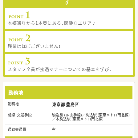
本郷通りから1本奥にある、閑静なエリア♪
残業はほぼございません！
スタッフ全員が接遇マナーについての基本を学び、
勤務地
勤務地
東京都 豊島区
路線・交通手段
駒込駅 (JR山手線)／駒込駅 (東京メトロ南北線)
／本駒込駅 (東京メトロ南北線)
通勤交通費
有