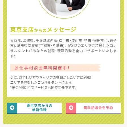
東京支店
メッセージ
からの
東京都、茨城県、千葉県北西部(松戸市・流山市・柏市・野田市・我孫子
市)、埼玉県南東部(三郷市・八潮市)、山梨県のエリアに精通したコン
サルタントがあなたの就職・転職活動を全力でサポートいたしま
す！
お仕事相談会無料開催中！
更に、お忙しい方やキャリアの棚卸がしたい方に朗報!
エリアを熟知したコンサルタントによる、
“出張”個別相談サービスも同時開催中です。
東京支店からの
無料相談会を予約
最新情報