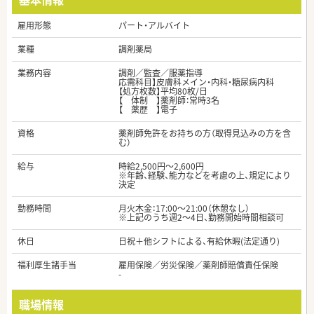
雇用形態
パート・アルバイト
業種
調剤薬局
業務内容
調剤／監査／服薬指導
応需科目】皮膚科メイン・内科・糖尿病内科
【処方枚数】平均80枚/日
【 体制 】薬剤師：常時3名
【 薬歴 】電子
資格
薬剤師免許をお持ちの方（取得見込みの方を含
む）
給与
時給2,500円～2,600円
※年齢、経験、能力などを考慮の上、規定により
決定
勤務時間
月火木金：17:00～21:00（休憩なし）
※上記のうち週2～4日、勤務開始時間相談可
休日
日祝＋他シフトによる、有給休暇(法定通り)
福利厚生諸手当
雇用保険／労災保険／薬剤師賠償責任保険
-
職場情報