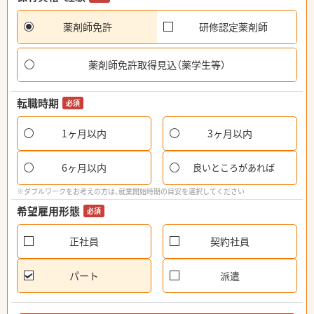
薬剤師免許
研修認定薬剤師
薬剤師免許取得見込（薬学生等）
転職時期
必須
1ヶ月以内
3ヶ月以内
6ヶ月以内
良いところがあれば
※ダブルワークをお考えの方は、就業開始時期の目安を選択してください
希望雇用形態
必須
正社員
契約社員
パート
派遣