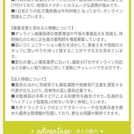
け付けており、地域のドクターとのスムーズな連携が強みです。
■1日あたりの処方箋枚数は平均80枚となっており、オンライン
関連もございます。
【募集背景と求める人物像について】
■オンライン服薬指導の需要増加や今後の事業拡大を見据え、体
制強化のために正社員の薬剤師を増員募集しています。
■高いコミュニケーション能力を活かして、患者さまや周囲のス
タッフに思いやりを持って接することができる方を求めていま
す。
■変化の激しい薬局業界において、最新のIT化やオンライン対応
などの新しい取り組みに対して柔軟にチャレンジできる方です。
【法人特徴について】
■東京のほかに茨城県でも薬局展開や医療系IT企業を運営する
代表が立ち上げた、将来性の高い薬局企業です。
■対面相談の手厚さとITによる利便性を融合させた、先進的な
「ハイブリッド型薬局」の形をいち早く体現しています。
■大手ドラッグストアのエリアマネージャーや在宅責任者を務
めた優秀な管理職が在籍しており、更なる飛躍が期待できます。
advantage
求人の魅力