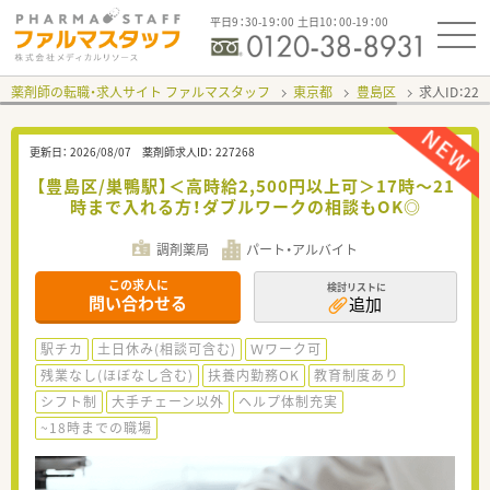
平日9：30-19：00 土日10：00-19：00
薬剤師の転職・求人サイト ファルマスタッフ
東京都
豊島区
求人ID：22
更新日：
2026/08/07
薬剤師求人ID：
227268
【豊島区/巣鴨駅】＜高時給2,500円以上可＞17時～21
時まで入れる方！ダブルワークの相談もOK◎
調剤薬局
パート・アルバイト
この求人に
検討リストに
問い合わせる
追加
駅チカ
土日休み(相談可含む)
Ｗワーク可
残業なし(ほぼなし含む)
扶養内勤務OK
教育制度あり
シフト制
大手チェーン以外
ヘルプ体制充実
~18時までの職場