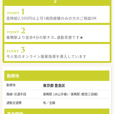
高時給2,500円以上可！病院経験のみの方のご相談OK
巣鴨駅より徒歩4分の駅チカ、通勤至便です★
今人気のオンライン服薬指導を導入しています
勤務地
勤務地
東京都 豊島区
路線・交通手段
巣鴨駅 (JR山手線)／巣鴨駅 (都営三田線)
通勤交通費
有／全額
基本情報