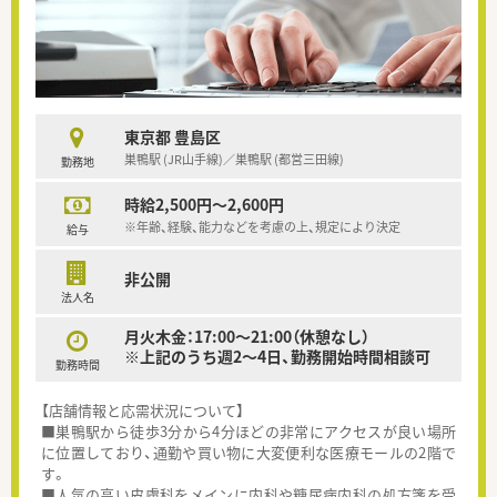
東京都 豊島区
巣鴨駅 (JR山手線)／巣鴨駅 (都営三田線)
勤務地
時給2,500円～2,600円
※年齢、経験、能力などを考慮の上、規定により決定
給与
非公開
法人名
月火木金：17:00～21:00（休憩なし）
※上記のうち週2～4日、勤務開始時間相談可
勤務時間
【店舗情報と応需状況について】
■巣鴨駅から徒歩3分から4分ほどの非常にアクセスが良い場所
に位置しており、通勤や買い物に大変便利な医療モールの2階で
す。
■人気の高い皮膚科をメインに内科や糖尿病内科の処方箋を受