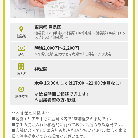
東京都 豊島区
池袋駅 (JR山手線)／池袋駅 (JR埼京線)／池袋駅 (JR成田エク
勤務地
スプレス)／池袋駅 (
…
時給2,000円～2,200円
※年齢、経験、能力などを考慮の上、規定により決定
給与
非公開
法人名
木金 16:00もしくは17:00～21:00（休憩なし）
※始業時間ご相談できます！
勤務時間
※副業希望の方、歓迎
・・＊ 企業の特徴 ＊・・
■池袋エリアを中心に豊島区内で4店舗経営の薬局です。
■学生の受け入れも積極的に行っており、活気のある薬局です。
■店舗によっては、漢方刻み処方も取り扱いがあり、幅広く患者
様へ健康提案ができる環境がございます。