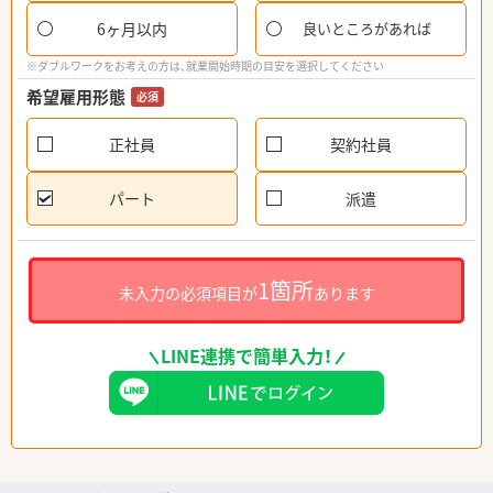
6ヶ月以内
良いところがあれば
※ダブルワークをお考えの方は、就業開始時期の目安を選択してください
希望雇用形態
必須
正社員
契約社員
パート
派遣
1箇所
未入力の必須項目が
あります
LINE連携で簡単入力！