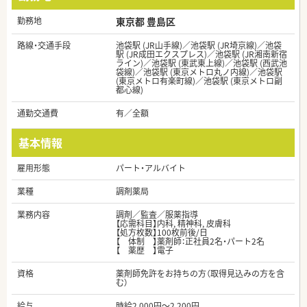
勤務地
東京都 豊島区
路線・交通手段
池袋駅 (JR山手線)／池袋駅 (JR埼京線)／池袋
駅 (JR成田エクスプレス)／池袋駅 (JR湘南新宿
ライン)／池袋駅 (東武東上線)／池袋駅 (西武池
袋線)／池袋駅 (東京メトロ丸ノ内線)／池袋駅
(東京メトロ有楽町線)／池袋駅 (東京メトロ副
都心線)
通勤交通費
有／全額
基本情報
雇用形態
パート・アルバイト
業種
調剤薬局
業務内容
調剤／監査／服薬指導
【応需科目】内科, 精神科, 皮膚科
【処方枚数】100枚前後/日
【 体制 】薬剤師：正社員2名・パート2名
【 薬歴 】電子
資格
薬剤師免許をお持ちの方（取得見込みの方を含
む）
給与
時給2,000円～2,200円