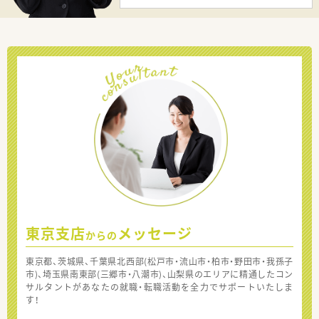
東京支店
メッセージ
からの
東京都、茨城県、千葉県北西部(松戸市・流山市・柏市・野田市・我孫子
市)、埼玉県南東部(三郷市・八潮市)、山梨県のエリアに精通したコン
サルタントがあなたの就職・転職活動を全力でサポートいたしま
す！