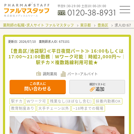
平日9：30-19：00 土日10：00-19：00
薬剤師の転職・求人サイト ファルマスタッフ
東京都
豊島区
求人ID：67
更新日：
2026/07/10
薬剤師求人ID：
675101
【豊島区/池袋駅】≪平日夜間パート≫ 16:00もしくは
17:00～21:00勤務│Wワーク可能│時給2,000円～│
駅チカ×複数路線利用可能★
調剤薬局
パート・アルバイト
この求人に
検討リストに
問い合わせる
追加
駅チカ
Ｗワーク可
残業なし(ほぼなし含む)
扶養内勤務OK
教育制度あり
大手チェーン以外
~18時までの職場