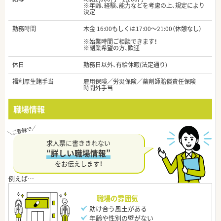
※年齢、経験、能力などを考慮の上、規定により
決定
勤務時間
木金 16:00もしくは17:00～21:00（休憩なし）
※始業時間ご相談できます！
※副業希望の方、歓迎
休日
勤務日以外、有給休暇(法定通り)
福利厚生諸手当
雇用保険／労災保険／薬剤師賠償責任保険
時間外手当
職場情報
求人票に書ききれない
“詳しい職場情報”
をお伝えします！
職場の雰囲気
助け合う風土がある
年齢や性別の壁がない