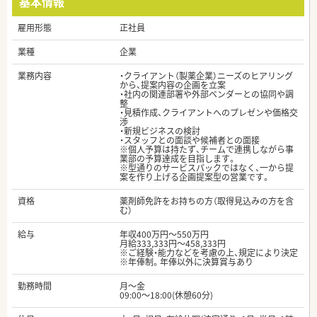
基本情報
雇用形態
正社員
業種
企業
業務内容
・クライアント（製薬企業）ニーズのヒアリング
から、提案内容の企画を立案
・社内の関連部署や外部ベンダーとの協同や調
整
・見積作成、クライアントへのプレゼンや価格交
渉
・新規ビジネスの検討
・スタッフとの面談や候補者との面接
※個人予算は持たず、チームで連携しながら事
業部の予算達成を目指します。
※型通りのサービスパックではなく、一から提
案を作り上げる企画提案型の営業です。
資格
薬剤師免許をお持ちの方（取得見込みの方を含
む）
給与
年収400万円～550万円
月給333,333円～458,333円
※ご経験・能力などを考慮の上、規定により決定
※年俸制。年俸以外に決算賞与あり
勤務時間
月～金
09:00～18:00(休憩60分)