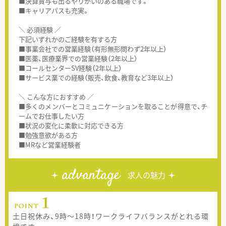
■決算賞与も出るやりがいのある職場です。
■キャリアパスも充実。
＼ 必須経験 ／
下記いずれかのご経験を有する方
■事業会社での営業経験（有形無形問わず2年以上）
■医薬、医療業界での営業経験（2年以上）
■コールセンターSV経験（2年以上）
■サービス業での経験（販売、飲食、教育など3年以上）
＼ こんな方におすすめ ／
■多くのメンバーとコミュニケーションを取ることが得意で、チ
ームでお仕事したい方
■状況の変化に柔軟に対応できる方
■勉強意欲がある方
■MRなど営業経験者
advantage
求人の魅力
土日祝休み、9時～18時！ワークライフバランスがとれる環