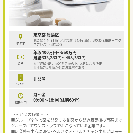
東京都 豊島区
池袋駅 (JR山手線)／池袋駅 (JR埼京線)／池袋駅 (JR成田エク
勤務地
スプレス)／池袋駅 (
…
年収400万円～550万円
月給333,333円～458,333円
給与
※ご経験・能力などを考慮の上、規定により決定
※年俸制。年俸以外に決算賞与あり
非公開
法人名
月～金
09:00～18:00(休憩60分)
勤務時間
・・＊ 企業の特徴 ＊・・
■グループ全体で薬を開発する創薬から製造販売後の育薬まで
グループにてワンストップでおこなっている企業です。
■DI業務を中心にBPO・ヘルスケア・マルチチャンネルプロモー