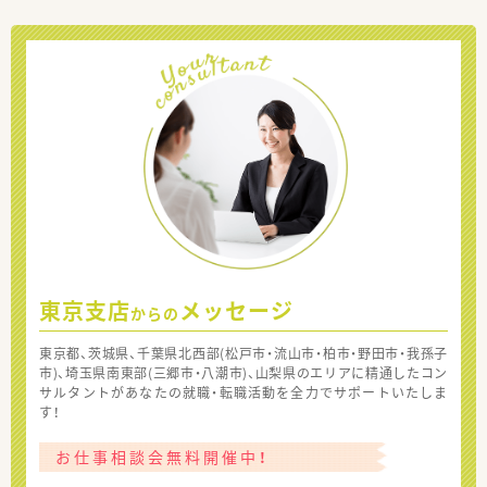
東京支店
メッセージ
からの
東京都、茨城県、千葉県北西部(松戸市・流山市・柏市・野田市・我孫子
市)、埼玉県南東部(三郷市・八潮市)、山梨県のエリアに精通したコン
サルタントがあなたの就職・転職活動を全力でサポートいたしま
す！
お仕事相談会無料開催中！