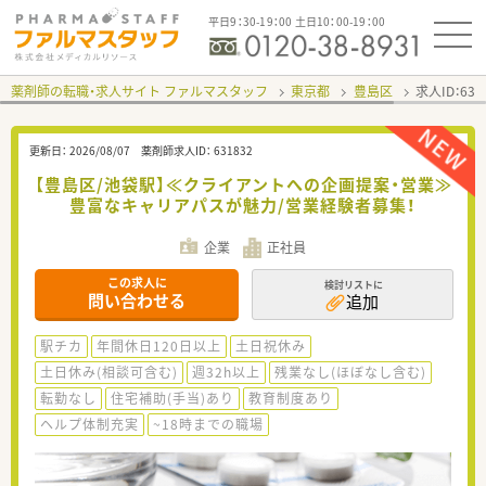
平日9：30-19：00 土日10：00-19：00
薬剤師の転職・求人サイト ファルマスタッフ
東京都
豊島区
求人ID：63
更新日：
2026/08/07
薬剤師求人ID：
631832
【豊島区/池袋駅】≪クライアントへの企画提案・営業≫
豊富なキャリアパスが魅力/営業経験者募集！
企業
正社員
この求人に
検討リストに
問い合わせる
追加
駅チカ
年間休日120日以上
土日祝休み
土日休み(相談可含む)
週32h以上
残業なし(ほぼなし含む)
転勤なし
住宅補助(手当)あり
教育制度あり
ヘルプ体制充実
~18時までの職場