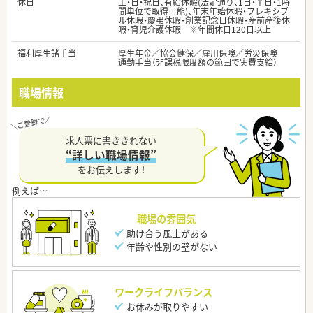
休日
土・日・祝日、有給休暇(法定通り、1日・半日・1時
間単位で取得可能)、年末年始休暇・フレキシブ
ル休暇・慶弔休暇・創業記念日休暇・産前産後休
暇・育児介護休暇 ※年間休日120日以上
福利厚生諸手当
厚生年金／協会健保／雇用保険／労災保険
通勤手当（非課税限度額の範囲で実費支給）
職場情報
求人票に書ききれない
“詳しい職場情報”
をお伝えします！
職場の雰囲気
助け合う風土がある
年齢や性別の壁がない
ワークライフバランス
お休みが取りやすい