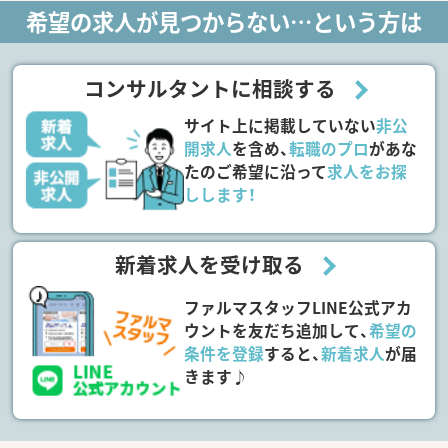
希望の求人が見つからない…という方は
コンサルタントに相談する
サイト上に掲載していない
非公
開求人
を含め、
転職のプロ
があな
たのご希望に沿って
求人をお探
しします！
新着求人を受け取る
ファルマスタッフLINE公式アカ
ウントを友だち追加して、
希望の
条件を登録
すると、
新着求人
が届
きます♪