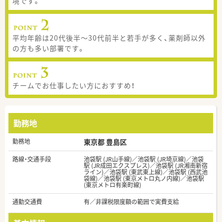
境です。
平均年齢は20代後半～30代前半と若手が多く、薬剤師以外
の方も多い部署です。
チームでお仕事したい方におすすめ！
勤務地
勤務地
東京都 豊島区
路線・交通手段
池袋駅 (JR山手線)／池袋駅 (JR埼京線)／池袋
駅 (JR成田エクスプレス)／池袋駅 (JR湘南新宿
ライン)／池袋駅 (東武東上線)／池袋駅 (西武池
袋線)／池袋駅 (東京メトロ丸ノ内線)／池袋駅
(東京メトロ有楽町線)
通勤交通費
有／非課税限度額の範囲で実費支給