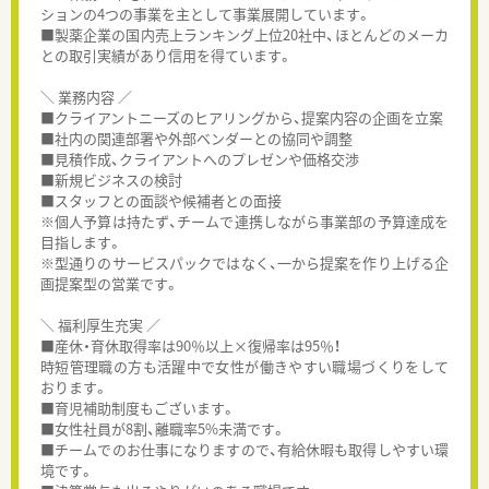
ションの4つの事業を主として事業展開しています。
■製薬企業の国内売上ランキング上位20社中、ほとんどのメーカ
との取引実績があり信用を得ています。
＼ 業務内容 ／
■クライアントニーズのヒアリングから、提案内容の企画を立案
■社内の関連部署や外部ベンダーとの協同や調整
■見積作成、クライアントへのプレゼンや価格交渉
■新規ビジネスの検討
■スタッフとの面談や候補者との面接
※個人予算は持たず、チームで連携しながら事業部の予算達成を
目指します。
※型通りのサービスパックではなく、一から提案を作り上げる企
画提案型の営業です。
＼ 福利厚生充実 ／
■産休・育休取得率は90％以上×復帰率は95％！
時短管理職の方も活躍中で女性が働きやすい職場づくりをして
おります。
■育児補助制度もございます。
■女性社員が8割、離職率5%未満です。
■チームでのお仕事になりますので、有給休暇も取得しやすい環
境です。