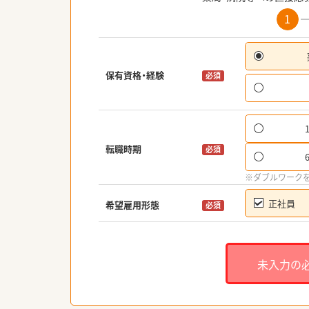
1
保有資格・経験
必須
転職時期
必須
※ダブルワーク
正社員
希望雇用形態
必須
未入力の