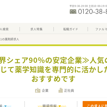
平日9：30-19：00 土日10：00-19：
人検索
求人特集
転職ガイド
ファル
421の薬剤師求人
業界シェア90％の安定企業≫人
通じて薬学知識を専門的に活かし
おすすめです
企業
正社員
報
職場情報
この求人に