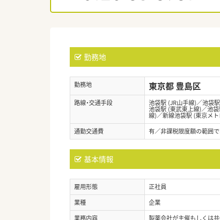
勤務地
東京都 豊島区
勤務地
路線・交通手段
池袋駅 (JR山手線)／池袋駅
池袋駅 (東武東上線)／池袋
線)／新線池袋駅 (東京メ
通勤交通費
有／非課税限度額の範囲で
基本情報
雇用形態
正社員
業種
企業
業務内容
製薬会社が主催もしくは共