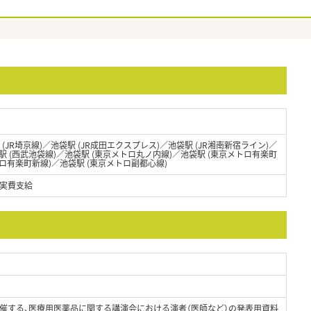
 (JR埼京線)／池袋駅 (JR成田エクスプレス)／池袋駅 (JR湘南新宿ライン)／
駅 (西武池袋線)／池袋駅 (東京メトロ丸ノ内線)／池袋駅 (東京メトロ有楽町
トロ有楽町新線)／池袋駅 (東京メトロ副都心線)
実費支給
催する、医療用医薬品に関する講演会における演者（医師など）の発表用資料