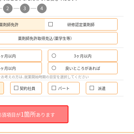
2
3
4
薬剤師免許
研修認定薬剤師
希
薬剤師免許取得見込（薬学生等）
1ヶ月以内
3ヶ月以内
6ヶ月以内
良いところがあれば
をお考えの方は、就業開始時期の目安を選択してください
契約社員
パート
派遣
1箇所
必須項目が
あります