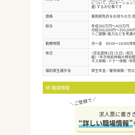
について、プロモーション
査）するお仕事です
資格
薬剤師免許をお持ちの方（
給与
年収360万円～420万円
月給300,000円～350,000
※ご経験・能力などを考慮
勤務時間
月～金 09:00～18:00(休
休日
・完全週休2日（土日) ・祝
能） ・年次有給休暇の特別積
ネス休暇 ・ドナー休暇 ・年
福利厚生諸手当
厚生年金／雇用保険／労災
職場情報
求人票に書き
“詳しい職場情報”