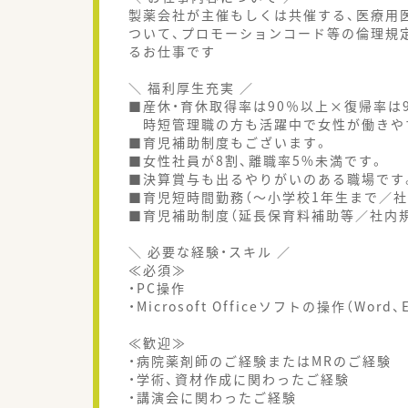
製薬会社が主催もしくは共催する、医療用
ついて、プロモーションコード等の倫理規
るお仕事です
＼ 福利厚生充実 ／
■産休・育休取得率は90％以上×復帰率は9
時短管理職の方も活躍中で女性が働きや
■育児補助制度もございます。
■女性社員が8割、離職率5%未満です。
■決算賞与も出るやりがいのある職場です
■育児短時間勤務（～小学校1年生まで／社
■育児補助制度（延長保育料補助等／社内
＼ 必要な経験・スキル ／
≪必須≫
・PC操作
・Microsoft Officeソフトの操作（Word、E
≪歓迎≫
・病院薬剤師のご経験またはMRのご経験
・学術、資材作成に関わったご経験
・講演会に関わったご経験