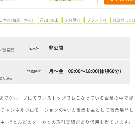
日休み(相談可含む)
週32h以上
未経験可
ブランク可
残業なし(ほ
非公開
法人名
)／池袋駅
月～金 09:00～18:00(休憩60分)
勤務時間
より決定
までグループにてワンストップでおこなっている企業の中で製
ルチチャンネルポロモーションの4つの事業を主として事業展開し
社中、ほとんどのメーカとの取引実績があり信用を得ています。