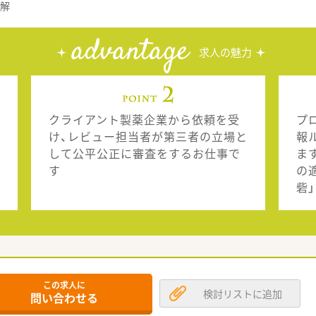
理解
advantage
求人の魅力
クライアント製薬企業から依頼を受
プ
け、レビュー担当者が第三者の立場と
報
して公平公正に審査をするお仕事で
ま
す
の
砦
この求人に
検討リストに追加
問い合わせる