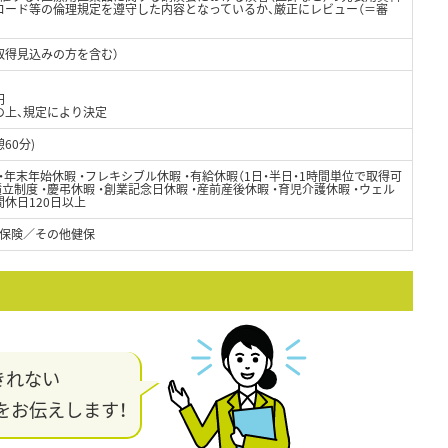
コード等の倫理規定を遵守した内容となっているか、厳正にレビュー（＝審
取得見込みの方を含む）
円
の上、規定により決定
憩60分)
日 ・年末年始休暇 ・フレキシブル休暇 ・有給休暇（1日・半日・1時間単位で取得可
立制度 ・慶弔休暇 ・創業記念日休暇 ・産前産後休暇 ・育児介護休暇 ・ウェル
間休日120日以上
保険／その他健保
きれない
をお伝えします！