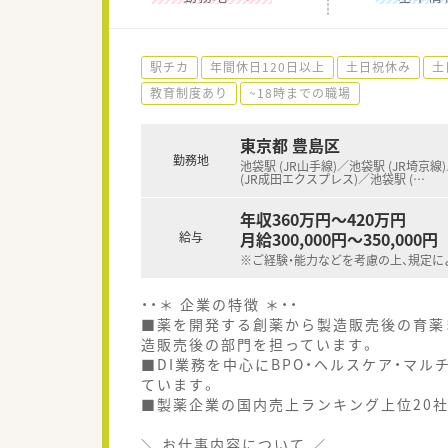
駅チカ
年間休日120日以上
土日祝休み
土
教育制度あり
~18時までの職場
東京都 豊島区
勤務地
池袋駅 (JR山手線)／池袋駅 (JR埼京線
(JR成田エクスプレス)／池袋駅 (
…
年収360万円～420万円
月給300,000円～350,000円
給与
※ご経験・能力などを考慮の上、規定に
・・＊ 企業の特徴 ＊・・
■薬を開発する創薬から製造販売後の育薬
造販売後の部門を担っています。
■DI業務を中心にBPO・ヘルスケア・マ
ています。
■製薬企業の国内売上ランキング上位20
＼ お仕事内容について ／