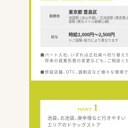
東京都 豊島区
勤務地
池袋駅 (JR山手線)／北池袋駅 (東武東
袋駅 (東京メトロ副都心線)
時給2,000円～2,500円
給与
※ご経験・能力により異なります
■パート入社、いずれは正社員へ切り替え
将来の就業形態の変更なども、ご相談く
■併設店舗、OTC、調剤店など様々な環境
池袋、北池袋、庚申塚など行きやすい
エリアのドラッグストア