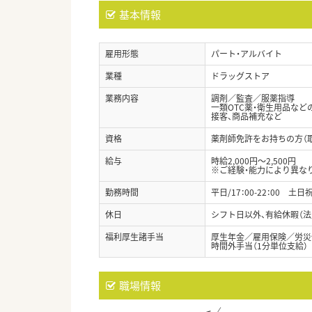
基本情報
雇用形態
パート・アルバイト
業種
ドラッグストア
業務内容
調剤／監査／服薬指導
一類OTC薬・衛生用品など
接客、商品補充など
資格
薬剤師免許をお持ちの方（
給与
時給2,000円～2,500円
※ご経験・能力により異な
勤務時間
平日/17：00-22：00 土日祝/
休日
シフト日以外、有給休暇（法
福利厚生諸手当
厚生年金／雇用保険／労災
時間外手当（1分単位支給）
職場情報