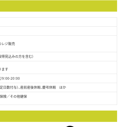
のレジ販売
取得見込みの方を含む）
ります
9：00-20：00
定日数付与）、産前産後休暇、慶弔休暇 ほか
保険／その他健保