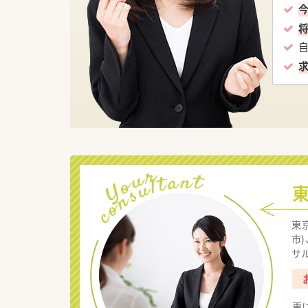
東
市
サ
更