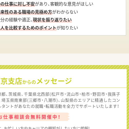
今の仕事に対し不安
があり、客観的な意見がほしい
将来性のある職場の見極め方
がわからない
自分の経験や適正、
現状を振り返りたい
求人を比較するためのポイント
が知りたい
東京支店
メッセージ
からの
京都、茨城県、千葉県北西部(松戸市・流山市・柏市・野田市・我孫子
)、埼玉県南東部(三郷市・八潮市)、山梨県のエリアに精通したコン
ルタントがあなたの就職・転職活動を全力でサポートいたします！
お仕事相談会無料開催中！
に、お忙しい方やキャリアの棚卸がしたい方に朗報!