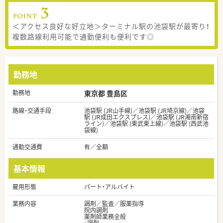
＜アクセス良好な好立地＞ターミナル駅の池袋駅が最寄り！
複数路線利用可能で通勤便利も便利です◎
勤務地
勤務地
東京都 豊島区
路線・交通手段
池袋駅 (JR山手線)／池袋駅 (JR埼京線)／池袋
駅 (JR成田エクスプレス)／池袋駅 (JR湘南新宿
ライン)／池袋駅 (東武東上線)／池袋駅 (西武池
袋線)
通勤交通費
有／全額
基本情報
雇用形態
パート・アルバイト
業務内容
調剤／監査／服薬指導
院内調剤
薬剤師業務全般