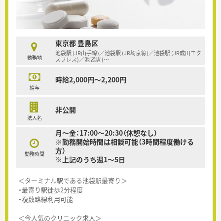
東京都 豊島区
池袋駅 (JR山手線)／池袋駅 (JR埼京線)／池袋駅 (JR成田エク
勤務地
スプレス)／池袋駅 (
…
時給2,000円～2,200円
給与
非公開
法人名
月～金：17:00～20:30（休憩なし）
※勤務開始時間は相談可能（3時間程度働ける
方）
勤務時間
※上記のうち週1～5日
＜ターミナル駅である池袋駅最寄り＞
・最寄り駅徒歩2分程度
・複数路線利用可能
＜今人気のクリニック求人＞