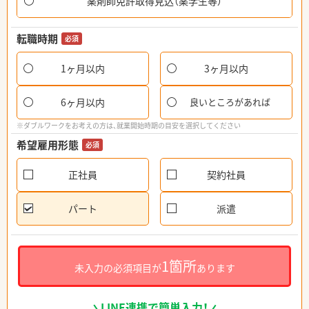
薬剤師免許取得見込（薬学生等）
転職時期
必須
1ヶ月以内
3ヶ月以内
6ヶ月以内
良いところがあれば
※ダブルワークをお考えの方は、就業開始時期の目安を選択してください
希望雇用形態
必須
正社員
契約社員
パート
派遣
1箇所
未入力の必須項目が
あります
LINE連携で簡単入力！