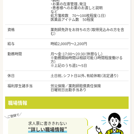
・調剤
・お薬の在庫管理、発注
・患者様へのお薬のお渡しと説明
など
処方箋枚数 70～100枚程度（1日）
医薬品アイテム数 50程度
資格
薬剤師免許をお持ちの方（取得見込みの方を含
む）
給与
時給2,000円～2,200円
勤務時間
月～金：17:00～20:30（休憩なし）
※勤務開始時間は相談可能（3時間程度働ける
方）
※上記のうち週1～5日
休日
土日祝、シフト日以外、有給休暇（法定通り）
福利厚生諸手当
労災保険／薬剤師賠償責任保険
日曜祝日出勤手当あり
職場情報
求人票に書ききれない
“詳しい職場情報”