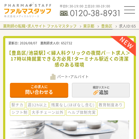
平日9：30-19：00 土日10：00-19：00
薬剤師の転職・求人サイト ファルマスタッフ
東京都
豊島区
求人ID：65
更新日：
2026/08/07
薬剤師求人ID：
652732
【豊島区/池袋駅】＜婦人科クリックの夜間パ―ト求人＞
17時以降就業できる方必見！ターミナル駅近くの清潔
感のある環境
パート・アルバイト
この求人に
検討リストに
問い合わせる
追加
駅チカ
週32h以上
残業なし(ほぼなし含む)
教育制度あり
シフト制
大手チェーン以外
ヘルプ体制充実