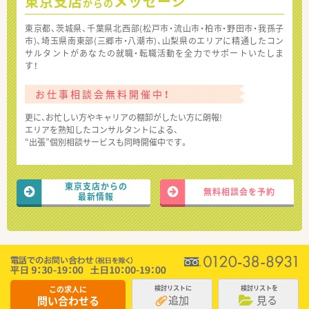
東京支店
メッセージ
からの
東京都、茨城県、千葉県北西部(松戸市・流山市・柏市・野田市・我孫子
市)、埼玉県南東部(三郷市・八潮市)、山梨県のエリアに精通したコン
サルタントがあなたの就職・転職活動を全力でサポートいたしま
す！
お仕事相談会無料開催中！
更に、お忙しい方やキャリアの棚卸がしたい方に朗報!
エリアを熟知したコンサルタントによる、
“出張”個別相談サービスも同時開催中です。
東京支店からの
無料相談会を予約
最新情報
この求人に
検討リストに
検討リストを
追加
見る
問い合わせる