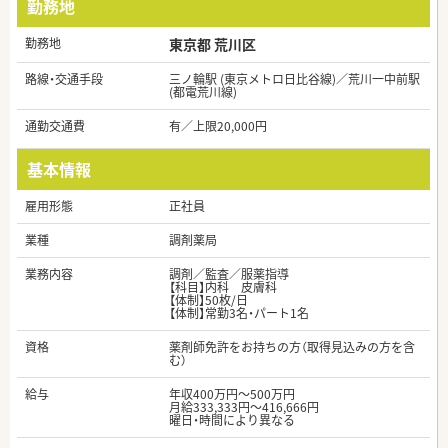
勤務地
勤務地
東京都 荒川区
路線・交通手段
三ノ輪駅 (東京メトロ日比谷線)／荒川一中前駅
(都電荒川線)
通勤交通費
有／上限20,000円
基本情報
雇用形態
正社員
業種
調剤薬局
業務内容
調剤／監査／服薬指導
【科目】内科 皮膚科
【体制】50枚/日
【体制】常勤3名・パート1名
資格
薬剤師免許をお持ちの方（取得見込みの方を含
む）
給与
年収400万円～500万円
月給333,333円～416,666円
曜日・時間により異なる