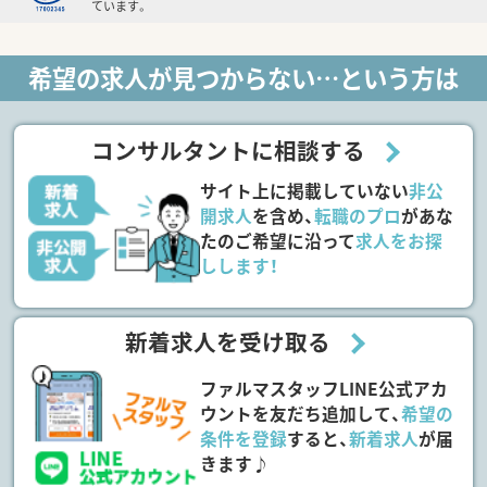
ています。
希望の求人が見つからない…という方は
コンサルタントに相談する
サイト上に掲載していない
非公
開求人
を含め、
転職のプロ
があな
たのご希望に沿って
求人をお探
しします！
新着求人を受け取る
ファルマスタッフLINE公式アカ
ウントを友だち追加して、
希望の
条件を登録
すると、
新着求人
が届
きます♪