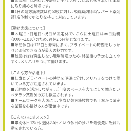
■応需科目は内科と皮膚科が中心であり、比較的落ち着いて業務
に取り組める環境です。
■1日の処方箋枚数は約50枚に対し、常勤薬剤師3名、パート薬剤
師1名体制でゆとりを持って対応しています。
【勤務実態について】
■木曜日・日曜日・祝日が固定休で、さらに土曜日は半日勤務
（9:00～13:30）のため、週休2.5日制となります。
■年間休日は125日と非常に多く、プライベートの時間をしっか
りと確保できる点が最大の魅力です。
■残業はほぼ発生しない職場環境のため、終業後の予定も立てや
すく、メリハリをつけて働けます。
【こんな方が活躍中】
■仕事とプライベートの時間を明確に分け、メリハリをつけて働
いている方が活躍されています。
■ご経験を活かしながら、ご自身のペースを大切にして働きたい
ベテラン薬剤師の方も歓迎されます。
■チームワークを大切にし、少ない処方箋枚数でも丁寧かつ確実
な業務を心掛ける方が活躍中です。
【こんな方にオススメ】
■年間休日125日、週休2.5日という休日の多さを最優先に転職活
動をされている方。