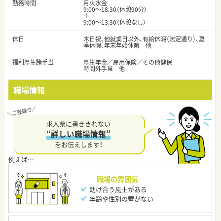
勤務時間
月火水金
9:00～18:30（休憩90分）
土
9:00～13:30（休憩なし）
休日
木日祝、他就業日以外、有給休暇（法定通り）、夏
季休暇、年末年始休暇 他
福利厚生諸手当
厚生年金／雇用保険／その他健保
時間外手当 他
職場情報
求人票に書ききれない
“詳しい職場情報”
をお伝えします！
職場の雰囲気
助け合う風土がある
年齢や性別の壁がない