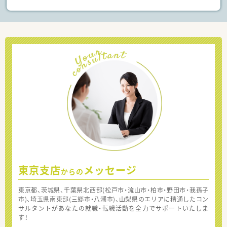
東京支店
メッセージ
からの
東京都、茨城県、千葉県北西部(松戸市・流山市・柏市・野田市・我孫子
市)、埼玉県南東部(三郷市・八潮市)、山梨県のエリアに精通したコン
サルタントがあなたの就職・転職活動を全力でサポートいたしま
す！