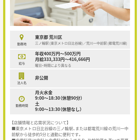
東京都 荒川区
三ノ輪駅 (東京メトロ日比谷線)／荒川一中前駅 (都電荒川線)
勤務地
年収400万円～500万円
月給333,333円～416,666円
給与
曜日・時間により異なる
非公開
法人名
月火水金
9:00～18:30（休憩90分）
土
勤務時間
9:00～13:30（休憩なし）
【店舗情報と応需状況について】
■東京メトロ日比谷線の三ノ輪駅、または都電荒川線の荒川一中
前駅から徒歩約5分と通勤に便利です。