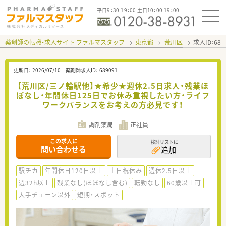
平日9：30-19：00 土日10：00-19：00
薬剤師の転職・求人サイト ファルマスタッフ
東京都
荒川区
求人ID：68
更新日：
2026/07/10
薬剤師求人ID：
689091
【荒川区/三ノ輪駅他】★希少★週休2.5日求人・残業ほ
ぼなし・年間休日125日でお休み重視したい方・ライフ
ワークバランスをお考えの方必見です！
調剤薬局
正社員
この求人に
検討リストに
問い合わせる
追加
駅チカ
年間休日120日以上
土日祝休み
週休2.5日以上
週32h以上
残業なし(ほぼなし含む)
転勤なし
60歳以上可
大手チェーン以外
短期・スポット