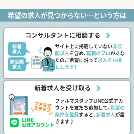
希望の求人が見つからない…という方は
コンサルタントに相談する
サイト上に掲載していない
非公
開求人
を含め、
転職のプロ
があな
たのご希望に沿って
求人をお探
しします！
新着求人を受け取る
ファルマスタッフLINE公式アカ
ウントを友だち追加して、
希望の
条件を登録
すると、
新着求人
が届
きます♪