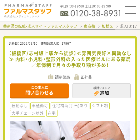
平日9：30-19：00 土日10：00-19：00
薬剤師の転職・求人サイト ファルマスタッフ
東京都
板橋区
求人ID：17
更新日：
2026/07/10
薬剤師求人ID：
17967
【板橋区/志村坂上駅から徒歩】≪雰囲気良好×異動なし
≫ 内科・小児科・整形外科の入った医療ビルにある薬局
／年俸制で月々の手取り額が多め！
調剤薬局
正社員
この求人に
検討リストに
問い合わせる
追加
転勤なし
車通勤可
住宅補助(手当)あり
シフト制
大手チェーン以外
在宅