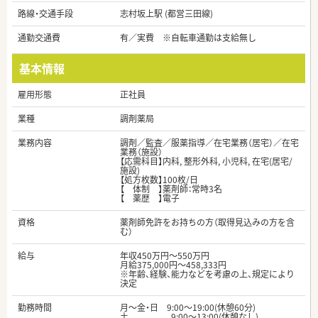
路線・交通手段
志村坂上駅 (都営三田線)
通勤交通費
有／実費 ※自転車通勤は支給無し
基本情報
雇用形態
正社員
業種
調剤薬局
業務内容
調剤／監査／服薬指導／在宅業務（居宅）／在宅
業務（施設）
【応需科目】内科, 整形外科, 小児科, 在宅(居宅/
施設)
【処方枚数】100枚/日
【 体制 】薬剤師：常時3名
【 薬歴 】電子
資格
薬剤師免許をお持ちの方（取得見込みの方を含
む）
給与
年収450万円～550万円
月給375,000円～458,333円
※年齢、経験、能力などを考慮の上、規定により
決定
勤務時間
月～金・日 9:00～19:00(休憩60分)
土 9:00～13:00(休憩なし)