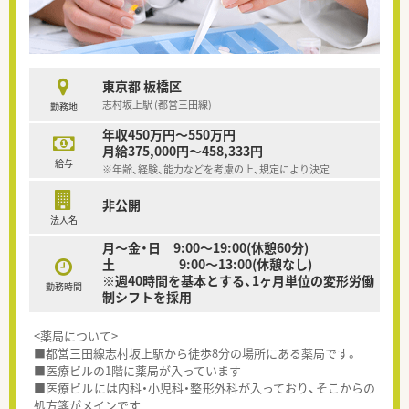
東京都 板橋区
志村坂上駅 (都営三田線)
勤務地
年収450万円～550万円
月給375,000円～458,333円
給与
※年齢、経験、能力などを考慮の上、規定により決定
非公開
法人名
月～金・日 9:00～19:00(休憩60分)
土 9:00～13:00(休憩なし)
※週40時間を基本とする、1ヶ月単位の変形労働
勤務時間
制シフトを採用
<薬局について>
■都営三田線志村坂上駅から徒歩8分の場所にある薬局です。
■医療ビルの1階に薬局が入っています
■医療ビルには内科・小児科・整形外科が入っており、そこからの
処方箋がメインです