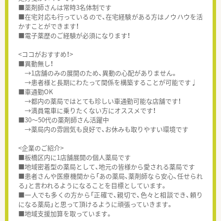
■薬剤師さんは常時3名体制です
■在宅対応も行っているので、在宅経験がある方はノウハウを活
かすことができます！
■電子薬歴のご経験が必須になります！
<ココがおすすめ！>
■異動無し！
→1店舗のみの展開のため、異動の心配がありません。
→患者様と長期にわたって関係を構築することが可能です♩
■車通勤OK
→都内の薬局ではとても珍しい車通勤可能な店舗です！
→満員電車に乗りたくない方にオススメです！
■30～50代の薬剤師さん活躍中
→薬局内の雰囲気も良好で、お休みも取りやすい環境です
<企業のご紹介>
■板橋区内に1店舗展開の個人薬局です
■地域密着型の薬局として、地元の皆様から愛される薬局です
■患者さんや医療機関から「あの薬局、薬剤師なら安心、任せられ
る」と言われるようになることを目標としています。
■一人でも多くの方から「正確で、親切で、色々と相談でき、頼り
になる薬局」と思って頂けるように頑張っていきます。
■地域支援加算を取っています。