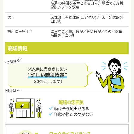
※週40時間を基本とする、1ヶ月単位の変形労
働制シフトを採用
休日
週休2日、有給休暇(法定通り)、年末年始休暇(4
日)、他
福利厚生諸手当
厚生年金／雇用保険／労災保険／その他健保
時間外手当、他
職場情報
求人票に書ききれない
“詳しい職場情報”
をお伝えします！
職場の雰囲気
助け合う風土がある
年齢や性別の壁がない
ワークライフバランス