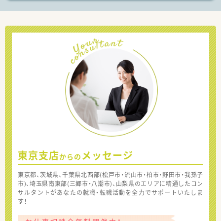
東京支店
メッセージ
からの
東京都、茨城県、千葉県北西部(松戸市・流山市・柏市・野田市・我孫子
市)、埼玉県南東部(三郷市・八潮市)、山梨県のエリアに精通したコン
サルタントがあなたの就職・転職活動を全力でサポートいたしま
す！