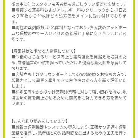
街の中に佇むスタッフも患者様も過ごしやすい綺麗な店舗です。
■隣接する耳鼻科およびアレルギー科のクリニックから、1日あ
たり30枚から40枚ほどの処方箋をメインに受け付けておりま
す。
■現在の薬剤師数は2名体制となっており、少人数のアットホー
ムな環境の中で一人ひとりの患者様と丁寧に向き合うことが可
能です。
【募集背景と求める人物像について】
■今後のさらなるサービス向上と組織強化を見据えた増員のた
め、店舗運営の中核を担っていただける優秀な薬剤師を急募して
おります。
■店舗立ち上げやラウンダーとしての実務経験をお持ちの方で、
即戦力として周囲を牽引できる主体性のある方を高く評価いた
します。
■在宅医療やかかりつけ薬剤師業務に対して強い関心を持ち、地
域医療の質を向上させるために前向きに努力できる方を求めて
います。
【こんな取り組みをしています】
■最新の調剤機器やシステムの導入により、正確かつ迅速な調剤
業務を推進し、患者様との対話時間を創出するための工夫を行っ