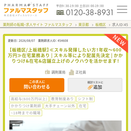
平日9：30-19：00 土日10：00-19：00
薬剤師の転職・求人サイト ファルマスタッフ
東京都
板橋区
求人ID：45
更新日：
2026/08/07
薬剤師求人ID：
454608
【板橋区/上板橋駅】≪スキル発揮したい方！年収～600
万円≫在宅業務あり | スキル等により配属先決定 | かか
りつけ&在宅&店舗立上げのノウハウを活かせます！
調剤薬局
正社員
この求人に
検討リストに
問い合わせる
追加
高給与(600万円以上)
教育制度あり
シフト制
かかりつけ薬剤師
大手チェーン以外
在宅
~18時までの職場