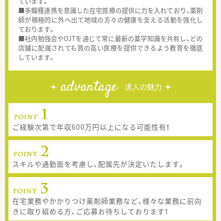
ています。
■多職種連携を意識した在宅医療の提供に力を入れており、薬剤
師が積極的に外へ出て地域の方々の健康を支える活動を強化し
ております。
■社内勉強会やOJTを通じて常に最新の薬学知識を共有し、どの
店舗に配属されても質の高い医療を提供できるよう教育を徹底
しています。
advantage
求人の魅力
ご経験次第で年収600万円以上になる可能性有！
スキルや通勤面を考慮し、配属先が決定いたします。
在宅業務やかかりつけ薬剤師業務など、様々な業務に前向
きに取り組める方、ご応募お待ちしております！