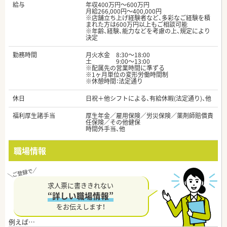
給与
年収400万円～600万円
月給266,000円～400,000円
※店舗立ち上げ経験者など、多彩なご経験を積
まれた方は600万円以上もご相談可能
※年齢、経験、能力などを考慮の上、規定により
決定
勤務時間
月火水金 8:30～18:00
土 9:00～13:00
※配属先の営業時間に準ずる
※1ヶ月単位の変形労働時間制
※休憩時間：法定通り
休日
日祝＋他シフトによる、有給休暇(法定通り)、他
福利厚生諸手当
厚生年金／雇用保険／労災保険／薬剤師賠償責
任保険／その他健保
時間外手当、他
職場情報
求人票に書ききれない
“詳しい職場情報”
をお伝えします！