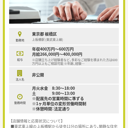
東京都 板橋区
上板橋駅 (東武東上線)
勤務地
年収400万円～600万円
月給266,000円～400,000円
給与
※店舗立ち上げ経験者など、多彩なご経験を積まれた方は600
万円以上もご相談可能 ※年齢、経験
…
非公開
法人名
月火水金 8:30～18:00
土 9:00～13:00
※配属先の営業時間に準ずる
勤務時間
※1ヶ月単位の変形労働時間制
※休憩時間：法定通り
【店舗情報と応需状況について】
■東武東上線の上板橋駅から徒歩11分の場所にあり、閑静な住宅