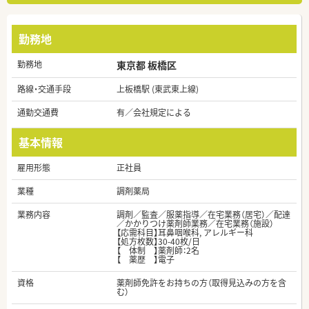
勤務地
勤務地
東京都 板橋区
路線・交通手段
上板橋駅 (東武東上線)
通勤交通費
有／会社規定による
基本情報
雇用形態
正社員
業種
調剤薬局
業務内容
調剤／監査／服薬指導／在宅業務（居宅）／配達
／かかりつけ薬剤師業務／在宅業務（施設）
【応需科目】耳鼻咽喉科, アレルギー科
【処方枚数】30-40枚/日
【 体制 】薬剤師：2名
【 薬歴 】電子
資格
薬剤師免許をお持ちの方（取得見込みの方を含
む）