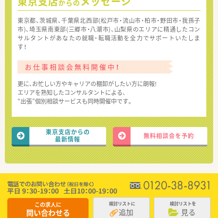
東京支店
メッセージ
からの
東京都、茨城県、千葉県北西部(松戸市・流山市・柏市・野田市・我孫子
市)、埼玉県南東部(三郷市・八潮市)、山梨県のエリアに精通したコン
サルタントがあなたの就職・転職活動を全力でサポートいたしま
す！
お仕事相談会無料開催中！
更に、お忙しい方やキャリアの棚卸がしたい方に朗報!
エリアを熟知したコンサルタントによる、
“出張”個別相談サービスも同時開催中です。
東京支店からの
無料相談会を予約
最新情報
この求人に
検討リストに
検討リストを
追加
見る
問い合わせる