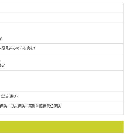
名
取得見込みの方を含む）
円
決定
暇（法定通り）
保険／労災保険／薬剤師賠償責任保険