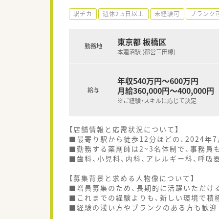
駅チカ
週休2.5日以上
未経験可
ブランク
東京都 板橋区
勤務地
本蓮沼駅 (都営三田線)
年収540万円～600万円
月給360,000円～400,000円
給与
※ご経験・スキルに応じて決定
【店舗情報と応需状況について】
■最寄り駅から徒歩12分ほどの、2024
■勤務する薬剤師は2~3名体制で、事務員
■歯科、小児科、内科、アレルギー科、呼吸
【募集背景と求める人物像について】
■増員募集のため、長期的に活躍いただけ
■これまでの経験よりも、新しい環境で積
■経験の浅い方やブランクのある方も歓迎