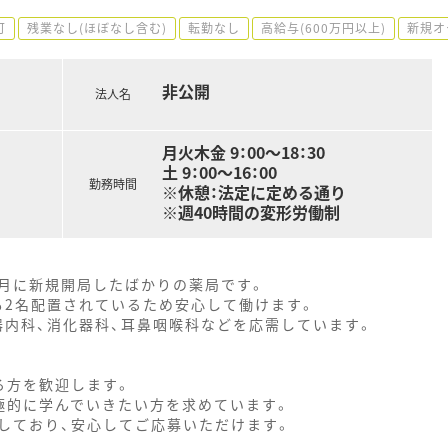
可
残業なし(ほぼなし含む)
転勤なし
高給与(600万円以上)
新規オ
非公開
法人名
月火木金 9：00～18：30
土 9：00～16：00
勤務時間
※休憩：法定に定める通り
※週40時間の変形労働制
年7月に新規開局したばかりの薬局です。
も2名配置されているため安心して働けます。
器内科、消化器科、耳鼻咽喉科などを応需しています。
る方を歓迎します。
極的に学んでいきたい方を求めています。
しており、安心してご応募いただけます。