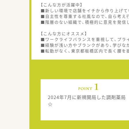
【こんな方が活躍中】
■新しい環境で店舗をイチから作り上げて
■自主性を尊重する社風なので、自ら考え
■階層のない組織で、積極的に意見を発信
【こんな方にオススメ】
■ワークライフバランスを重視して、プラ
■経験が浅い方やブランクがあり、学びな
■転勤がなく、東京都板橋区内で長く腰を
2024年7月に新規開局した調剤薬局
☆