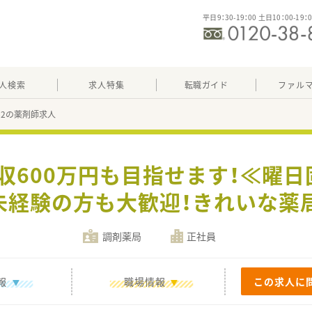
平日9：30-19：00 土日10：00-19：
人検索
求人特集
転職ガイド
ファル
882の薬剤師求人
年収600万円も目指せます！≪曜日
未経験の方も大歓迎！きれいな薬
調剤薬局
正社員
報
職場情報
この求人に