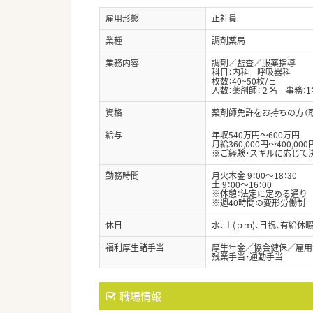
雇用形態
正社員
業種
調剤薬局
業務内容
調剤／監査／服薬指導
科目：内科 呼吸器科
枚数：40~50枚/日
人数：薬剤師：２名 事務：1
資格
薬剤師免許をお持ちの方（
給与
年収540万円～600万円
月給360,000円～400,000
※ご経験・スキルに応じて
勤務時間
月火木金 9：00～18：30
土 9：00～16：00
※休憩：法定に定める通り
※週40時間の変形労働制
休日
水、土(ｐｍ)、日祝、有給休
福利厚生諸手当
厚生年金／協会健保／雇用
残業手当・通勤手当
職場情報