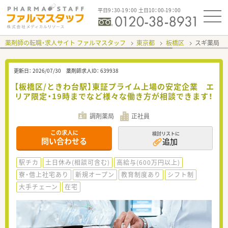
平日9：30-19：00 土日10：00-19：00
薬剤師の転職・求人サイト ファルマスタッフ
東京都
板橋区
スギ薬局 
更新日：
2026/07/30
薬剤師求人ID：
639938
【板橋区/ときわ台駅】東証プライム上場の安定企業 エ
リア限定・19時までなど様々な働き方が相談できます！
調剤薬局
正社員
この求人に
検討リストに
問い合わせる
追加
駅チカ
土日休み(相談可含む)
高給与(600万円以上)
寮・借上社宅あり
新規オープン
教育制度あり
シフト制
大手チェーン
在宅