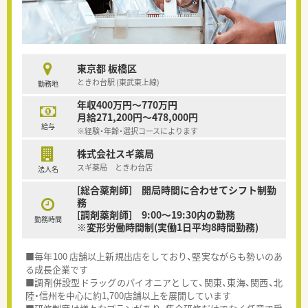
東京都 板橋区
ときわ台駅 (東武東上線)
勤務地
年収400万円～770万円
月給271,200円～478,000円
給与
※経験・年齢・選択コースによります
株式会社スギ薬局
スギ薬局 ときわ台店
法人名
[総合薬剤師] 開局時間に合わせてシフト制勤
務
[調剤薬剤師] 9:00～19:30内の勤務
勤務時間
※変形労働時間制(実働1日平均8時間勤務)
■毎年100 店舗以上新規出店をしており、堅実ながらも勢いのあ
る成長企業です
■調剤併設型ドラッグのパイオニアとして、関東、東海、関西、北
陸・信州を中心に約1,700店舗以上を展開しています