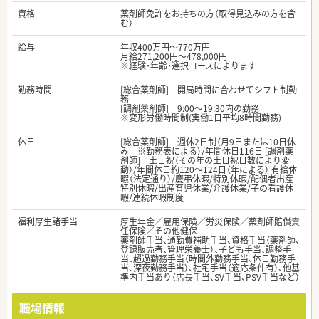
資格
薬剤師免許をお持ちの方（取得見込みの方を含
む）
給与
年収400万円～770万円
月給271,200円～478,000円
※経験・年齢・選択コースによります
勤務時間
[総合薬剤師] 開局時間に合わせてシフト制勤
務
[調剤薬剤師] 9:00～19:30内の勤務
※変形労働時間制(実働1日平均8時間勤務)
休日
[総合薬剤師] 週休2日制（月9日または10日休
み ※勤務表による）/年間休日116日 [調剤薬
剤師] 土日祝（その年の土日祝日数により変
動）/年間休日約120～124日（年による） 有給休
暇（法定通り）/慶弔休暇/特別休暇/配偶者出産
特別休暇/出産育児休業/介護休業/子の看護休
暇/連続休暇制度
福利厚生諸手当
厚生年金／雇用保険／労災保険／薬剤師賠償責
任保険／その他健保
薬剤師手当、通勤費補助手当、資格手当（薬剤師、
登録販売者、管理栄養士）、子ども手当、調整手
当、超過勤務手当（時間外勤務手当、休日勤務手
当、深夜勤務手当）、社宅手当（適応条件有）、他基
準内手当あり（店長手当、SV手当、PSV手当など）
職場情報