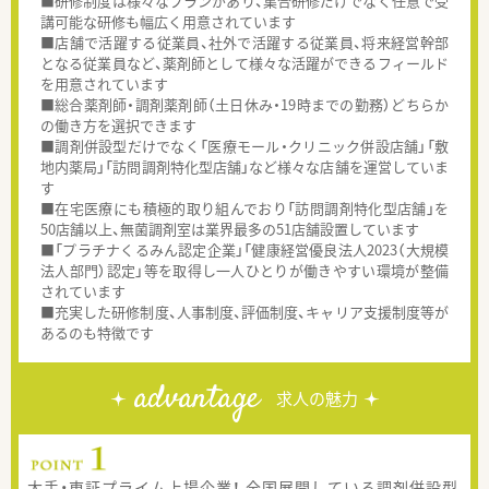
■研修制度は様々なプランがあり、集合研修だけでなく任意で受
講可能な研修も幅広く用意されています
■店舗で活躍する従業員、社外で活躍する従業員、将来経営幹部
となる従業員など、薬剤師として様々な活躍ができるフィールド
を用意されています
■総合薬剤師・調剤薬剤師（土日休み・19時までの勤務）どちらか
の働き方を選択できます
■調剤併設型だけでなく「医療モール・クリニック併設店舗」「敷
地内薬局」「訪問調剤特化型店舗」など様々な店舗を運営していま
す
■在宅医療にも積極的取り組んでおり「訪問調剤特化型店舗」を
50店舗以上、無菌調剤室は業界最多の51店舗設置しています
■「プラチナくるみん認定企業」「健康経営優良法人2023（大規模
法人部門）認定」等を取得し一人ひとりが働きやすい環境が整備
されています
■充実した研修制度、人事制度、評価制度、キャリア支援制度等が
あるのも特徴です
advantage
求人の魅力
大手・東証プライム上場企業！ 全国展開している調剤併設型