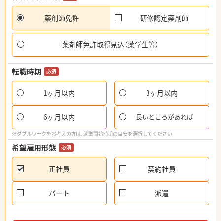
薬剤師免許
研修認定薬剤師
薬剤師免許取得見込（薬学生等）
転職時期
必須
1ヶ月以内
3ヶ月以内
6ヶ月以内
良いところがあれば
※ダブルワークをお考えの方は、就業開始時期の目安を選択してください
希望雇用形態
必須
正社員
契約社員
パート
派遣