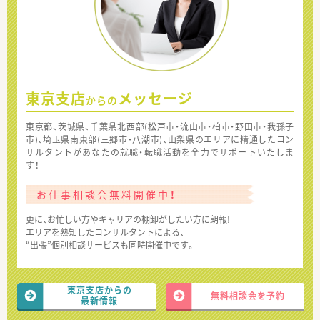
東京支店
メッセージ
からの
東京都、茨城県、千葉県北西部(松戸市・流山市・柏市・野田市・我孫子
市)、埼玉県南東部(三郷市・八潮市)、山梨県のエリアに精通したコン
サルタントがあなたの就職・転職活動を全力でサポートいたしま
す！
お仕事相談会無料開催中！
更に、お忙しい方やキャリアの棚卸がしたい方に朗報!
エリアを熟知したコンサルタントによる、
“出張”個別相談サービスも同時開催中です。
東京支店からの
無料相談会を予約
最新情報