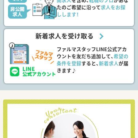
開求人
を含め、
転職のプロ
があな
たのご希望に沿って
求人をお探
しします！
新着求人を受け取る
ファルマスタッフLINE公式アカ
ウントを友だち追加して、
希望の
条件を登録
すると、
新着求人
が届
きます♪