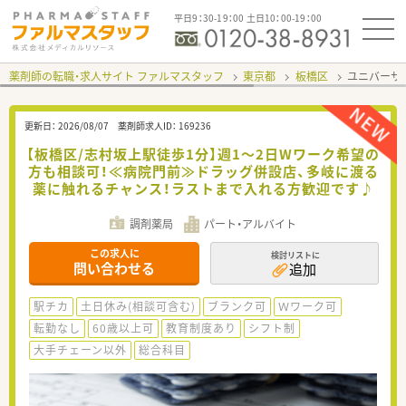
平日9：30-19：00 土日10：00-19：00
薬剤師の転職・求人サイト ファルマスタッフ
東京都
板橋区
ユニバーサ
更新日：
2026/08/07
薬剤師求人ID：
169236
【板橋区/志村坂上駅徒歩1分】週1～2日Wワーク希望の
方も相談可！≪病院門前≫ドラッグ併設店、多岐に渡る
薬に触れるチャンス！ラストまで入れる方歓迎です♪
調剤薬局
パート・アルバイト
この求人に
検討リストに
問い合わせる
追加
駅チカ
土日休み(相談可含む)
ブランク可
Ｗワーク可
転勤なし
60歳以上可
教育制度あり
シフト制
大手チェーン以外
総合科目