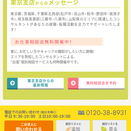
東京支店
メッセージ
からの
東京都、茨城県、千葉県北西部(松戸市・流山市・柏市・野田市・我孫子
市)、埼玉県南東部(三郷市・八潮市)、山梨県のエリアに精通したコン
サルタントがあなたの就職・転職活動を全力でサポートいたしま
す！
お仕事相談会無料開催中！
更に、お忙しい方やキャリアの棚卸がしたい方に朗報!
エリアを熟知したコンサルタントによる、
“出張”個別相談サービスも同時開催中です。
東京支店からの
無料相談会を予約
最新情報
この求人に
検討リストに
検討リストを
追加
見る
問い合わせる