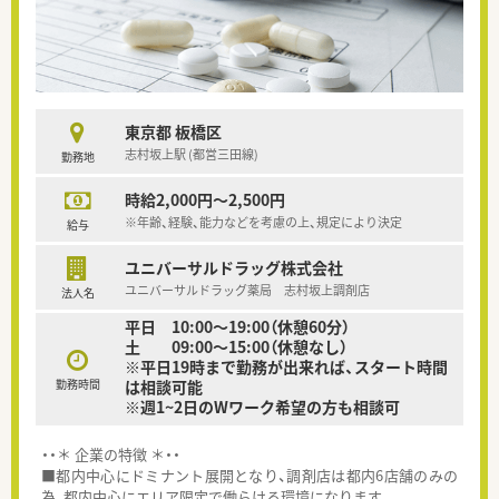
東京都 板橋区
志村坂上駅 (都営三田線)
勤務地
時給2,000円～2,500円
※年齢、経験、能力などを考慮の上、規定により決定
給与
ユニバーサルドラッグ株式会社
ユニバーサルドラッグ薬局 志村坂上調剤店
法人名
平日 10:00～19:00（休憩60分）
土 09:00～15:00（休憩なし）
※平日19時まで勤務が出来れば、スタート時間
勤務時間
は相談可能
※週1~2日のWワーク希望の方も相談可
・・＊ 企業の特徴 ＊・・
■都内中心にドミナント展開となり、調剤店は都内6店舗のみの
為、都内中心にエリア限定で働らける環境になります。