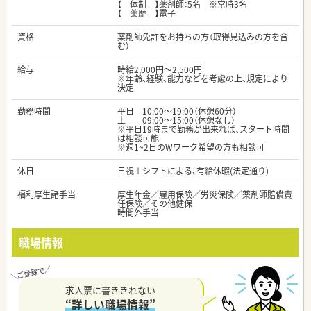
【 体制 】薬剤師：5名 ※常時3名
【 薬歴 】電子
資格
薬剤師免許をお持ちの方（取得見込みの方を含
む）
給与
時給2,000円～2,500円
※年齢、経験、能力などを考慮の上、規定により
決定
勤務時間
平日 10:00～19:00（休憩60分）
土 09:00～15:00（休憩なし）
※平日19時まで勤務が出来れば、スタート時間
は相談可能
※週1~2日のWワーク希望の方も相談可
休日
日祝＋シフトによる、有給休暇(法定通り)
福利厚生諸手当
厚生年金／雇用保険／労災保険／薬剤師賠償責
任保険／その他健保
時間外手当
職場情報
求人票に書ききれない
“詳しい職場情報”