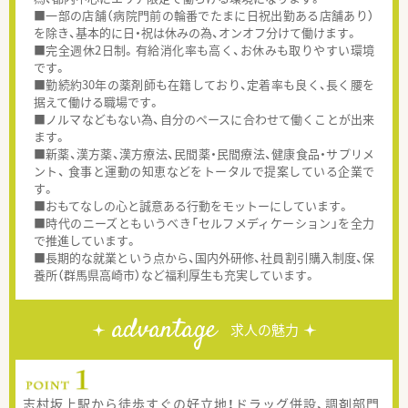
■一部の店舗（病院門前の輪番でたまに日祝出勤ある店舗あり）
を除き、基本的に日・祝は休みの為、オンオフ分けて働けます。
■完全週休2日制。有給消化率も高く、お休みも取りやすい環境
です。
■勤続約30年の薬剤師も在籍しており、定着率も良く、長く腰を
据えて働ける職場です。
■ノルマなどもない為、自分のペースに合わせて働くことが出来
ます。
■新薬、漢方薬、漢方療法、民間薬・民間療法、健康食品・サプリメ
ント、 食事と運動の知恵などをトータルで提案している企業で
す。
■おもてなしの心と誠意ある行動をモットーにしています。
■時代のニーズともいうべき「セルフメディケーション」を全力
で推進しています。
■長期的な就業という点から、国内外研修、社員割引購入制度、保
養所（群馬県高崎市）など福利厚生も充実しています。
advantage
求人の魅力
志村坂上駅から徒歩すぐの好立地！ドラッグ併設、調剤部門