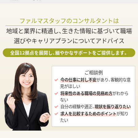
ファルマスタッフのコンサルタントは
地域と業界に精通し、生きた情報に基づいて職場
選びやキャリアプランについてアドバイス
全国12拠点を展開し、細やかなサポートをご提供します。
ご相談例
今の仕事に対し不安
があり、客観的な意
見がほしい
将来性のある職場の見極め方
がわから
ない
自分の経験や適正、
現状を振り返りたい
求人を比較するためのポイント
が知り
たい