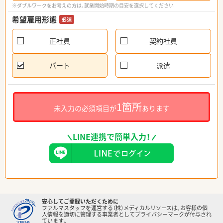
※ダブルワークをお考えの方は、就業開始時期の目安を選択してください
希望雇用形態
必須
正社員
契約社員
パート
派遣
1箇所
未入力の必須項目が
あります
LINE連携で簡単入力！
安心してご登録いただくために
ファルマスタッフを運営する（株）メディカルリソースは、お客様の個
人情報を適切に管理する事業者としてプライバシーマークが付与され
ています。