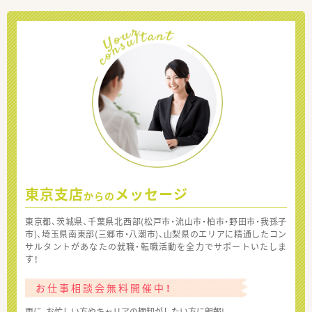
東京支店
メッセージ
からの
東京都、茨城県、千葉県北西部(松戸市・流山市・柏市・野田市・我孫子
市)、埼玉県南東部(三郷市・八潮市)、山梨県のエリアに精通したコン
サルタントがあなたの就職・転職活動を全力でサポートいたしま
す！
お仕事相談会無料開催中！
更に、お忙しい方やキャリアの棚卸がしたい方に朗報!