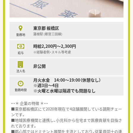
東京都 板橋区
蓮根駅 (都営三田線)
勤務地
時給2,200円～2,300円
※経験者例・スキル等考慮
給与
非公開
法人名
月火水金 14:00～19:00（休憩なし）
※週3日～4日
勤務時間
※火曜と水曜は隔週でも問題なし
・・＊ 企業の特徴 ＊・・
■東京都板橋区にて2020年現在で4店舗展開している調剤チェー
ンです。
■地域医療機関と連携し、小児科から在宅まで医療貢献を目指さ
れております。
■都心部ではドミナント展開を主流としており、従業員同士の連