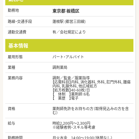
勤務地
東京都 板橋区
路線・交通手段
蓮根駅 (都営三田線)
通勤交通費
有／会社規定により
基本情報
雇用形態
パート・アルバイト
業種
調剤薬局
業務内容
調剤／監査／服薬指導
【応需科目】内科, 消化器科, 外科, 肛門外科, 腫瘍
内科, 乳腺外科, 他広域処方
【処方枚数】40-60枚/日
【 体制 】薬剤師：6名
【 薬歴 】電子
資格
薬剤師免許をお持ちの方（取得見込みの方を含
む）
給与
時給2,200円～2,300円
※経験者例・スキル等考慮
勤務時間
月火水金 14:00～19:00（休憩なし）