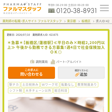
平日9：30-19：00 土日10：00-19：00
薬剤師の転職・求人サイト ファルマスタッフ
東京都
板橋区
求人ID：42
更新日：
2026/07/10
薬剤師求人ID：
421675
＊急募＊【板橋区/蓮根駅】≪平日のみ×時給2,200円以
上≫ 午後から勤務できる方募集！週4日で社会保険加入
ＯＫ◎
調剤薬局
パート・アルバイト
この求人に
検討リストに
問い合わせる
追加
駅チカ
土日祝休み
Ｗワーク可
転勤なし
教育制度あり
シフト制
大手チェーン以外
総合科目