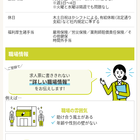
※週3日～4日
※火曜と水曜は隔週でも問題なし
休日
木土日祝ほかシフトによる、有給休暇（法定通り
支給）など社内規定に準ずる
福利厚生諸手当
雇用保険／労災保険／薬剤師賠償責任保険／そ
の他健保
時間外手当
職場情報
求人票に書ききれない
“詳しい職場情報”
をお伝えします！
職場の雰囲気
助け合う風土がある
年齢や性別の壁がない