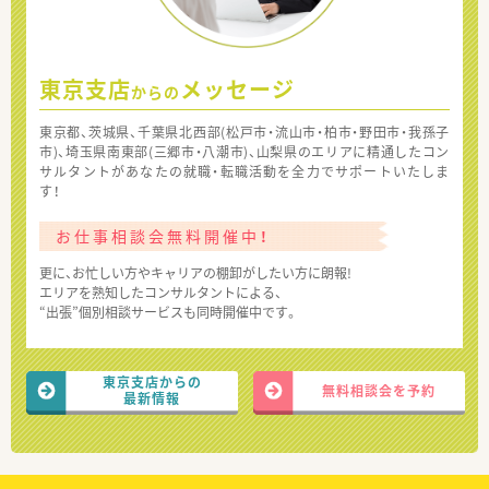
東京支店
メッセージ
からの
東京都、茨城県、千葉県北西部(松戸市・流山市・柏市・野田市・我孫子
市)、埼玉県南東部(三郷市・八潮市)、山梨県のエリアに精通したコン
サルタントがあなたの就職・転職活動を全力でサポートいたしま
す！
お仕事相談会無料開催中！
更に、お忙しい方やキャリアの棚卸がしたい方に朗報!
エリアを熟知したコンサルタントによる、
“出張”個別相談サービスも同時開催中です。
東京支店からの
無料相談会を予約
最新情報