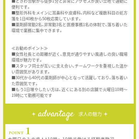
■ときわ台駅から徒歩1分と非常にアクセスが良い立地で通勤に
便利です。
■整形外科をメインに耳鼻科や皮膚科、内科など複数科目の処方
箋を1日40枚から50枚応需しています。
■薬剤師常勤2名、非常勤3名と医療事務1名の体制で、落ち着いた
環境で業務に集中できます。
≪お勧めポイント≫
■女性社長との距離が近く、意見が通りやすい風通しの良い職場
環境が魅力です。
■スタッフ同士が互いに支え合い、チームワークを重視した温か
い雰囲気があります。
■30代から40代の薬剤師が中心となって活躍しており、落ち着い
た雰囲気です。
■もう1日増やしたい方は、近くにある別の店舗で火曜日10時～
19時にて勤務可能です
advantage
求人の魅力
木曜日のみの求人！10時～19時で働ける経験者歓迎