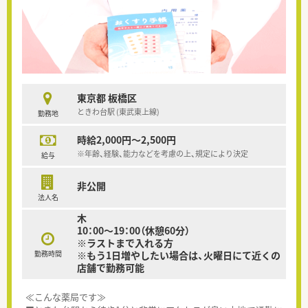
東京都 板橋区
ときわ台駅 (東武東上線)
勤務地
時給2,000円～2,500円
※年齢、経験、能力などを考慮の上、規定により決定
給与
非公開
法人名
木
10：00～19：00（休憩60分）
※ラストまで入れる方
勤務時間
※もう1日増やしたい場合は、火曜日にて近くの
店舗で勤務可能
≪こんな薬局です≫