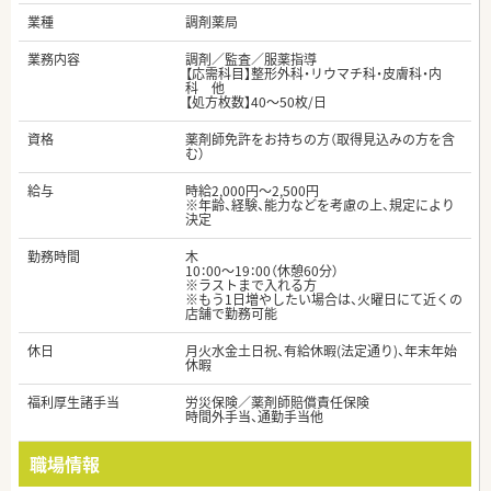
業種
調剤薬局
業務内容
調剤／監査／服薬指導
【応需科目】整形外科・リウマチ科・皮膚科・内
科 他
【処方枚数】40～50枚/日
資格
薬剤師免許をお持ちの方（取得見込みの方を含
む）
給与
時給2,000円～2,500円
※年齢、経験、能力などを考慮の上、規定により
決定
勤務時間
木
10：00～19：00（休憩60分）
※ラストまで入れる方
※もう1日増やしたい場合は、火曜日にて近くの
店舗で勤務可能
休日
月火水金土日祝、有給休暇(法定通り)、年末年始
休暇
福利厚生諸手当
労災保険／薬剤師賠償責任保険
時間外手当、通勤手当他
職場情報