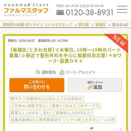
平日9：30-19：00 土日10：00-19：00
薬剤師の転職・求人サイト ファルマスタッフ
東京都
板橋区
求人ID：42
更新日：
2026/08/07
薬剤師求人ID：
421980
【板橋区/ときわ台駅】≪木曜日、10時～19時のパート
募集！≫駅近で整形外科を中心に複数科目応需！＊Wワ
ーク・副業ＯＫ＊
調剤薬局
パート・アルバイト
この求人に
検討リストに
問い合わせる
追加
駅チカ
年間休日120日以上
土日祝休み
土日休み(相談可含む)
週休2.5日以上
Ｗワーク可
残業なし(ほぼなし含む)
高時給(2,500円以上)
扶養内勤務OK
教育制度あり
シフト制
大手チェーン以外