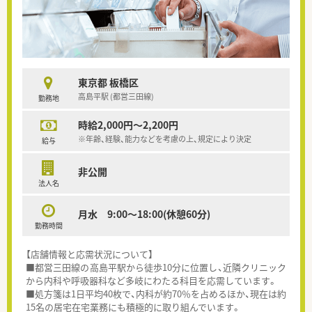
東京都 板橋区
高島平駅 (都営三田線)
勤務地
時給2,000円～2,200円
※年齢、経験、能力などを考慮の上、規定により決定
給与
非公開
法人名
月水 9:00～18:00(休憩60分)
勤務時間
【店舗情報と応需状況について】
■都営三田線の高島平駅から徒歩10分に位置し、近隣クリニック
から内科や呼吸器科など多岐にわたる科目を応需しています。
■処方箋は1日平均40枚で、内科が約70％を占めるほか、現在は約
15名の居宅在宅業務にも積極的に取り組んでいます。