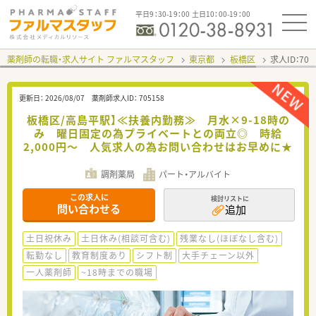
平日9：30-19：00 土日10：00-19：00
薬剤師の転職・求人サイト ファルマスタッフ
東京都
板橋区
求人ID：70
更新日：
2026/08/07
薬剤師求人ID：
705158
板橋区/高島平駅】≪扶養内勤務≫ 月水×9-18時の
み 曜日固定の為プライベートとの両立◎ 時給
2,000円～ 人気求人の為お問い合わせはお早めに★
調剤薬局
パート・アルバイト
この求人に
検討リストに
問い合わせる
追加
土日祝休み
土日休み(相談可含む)
残業なし(ほぼなし含む)
転勤なし
教育制度あり
シフト制
大手チェーン以外
一人薬剤師
~18時までの職場