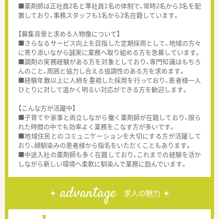
■薬剤師は正社員2名と準社員1名の体制で、常時2名から3名を配
置しており、事務スタッフも1名から2名在籍しています。
【募集背景と求める人物像について】
■さらなるサービス向上を目指した定期採用として、地域の方々
に寄り添いながら誠実に業務へ取り組める方を急募しています。
■調剤の実務経験がある方を対象としており、専門知識はもちろ
んのこと、周囲と協力し合える協調性のある方を求めます。
■経験年数以上に人柄を重視した採用を行っており、患者様一人
ひとりに対して温かく明るい対応ができる方を歓迎します。
【こんな方が活躍中】
■子育てや家事と両立しながら働く薬剤師が在籍しており、限ら
れた時間の中でも効率よく業務をこなす方が多いです。
■地域住民とのコミュニケーションを大切にする方が活躍して
おり、顔馴染みの患者様から指名をいただくこともあります。
■中途入社の薬剤師も多く在籍しており、これまでの経験を活か
しながら新しい環境へ柔軟に馴染んで業務に励んでいます。
advantage
求人の魅力