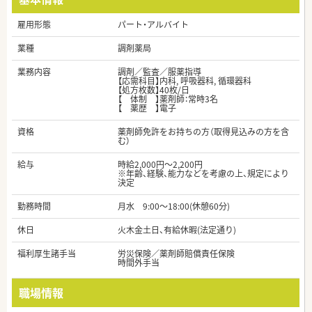
雇用形態
パート・アルバイト
業種
調剤薬局
業務内容
調剤／監査／服薬指導
【応需科目】内科, 呼吸器科, 循環器科
【処方枚数】40枚/日
【 体制 】薬剤師：常時3名
【 薬歴 】電子
資格
薬剤師免許をお持ちの方（取得見込みの方を含
む）
給与
時給2,000円～2,200円
※年齢、経験、能力などを考慮の上、規定により
決定
勤務時間
月水 9:00～18:00(休憩60分)
休日
火木金土日、有給休暇(法定通り)
福利厚生諸手当
労災保険／薬剤師賠償責任保険
時間外手当
職場情報