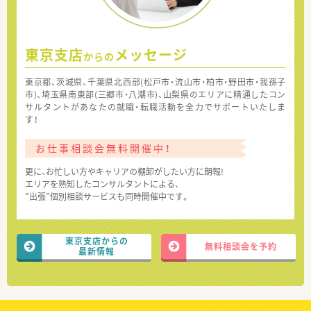
東京支店
メッセージ
からの
東京都、茨城県、千葉県北西部(松戸市・流山市・柏市・野田市・我孫子
市)、埼玉県南東部(三郷市・八潮市)、山梨県のエリアに精通したコン
サルタントがあなたの就職・転職活動を全力でサポートいたしま
す！
お仕事相談会無料開催中！
更に、お忙しい方やキャリアの棚卸がしたい方に朗報!
エリアを熟知したコンサルタントによる、
“出張”個別相談サービスも同時開催中です。
東京支店からの
無料相談会を予約
最新情報