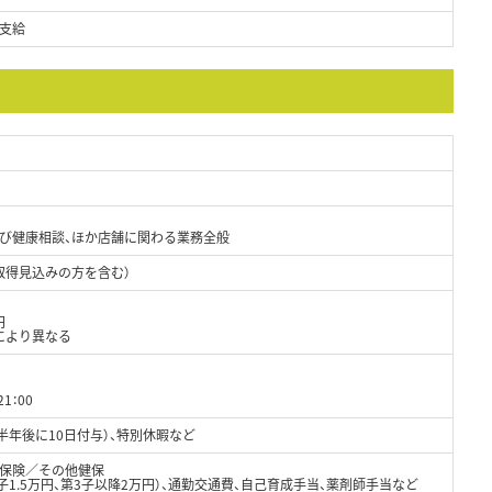
支給
よび健康相談、ほか店舗に関わる業務全般
取得見込みの方を含む）
円
により異なる
21：00
（半年後に10日付与）、特別休暇など
保険／その他健保
子1.5万円、第3子以降2万円）、通勤交通費、自己育成手当、薬剤師手当など