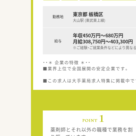
東京都 板橋区
勤務地
大山駅 (東武東上線)
年収450万円～680万円
月給308,750円～403,300円
給与
※ご経験・ご就業条件などにより異な
・・＊ 企業の特徴 ＊・・
■業界上位で全国展開の安定企業です。
■この求人は大手薬局求人特集に掲載中で
薬剤師とそれ以外の職種で業務を割