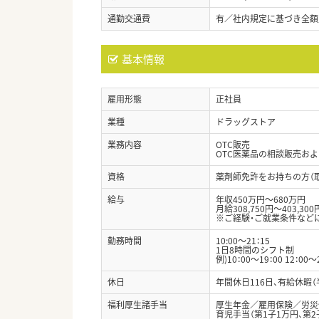
通勤交通費
有／社内規定に基づき全額
基本情報
雇用形態
正社員
業種
ドラッグストア
業務内容
OTC販売
OTC医薬品の相談販売お
資格
薬剤師免許をお持ちの方（
給与
年収450万円～680万円
月給308,750円～403,300
※ご経験・ご就業条件など
勤務時間
10:00～21：15
1日8時間のシフト制
例)10：00～19：00 12：00～
休日
年間休日116日、有給休暇
福利厚生諸手当
厚生年金／雇用保険／労災
育児手当（第1子1万円、第2