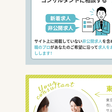
サイト上に掲載していない
非公開求人
を含
職のプロ
があなたのご希望に沿って
求人を
しします！
東
市
サ