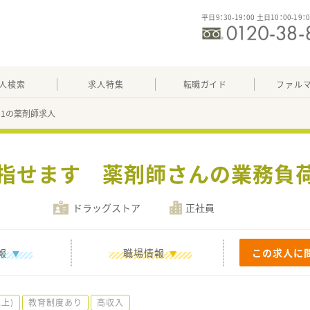
平日9：30-19：00 土日10：00-19：
人検索
求人特集
転職ガイド
ファル
521の薬剤師求人
目指せます 薬剤師さんの業務負
ドラッグストア
正社員
報
職場情報
この求人に
上)
教育制度あり
高収入