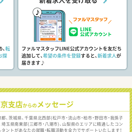
め、
転
ファルマスタッフLINE公式アカウントを友だち
お探
追加して、
希望の条件を登録
すると、
新着求人
が
届きます♪
東京支店
メッセージ
からの
京都、茨城県、千葉県北西部(松戸市・流山市・柏市・野田市・我孫子
)、埼玉県南東部(三郷市・八潮市)、山梨県のエリアに精通したコン
ルタントがあなたの就職・転職活動を全力でサポートいたします！