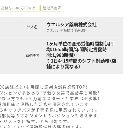
高給与(600万円以上)
管理薬剤師
ウエルシア薬局株式会社
法人名
ウエルシア板橋浮間舟渡店
1ヶ月単位の変形労働時間制（月平
均:165.6時間/年間所定労働時
間:1,988時間）
勤務時間
※1日4~15時間のシフト制勤務（店
舗により異なる）
000店舗以上）を展開し調剤店舗数業界TOP！
ジションが多数あり！頑張り次第で高給与も可能！
ない方でも500万前半スタートと業界TOP水準！
外部組織と連携した研修を用意されています
るキャリアパスが多種多様に用意されています。
業部長等のマネジメントのポジションも増えます。
ャリストを目指すことも可能です。
社スタッフなど活動領域は多種多様です。