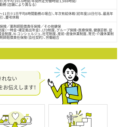
月平均:165.6時間/年間所定労働時間:1,988時間）
制勤務（店舗により異なる）
8～11日※1日平均8時間勤務の場合）、年次有給休暇（初年度10日付与、最高年
可）、慶弔休暇
保険／薬剤師賠償責任保険／その他健保
度（一時金・確定拠出年金）、LTD制度、グループ保険・医療保険、健康診断、従
金制度、N-コンシェルジュ、社宅制度、産前・産後休業制度、育児・介護休業制
剤師賠償責任保険（会社契約）、労働組合
きれない
をお伝えします！