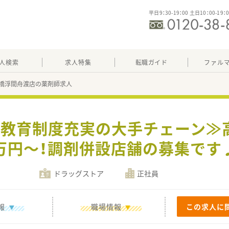
平日9：30-19：00 土日10：00-19：
人検索
求人特集
転職ガイド
ファル
橋浮間舟渡店の薬剤師求人
&教育制度充実の大手チェーン≫高
万円～！調剤併設店舗の募集です
ドラッグストア
正社員
報
職場情報
この求人に