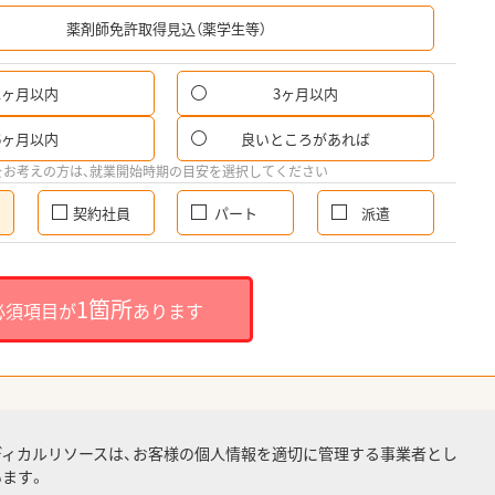
希
薬剤師免許取得見込（薬学生等）
1ヶ月以内
3ヶ月以内
6ヶ月以内
良いところがあれば
をお考えの方は、就業開始時期の目安を選択してください
契約社員
パート
派遣
1箇所
必須項目が
あります
ディカルリソースは、お客様の個人情報を適切に管理する事業者とし
ます。