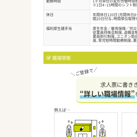
勤務時間
1ヶ月単位の変形労働時間制（
※1日4~15時間のシフト
休日
年間休日120日（月間休日
間20日付与、時間単位取得
福利厚生諸手当
厚生年金／雇用保険／労災
従業員持株会制度、退職金制
業員割引制度、ユニオン助成
度、育児短時間勤務制度、薬
職場情報
求人票に書き
“詳しい職場情報”