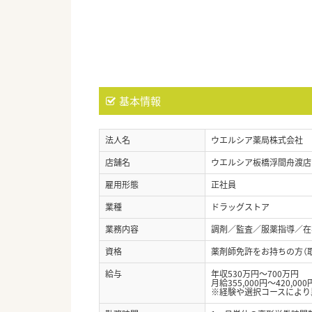
基本情報
法人名
ウエルシア薬局株式会社
店舗名
ウエルシア板橋浮間舟渡店
雇用形態
正社員
業種
ドラッグストア
業務内容
調剤／監査／服薬指導／在宅
資格
薬剤師免許をお持ちの方（
給与
年収530万円～700万円
月給355,000円～420,000
※経験や選択コースにより