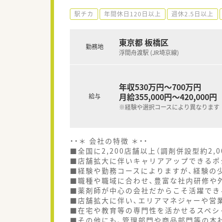
駅チカ
年間休日120日以上
週休2.5日以上
東京都 板橋区
勤務地
浮間舟渡駅 (JR埼京線)
年収530万円～700万円
月給355,000円～420,000円
給与
※経験や選択コースにより異なります
・・＊ 会社の特徴 ＊・・
■全国に2,200店舗以上（調剤併設型約2,
■店舗拡大に伴いキャリアアップできるポ
■経験や勤務コースによりますが、経験の少
■職種や職域に合わせ、豊富な社内研修や
■薬剤師が中心の会社だからこそ活躍でき
■店舗拡大に伴い、エリアマネジャーや営
■在宅や教育等の専門性を活かせるスペシ
■その他にも、管理部門や商品部門等の本