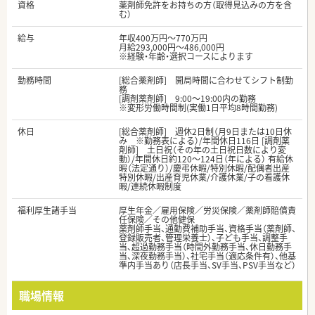
資格
薬剤師免許をお持ちの方（取得見込みの方を含
む）
給与
年収400万円～770万円
月給293,000円～486,000円
※経験・年齢・選択コースによります
勤務時間
[総合薬剤師] 開局時間に合わせてシフト制勤
務
[調剤薬剤師] 9:00～19:00内の勤務
※変形労働時間制(実働1日平均8時間勤務)
休日
[総合薬剤師] 週休2日制（月9日または10日休
み ※勤務表による）/年間休日116日 [調剤薬
剤師] 土日祝（その年の土日祝日数により変
動）/年間休日約120～124日（年による） 有給休
暇（法定通り）/慶弔休暇/特別休暇/配偶者出産
特別休暇/出産育児休業/介護休業/子の看護休
暇/連続休暇制度
福利厚生諸手当
厚生年金／雇用保険／労災保険／薬剤師賠償責
任保険／その他健保
薬剤師手当、通勤費補助手当、資格手当（薬剤師、
登録販売者、管理栄養士）、子ども手当、調整手
当、超過勤務手当（時間外勤務手当、休日勤務手
当、深夜勤務手当）、社宅手当（適応条件有）、他基
準内手当あり（店長手当、SV手当、PSV手当など）
職場情報