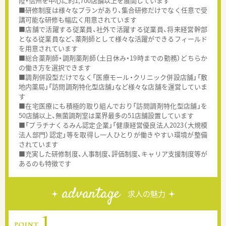
陸・信州を中心に約1,700店舗以上を展開しています
■研修制度は様々なプランがあり、集合研修だけでなく任意で受
講可能な研修も幅広く用意されています
■店舗で活躍する従業員、社外で活躍する従業員、将来経営幹部
となる従業員など、薬剤師として様々な活躍ができるフィールド
を用意されています
■総合薬剤師・調剤薬剤師（土日休み・19時までの勤務）どちらか
の働き方を選択できます
■調剤併設型だけでなく「医療モール・クリニック併設店舗」「敷
地内薬局」「訪問調剤特化型店舗」など様々な店舗を運営していま
す
■在宅医療にも積極的取り組んでおり「訪問調剤特化型店舗」を
50店舗以上、無菌調剤室は業界最多の51店舗設置しています
■「プラチナくるみん認定企業」「健康経営優良法人2023（大規模
法人部門）認定」等を取得し一人ひとりが働きやすい環境が整備
されています
■充実した研修制度、人事制度、評価制度、キャリア支援制度等が
あるのも特徴です
advantage
求人の魅力