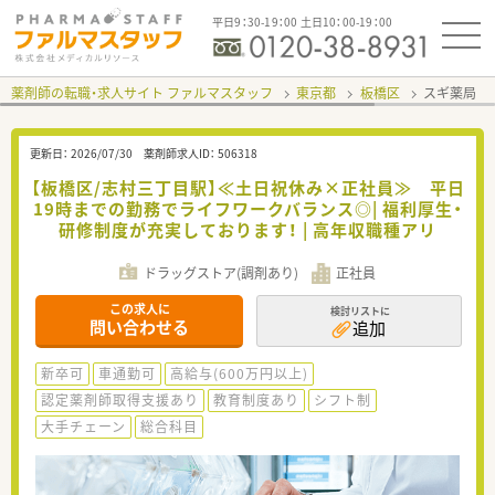
平日9：30-19：00 土日10：00-19：00
薬剤師の転職・求人サイト ファルマスタッフ
東京都
板橋区
スギ薬局 
更新日：
2026/07/30
薬剤師求人ID：
506318
【板橋区/志村三丁目駅】≪土日祝休み×正社員≫ 平日
19時までの勤務でライフワークバランス◎| 福利厚生・
研修制度が充実しております！ | 高年収職種アリ
ドラッグストア(調剤あり)
正社員
この求人に
検討リストに
問い合わせる
追加
新卒可
車通勤可
高給与(600万円以上)
認定薬剤師取得支援あり
教育制度あり
シフト制
大手チェーン
総合科目