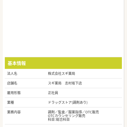
基本情報
法人名
株式会社スギ薬局
店舗名
スギ薬局 志村坂下店
雇用形態
正社員
業種
ドラッグストア(調剤あり)
業務内容
調剤／監査／服薬指導／OTC販売
OTCカウンセリング販売
科目：総合科目