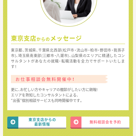
東京支店
メッセージ
からの
東京都、茨城県、千葉県北西部(松戸市・流山市・柏市・野田市・我孫子
市)、埼玉県南東部(三郷市・八潮市)、山梨県のエリアに精通したコン
サルタントがあなたの就職・転職活動を全力でサポートいたしま
す！
お仕事相談会無料開催中！
更に、お忙しい方やキャリアの棚卸がしたい方に朗報!
エリアを熟知したコンサルタントによる、
“出張”個別相談サービスも同時開催中です。
東京支店からの
無料相談会を予約
最新情報