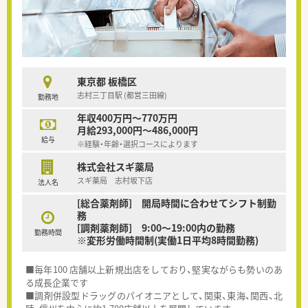
東京都 板橋区
志村三丁目駅 (都営三田線)
勤務地
年収400万円～770万円
月給293,000円～486,000円
給与
※経験・年齢・選択コースによります
株式会社スギ薬局
スギ薬局 志村坂下店
法人名
[総合薬剤師] 開局時間に合わせてシフト制勤
務
[調剤薬剤師] 9:00～19:00内の勤務
勤務時間
※変形労働時間制(実働1日平均8時間勤務)
■毎年100 店舗以上新規出店をしており、堅実ながらも勢いのあ
る成長企業です
■調剤併設型ドラッグのパイオニアとして、関東、東海、関西、北