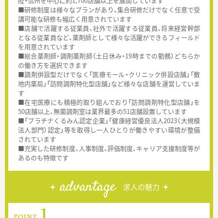
陸・信州を中心に約1,700店舗以上を展開しています
■研修制度は様々なプランがあり、集合研修だけでなく任意で受
講可能な研修も幅広く用意されています
■店舗で活躍する従業員、社外で活躍する従業員、将来経営幹部
となる従業員など、薬剤師として様々な活躍ができるフィールド
を用意されています
■総合薬剤師・調剤薬剤師（土日休み・19時までの勤務）どちらか
の働き方を選択できます
■調剤併設型だけでなく「医療モール・クリニック併設店舗」「敷
地内薬局」「訪問調剤特化型店舗」など様々な店舗を運営していま
す
■在宅医療にも積極的取り組んでおり「訪問調剤特化型店舗」を
50店舗以上、無菌調剤室は業界最多の51店舗設置しています
■「プラチナくるみん認定企業」「健康経営優良法人2023（大規模
法人部門）認定」等を取得し一人ひとりが働きやすい環境が整備
されています
■充実した研修制度、人事制度、評価制度、キャリア支援制度等が
あるのも特徴です
advantage
求人の魅力