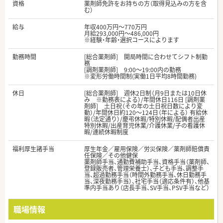
資格
薬剤師免許をお持ちの方（取得見込みの方を含
む）
給与
年収400万円～770万円
月給293,000円～486,000円
※経験・年齢・選択コースによります
勤務時間
[総合薬剤師] 開局時間に合わせてシフト制勤
務
[調剤薬剤師] 9:00～19:00内の勤務
※変形労働時間制(実働1日平均8時間勤務)
休日
[総合薬剤師] 週休2日制（月9日または10日休
み ※勤務表による）/年間休日116日 [調剤薬
剤師] 土日祝（その年の土日祝日数により変
動）/年間休日約120～124日（年による） 有給休
暇（法定通り）/慶弔休暇/特別休暇/配偶者出産
特別休暇/出産育児休業/介護休業/子の看護休
暇/連続休暇制度
福利厚生諸手当
厚生年金／雇用保険／労災保険／薬剤師賠償責
任保険／その他健保
薬剤師手当、通勤費補助手当、資格手当（薬剤師、
登録販売者、管理栄養士）、子ども手当、調整手
当、超過勤務手当（時間外勤務手当、休日勤務手
当、深夜勤務手当）、社宅手当（適応条件有）、他基
準内手当あり（店長手当、SV手当、PSV手当など）
職場情報