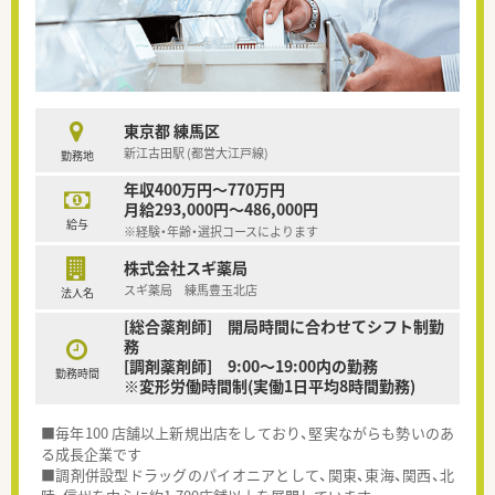
東京都 練馬区
新江古田駅 (都営大江戸線)
勤務地
年収400万円～770万円
月給293,000円～486,000円
給与
※経験・年齢・選択コースによります
株式会社スギ薬局
スギ薬局 練馬豊玉北店
法人名
[総合薬剤師] 開局時間に合わせてシフト制勤
務
[調剤薬剤師] 9:00～19:00内の勤務
勤務時間
※変形労働時間制(実働1日平均8時間勤務)
■毎年100 店舗以上新規出店をしており、堅実ながらも勢いのあ
る成長企業です
■調剤併設型ドラッグのパイオニアとして、関東、東海、関西、北