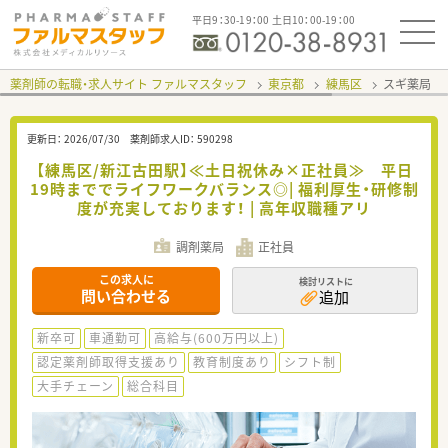
平日9：30-19：00 土日10：00-19：00
薬剤師の転職・求人サイト ファルマスタッフ
東京都
練馬区
スギ薬局 
更新日：
2026/07/30
薬剤師求人ID：
590298
【練馬区/新江古田駅】≪土日祝休み×正社員≫ 平日
19時まででライフワークバランス◎| 福利厚生・研修制
度が充実しております！ | 高年収職種アリ
調剤薬局
正社員
この求人に
検討リストに
問い合わせる
追加
新卒可
車通勤可
高給与(600万円以上)
認定薬剤師取得支援あり
教育制度あり
シフト制
大手チェーン
総合科目