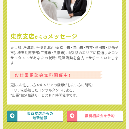
東京支店
メッセージ
からの
東京都、茨城県、千葉県北西部(松戸市・流山市・柏市・野田市・我孫子
市)、埼玉県南東部(三郷市・八潮市)、山梨県のエリアに精通したコン
サルタントがあなたの就職・転職活動を全力でサポートいたしま
す！
お仕事相談会無料開催中！
更に、お忙しい方やキャリアの棚卸がしたい方に朗報!
エリアを熟知したコンサルタントによる、
“出張”個別相談サービスも同時開催中です。
東京支店からの
無料相談会を予約
最新情報