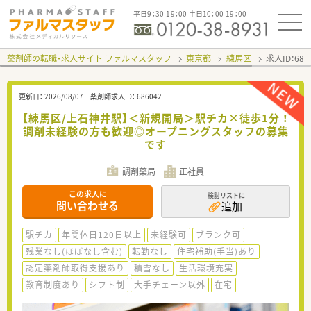
平日9：30-19：00 土日10：00-19：00
薬剤師の転職・求人サイト ファルマスタッフ
東京都
練馬区
求人ID：68
更新日：
2026/08/07
薬剤師求人ID：
686042
【練馬区/上石神井駅】＜新規開局＞駅チカ×徒歩1分 ！
調剤未経験の方も歓迎◎オープニングスタッフの募集
です
調剤薬局
正社員
この求人に
検討リストに
問い合わせる
追加
駅チカ
年間休日120日以上
未経験可
ブランク可
残業なし(ほぼなし含む)
転勤なし
住宅補助(手当)あり
認定薬剤師取得支援あり
積雪なし
生活環境充実
教育制度あり
シフト制
大手チェーン以外
在宅