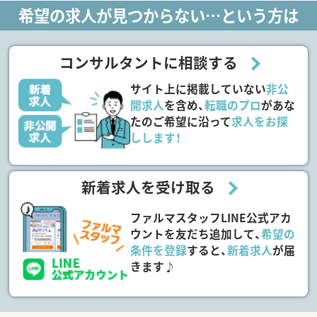
希望の求人が見つからない…という方は
コンサルタントに相談する
サイト上に掲載していない
非公
開求人
を含め、
転職のプロ
があな
たのご希望に沿って
求人をお探
しします！
新着求人を受け取る
ファルマスタッフLINE公式アカ
ウントを友だち追加して、
希望の
条件を登録
すると、
新着求人
が届
きます♪