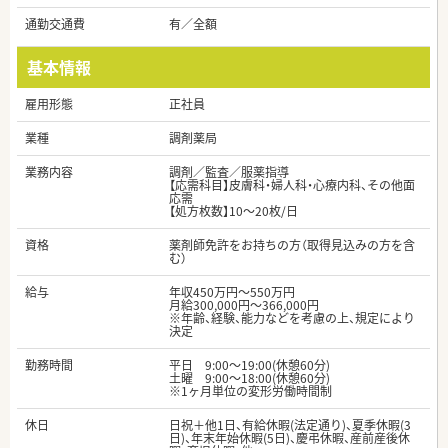
通勤交通費
有／全額
基本情報
雇用形態
正社員
業種
調剤薬局
業務内容
調剤／監査／服薬指導
【応需科目】皮膚科・婦人科・心療内科、その他面
応需
【処方枚数】10～20枚/日
資格
薬剤師免許をお持ちの方（取得見込みの方を含
む）
給与
年収450万円～550万円
月給300,000円～366,000円
※年齢、経験、能力などを考慮の上、規定により
決定
勤務時間
平日 9:00～19:00(休憩60分)
土曜 9:00～18:00(休憩60分)
※1ヶ月単位の変形労働時間制
休日
日祝＋他1日、有給休暇(法定通り)、夏季休暇(3
日)、年末年始休暇(5日)、慶弔休暇、産前産後休