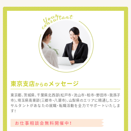
東京支店
メッセージ
からの
東京都、茨城県、千葉県北西部(松戸市・流山市・柏市・野田市・我孫子
市)、埼玉県南東部(三郷市・八潮市)、山梨県のエリアに精通したコン
サルタントがあなたの就職・転職活動を全力でサポートいたしま
す！
お仕事相談会無料開催中！