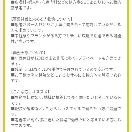
■皮膚科・婦人科・心療内科などの処方箋を1日あたり10～20枚応
需予定です。
【募集背景と求める人物像について】
■患者さま一人ひとりに丁寧に向き合って応対していただける
方を求めています。
■未経験やブランクがある方でも新しい環境で活躍できる可能
性が高いです。
【勤務実態について】
■年間休日が120日以上と非常に多く、プライベートも充実でき
ます。
■残業はほぼなく、10分単位で管理されているので安心です。
■お子様の急な発熱などによるお休みにも協力的な環境で安心
です。
【こんな方にオススメ】
■異動や転勤なく、地域に根差して長く働きたいと考えている方
です。
■服装や髪型など、自分らしいスタイルで働きたい方に最適で
す。
■定着率が高く、落ち着いた職場で働きたいと考えている方にお
すすめです。