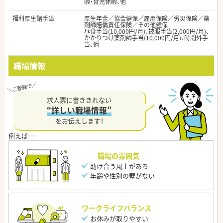
暇・育児休暇、他
福利厚生諸手当
厚生年金／協会健保／雇用保険／労災保険／薬
剤師賠償責任保険／その他健保
昼食手当(10,000円/月)、被服手当(2,000円/月)、
かかりつけ薬剤師手当(10,000円/月)、時間外手
当、他
職場情報
求人票に書ききれない
“詳しい職場情報”
をお伝えします！
職場の雰囲気
助け合う風土がある
年齢や性別の壁がない
ワークライフバランス
お休みが取りやすい