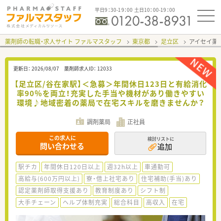
平日9：30-19：00 土日10：00-19：00
薬剤師の転職・求人サイト ファルマスタッフ
東京都
足立区
アイセイ薬
更新日：
2026/08/07
薬剤師求人ID：
12033
【足立区/谷在家駅】＜急募＞年間休日123日と有給消化
率90％を両立！充実した手当や機材があり働きやすい
環境♪地域密着の薬局で在宅スキルを磨きませんか？
調剤薬局
正社員
この求人に
検討リストに
問い合わせる
追加
駅チカ
年間休日120日以上
週32h以上
車通勤可
高給与(600万円以上)
寮・借上社宅あり
住宅補助(手当)あり
認定薬剤師取得支援あり
教育制度あり
シフト制
大手チェーン
ヘルプ体制充実
総合科目
高収入
在宅