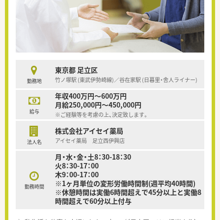
東京都 足立区
竹ノ塚駅 (東武伊勢崎線)／谷在家駅 (日暮里・舎人ライナー)
勤務地
年収400万円～600万円
月給250,000円～450,000円
給与
※ご経験等を考慮の上、決定致します。
株式会社アイセイ薬局
アイセイ薬局 足立西伊興店
法人名
月・水・金・土8：30-18：30
火8：30-17：00
木9：00-17：00
※1ヶ月単位の変形労働時間制(週平均40時間)
勤務時間
※休憩時間は実働6時間超えで45分以上と実働8
時間超えで60分以上付与