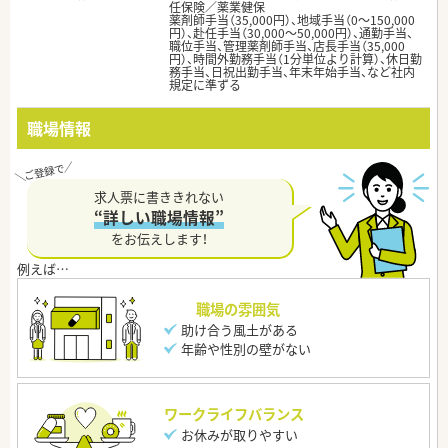
任保険／薬業健保
薬剤師手当（35,000円）、地域手当（0～150,000
円）、赴任手当（30,000～50,000円）、通勤手当、
職位手当、管理薬剤師手当、店長手当（35,000
円）、時間外勤務手当（1分単位より計算）、休日勤
務手当、日祝出勤手当、年末年始手当、など社内
規定に準ずる
職場情報
求人票に書ききれない
“詳しい職場情報”
をお伝えします！
職場の雰囲気
助け合う風土がある
年齢や性別の壁がない
ワークライフバランス
お休みが取りやすい