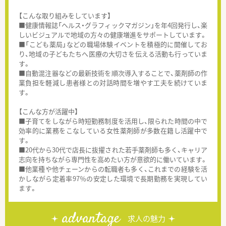
【こんな取り組みをしています】
■健康情報誌「ヘルス・グラフィックマガジン」を年4回発行し、楽
しいビジュアルで地域の方々の健康増進をサポートしています。
■「こども薬局」などの職場体験イベントを積極的に開催してお
り、地域の子どもたちへ医療の大切さを伝える活動も行っていま
す。
■自動混注器などの最新技術を順次導入することで、薬剤師の作
業負担を軽減し患者様との対話時間を増やす工夫を続けていま
す。
【こんな方が活躍中】
■子育てをしながら時短勤務制度を活用し、限られた時間の中で
効率的に業務をこなしている女性薬剤師が多数在籍し活躍中で
す。
■20代から30代で店長に抜擢された若手薬剤師も多く、キャリア
志向を持ちながら専門性を高めたい方が意欲的に働いています。
■他業種や他チェーンからの転職者も多く、これまでの経験を活
かしながら定着率97％の安定した環境で長期勤務を実現してい
ます。
advantage
求人の魅力