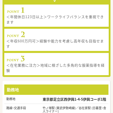
＜年間休日123日以上＞ワークライフバランスを重視でき
ます
＜年収600万円可＞経験や能力を考慮し高年収も目指せま
す
＜在宅業務に注力＞地域に根ざした多角的な服薬指導を経
験
勤務地
勤務地
東京都足立区西伊興1-4-5伊興コーポ1階
路線・交通手段
竹ノ塚駅 (東武伊勢崎線)／谷在家駅 (日暮里・舎
人ライナー)