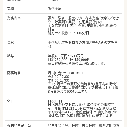
業種
調剤薬局
業務内容
調剤／監査／服薬指導／在宅業務（居宅）／かか
りつけ薬剤師業務／在宅業務（施設）
主な応需科目：内科, 外科, 皮膚科, 小児科,総合
科目
処方せん枚数：50～60枚/日
資格
薬剤師免許をお持ちの方（取得見込みの方を含
む）
給与
年収400万円～600万円
月給250,000円～450,000円
※ご経験等を考慮の上、決定致します。
勤務時間
月・水・金・土8：30-18：30
火8：30-17：00
木9：00-17：00
※1ヶ月単位の変形労働時間制(週平均40時間)
※休憩時間は実働6時間超えで45分以上と実働
8時間超えで60分以上付与
休日
日祝+1日
日祝ほかシフトによる（月単位変形労働時間
制）、年間休日123日、有給休暇 （法定通り支給、
平均取得率90％）、産前産後休暇、育児休暇、介
護休暇、特別休暇制度、ほか社内規定による
福利厚生諸手当
厚生年金／雇用保険／労災保険／薬剤師賠償責