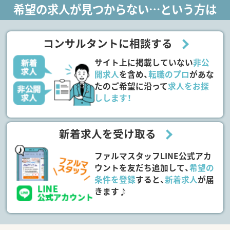
希望の求人が見つからない…という方は
コンサルタントに相談する
サイト上に掲載していない
非公
開求人
を含め、
転職のプロ
があな
たのご希望に沿って
求人をお探
しします！
新着求人を受け取る
ファルマスタッフLINE公式アカ
ウントを友だち追加して、
希望の
条件を登録
すると、
新着求人
が届
きます♪