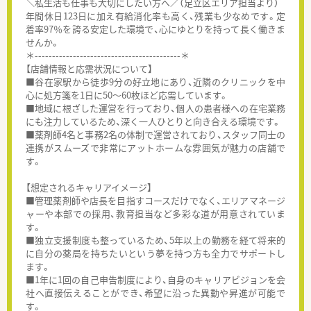
＼私生活も仕事も大切にしたい方へ／（足立区エリア担当より）
年間休日123日に加え有給消化率も高く、残業も少なめです。定
着率97％を誇る安定した環境で、心にゆとりを持って長く働きま
せんか。
＊------------------------------------------＊
【店舗情報と応需状況について】
■谷在家駅から徒歩9分の好立地にあり、近隣のクリニックを中
心に処方箋を1日に50～60枚ほど応需しています。
■地域に根ざした運営を行っており、個人の患者様への在宅業務
にも注力しているため、深く一人ひとりと向き合える環境です。
■薬剤師4名と事務2名の体制で運営されており、スタッフ同士の
連携がスムーズで非常にアットホームな雰囲気が魅力の店舗で
す。
【想定されるキャリアイメージ】
■管理薬剤師や店長を目指すコースだけでなく、エリアマネージ
ャーや本部での採用、教育担当など多彩な道が用意されていま
す。
■独立支援制度も整っているため、5年以上の勤務を経て将来的
に自分の薬局を持ちたいという夢を持つ方も全力でサポートし
ます。
■1年に1回の自己申告制度により、自身のキャリアビジョンを会
社へ直接伝えることができ、希望に沿った異動や昇進が可能で
す。