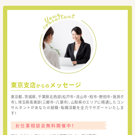
東京支店
メッセージ
からの
東京都、茨城県、千葉県北西部(松戸市・流山市・柏市・野田市・我孫子
市)、埼玉県南東部(三郷市・八潮市)、山梨県のエリアに精通したコン
サルタントがあなたの就職・転職活動を全力でサポートいたしま
す！
お仕事相談会無料開催中！