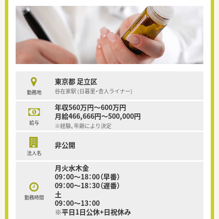
東京都 足立区
谷在家駅 (日暮里・舎人ライナー)
勤務地
年収560万円～600万円
月給466,666円～500,000円
給与
※経験、年齢により決定
非公開
法人名
月火水木金
09：00～18：00（早番）
09：00～18：30（遅番）
土
勤務時間
09：00～13：00
※平日1日公休+日祝休み