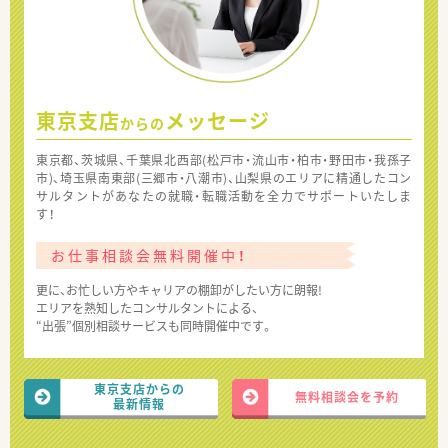
東京支店
メッセージ
からの
東京都、茨城県、千葉県北西部(松戸市・流山市・柏市・野田市・我孫子
市)、埼玉県南東部(三郷市・八潮市)、山梨県のエリアに精通したコン
サルタントがあなたの就職・転職活動を全力でサポートいたしま
す！
お仕事相談会無料開催中！
更に、お忙しい方やキャリアの棚卸がしたい方に朗報!
エリアを熟知したコンサルタントによる、
“出張”個別相談サービスも同時開催中です。
東京支店からの
無料相談会を予約
最新情報