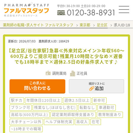
平日9：30-19：00 土日10：00-19：00
薬剤師の転職・求人サイト ファルマスタッフ
東京都
足立区
求人ID：18
更新日：
2026/07/03
薬剤師求人ID：
188429
【足立区/谷在家駅】急募≪外来対応メイン≫年収560～
600万よりご提示可能！残業月10時間と少なめ×遅番
でも18時半まで×週休2.5日の好条件求人です♪
調剤薬局
正社員
この求人に
検討リストに
問い合わせる
追加
駅チカ
年間休日120日以上
週休2.5日以上
新卒可
ブランク可
残業なし(ほぼなし含む)
転勤なし
車通勤可
高給与(600万円以上)
認定薬剤師取得支援あり
教育制度あり
大手チェーン以外
ヘルプ体制充実
高収入
在宅
~18時までの職場