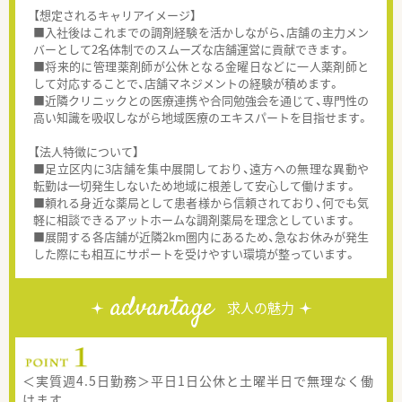
【想定されるキャリアイメージ】
■入社後はこれまでの調剤経験を活かしながら、店舗の主力メン
バーとして2名体制でのスムーズな店舗運営に貢献できます。
■将来的に管理薬剤師が公休となる金曜日などに一人薬剤師と
して対応することで、店舗マネジメントの経験が積めます。
■近隣クリニックとの医療連携や合同勉強会を通じて、専門性の
高い知識を吸収しながら地域医療のエキスパートを目指せます。
【法人特徴について】
■足立区内に3店舗を集中展開しており、遠方への無理な異動や
転勤は一切発生しないため地域に根差して安心して働けます。
■頼れる身近な薬局として患者様から信頼されており、何でも気
軽に相談できるアットホームな調剤薬局を理念としています。
■展開する各店舗が近隣2km圏内にあるため、急なお休みが発生
した際にも相互にサポートを受けやすい環境が整っています。
advantage
求人の魅力
＜実質週4.5日勤務＞平日1日公休と土曜半日で無理なく働
けます