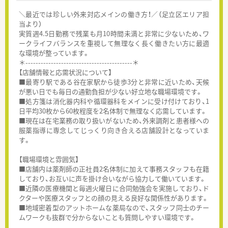
＼最近では珍しい外来対応メインの働き方！／（足立区エリア担
当より）
実質週4.5日勤務で残業も月10時間未満と非常に少ないため、ワ
ークライフバランスを重視して無理なく長く働きたい方に最適
な環境が整っています。
＊------------------------------------------＊
【店舗情報と応需状況について】
■最寄り駅である谷在家駅から徒歩3分と非常に近いため、天候
が悪い日でも毎日の通勤負担が少ない好立地な職場環境です。
■処方箋は消化器内科や循環器科をメインに受け付けており、1
日平均30枚から60枚程度を2名体制で無理なく応需しています。
■現在は在宅業務の取り扱いがないため、外来調剤と患者様への
服薬指導に専念してじっくり向き合える店舗設計となっていま
す。
【職場環境と雰囲気】
■店舗内は薬剤師の正社員2名体制に加えて事務スタッフも在籍
しており、お互いに声を掛け合いながら協力して働いています。
■近隣の医療機関と毎週火曜日に合同勉強会を実施しており、ド
クターや医療スタッフとの顔の見える良好な関係性があります。
■地域密着型のアットホームな薬局なので、スタッフ同士のチー
ムワークも抜群で分からないことも質問しやすい環境です。