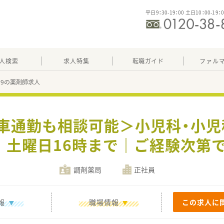
平日9：30-19：00 土日10：00-19：
人検索
求人特集
転職ガイド
ファル
989の薬剤師求人
＜車通勤も相談可能＞小児科・小
｜土曜日16時まで｜ご経験次第
調剤薬局
正社員
報
職場情報
この求人に