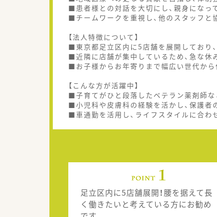
■患者様との対話を大切にし、親身になっ
■チームワークを重視し、他のスタッフと
【法人特徴について】
■東京都足立区内に5店舗を展開しており
■近隣に店舗が集中しているため、急な休
■お子様からお年寄りまで幅広い世代から
【こんな方が活躍中】
■子育てがひと段落したベテラン薬剤師な
■小児科や皮膚科の経験を活かし、保護者
■車通勤を活用し、ライフスタイルに合わ
足立区内に5店舗展開！腰を据えて長
く働きたいと考えている方にお勧め
です。