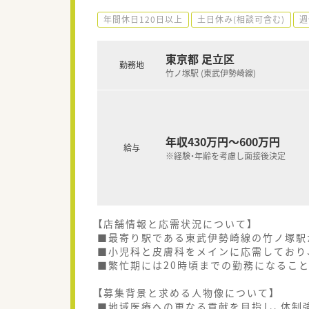
年間休日120日以上
土日休み(相談可含む)
週
東京都 足立区
勤務地
竹ノ塚駅 (東武伊勢崎線)
年収430万円～600万円
給与
※経験・年齢を考慮し面接後決定
【店舗情報と応需状況について】
■最寄り駅である東武伊勢崎線の竹ノ塚駅
■小児科と皮膚科をメインに応需しており、
■繁忙期には20時頃までの勤務になるこ
【募集背景と求める人物像について】
■地域医療への更なる貢献を目指し、体制