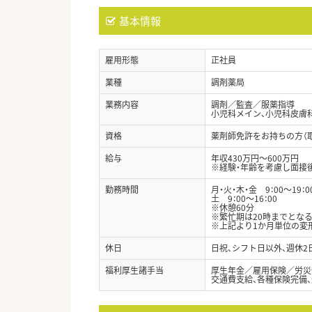
基本情報
雇用形態
正社員
業種
調剤薬局
業務内容
調剤／監査／服薬指導
小児科メイン、小児科皮膚
資格
薬剤師免許をお持ちの方（
給与
年収430万円～600万円
※経験・年齢を考慮し面接
勤務時間
月・火・木・金 9：00～19：0
土 9：00～16：00
※休憩60分
※繁忙期は20時までとな
※上記より1か月単位の変
休日
日祝、シフト日以外、週休2
福利厚生諸手当
厚生年金／雇用保険／労災
交通費支給、各種保険完備