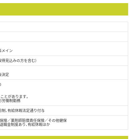
科メイン
取得見込みの方を含む）
後決定
0
ることがあります。
形労働制勤務
日制、有給休暇法定通り付与
保険／薬剤師賠償責任保険／その他健保
、退職金制度あり、有給休暇ほか