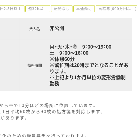
休2.5日以上
週32h以上
転勤なし
車通勤可
高給与(600万円以上)
非公開
法人名
月・火・木・金 9：00～19：00
土 9：00～16：00
※休憩60分
※繁忙期は20時までとなることがあ
勤務時間
ります。
※上記より1か月単位の変形労働制
勤務
から車で10分ほどの場所に位置しています。
1日平均60枚から90枚の処方箋を対応します。
とがあります。
強化のための増員募集を行っております。