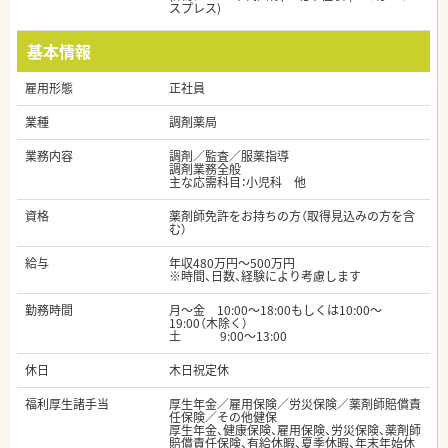
スプレス)
基本情報
雇用形態
正社員
業種
調剤薬局
業務内容
調剤／監査／服薬指導
調剤業務全般
主な応需科目：小児科 他
資格
薬剤師免許をお持ちの方（取得見込みの方を含
む）
給与
年収480万円～500万円
※時間、日数、経験により考慮します
勤務時間
月～金 10:00～18:00もしくは10:00～
19:00（木除く）
土 9:00～13:00
休日
木日祝定休
福利厚生諸手当
厚生年金／雇用保険／労災保険／薬剤師賠償責
任保険／その他健保
厚生年金、健康保険、雇用保険、労災保険、薬剤師
賠償責任保険、有給休暇、夏季休暇、年末年始休