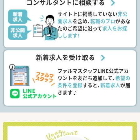
コンサルタントに相談する
サイト上に掲載していない
非公
開求人
を含め、
転職のプロ
があな
たのご希望に沿って
求人をお探
しします！
新着求人を受け取る
ファルマスタッフLINE公式アカ
ウントを友だち追加して、
希望の
条件を登録
すると、
新着求人
が届
きます♪