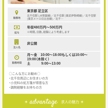
東京都 足立区
北千住駅 (JR常磐線)／北千住駅 (東武伊勢崎線)／北千住駅
勤務地
(東京メトロ日比谷線)／北千
…
年収480万円～500万円
※時間、日数、経験により考慮します
給与
非公開
法人名
月～金 10:00～18:00もしくは10:00～
19:00（木除く）
勤務時間
土 9:00～13:00
○こんな方にお勧め○
・北千住周辺にお住まいの方
・小児科の処方箋が得意な方
・調剤経験をお持ちの方
advantage
求人の魅力