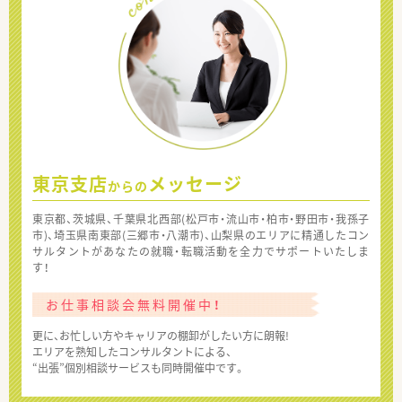
東京支店
メッセージ
からの
東京都、茨城県、千葉県北西部(松戸市・流山市・柏市・野田市・我孫子
市)、埼玉県南東部(三郷市・八潮市)、山梨県のエリアに精通したコン
サルタントがあなたの就職・転職活動を全力でサポートいたしま
す！
お仕事相談会無料開催中！
更に、お忙しい方やキャリアの棚卸がしたい方に朗報!
エリアを熟知したコンサルタントによる、
“出張”個別相談サービスも同時開催中です。