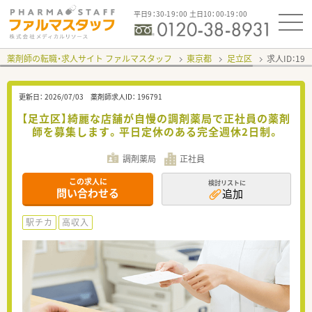
平日9：30-19：00 土日10：00-19：00
薬剤師の転職・求人サイト ファルマスタッフ
東京都
足立区
求人ID：19
更新日：
2026/07/03
薬剤師求人ID：
196791
【足立区】綺麗な店舗が自慢の調剤薬局で正社員の薬剤
師を募集します。平日定休のある完全週休2日制。
調剤薬局
正社員
この求人に
検討リストに
問い合わせる
追加
駅チカ
高収入