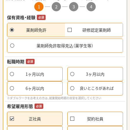
1
2
3
4
保有資格・経験
必須
薬剤師免許
研修認定薬剤師
薬剤師免許取得見込（薬学生等）
転職時期
必須
1ヶ月以内
3ヶ月以内
6ヶ月以内
良いところがあれば
※ダブルワークをお考えの方は、就業開始時期の目安を選択してください
希望雇用形態
必須
正社員
契約社員