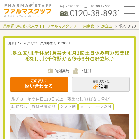
平日9：30-19：00 土日10：00-19：00
薬剤師の転職・求人サイト ファルマスタッフ
東京都
足立区
求人ID：20
更新日：
2026/07/03
薬剤師求人ID：
20601
【足立区/北千住駅】急募★≪月2回土日休み可≫残業ほ
ぼなし、北千住駅から徒歩5分の好立地♪
調剤薬局
正社員
この求人に
検討リストに
問い合わせる
追加
駅チカ
年間休日120日以上
残業なし(ほぼなし含む)
転勤なし
教育制度あり
シフト制
大手チェーン以外