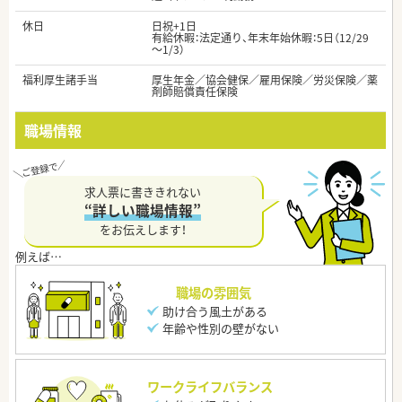
休日
日祝+1日
有給休暇：法定通り、年末年始休暇：5日（12/29
～1/3）
福利厚生諸手当
厚生年金／協会健保／雇用保険／労災保険／薬
剤師賠償責任保険
職場情報
求人票に書ききれない
“詳しい職場情報”
をお伝えします！
職場の雰囲気
助け合う風土がある
年齢や性別の壁がない
ワークライフバランス