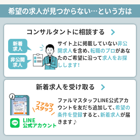
希望の求人が見つからない…という方は
コンサルタントに相談する
サイト上に掲載していない
非公
開求人
を含め、
転職のプロ
があな
たのご希望に沿って
求人をお探
しします！
新着求人を受け取る
ファルマスタッフLINE公式アカ
ウントを友だち追加して、
希望の
条件を登録
すると、
新着求人
が届
きます♪