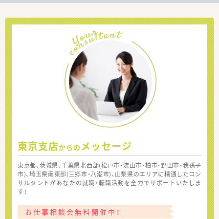
東京支店
メッセージ
からの
東京都、茨城県、千葉県北西部(松戸市・流山市・柏市・野田市・我孫子
市)、埼玉県南東部(三郷市・八潮市)、山梨県のエリアに精通したコン
サルタントがあなたの就職・転職活動を全力でサポートいたしま
す！
お仕事相談会無料開催中！