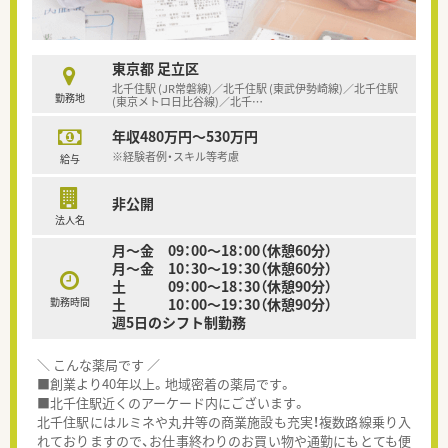
東京都 足立区
北千住駅 (JR常磐線)／北千住駅 (東武伊勢崎線)／北千住駅
勤務地
(東京メトロ日比谷線)／北千
…
年収480万円～530万円
※経験者例・スキル等考慮
給与
非公開
法人名
月～金 09：00～18：00（休憩60分）
月～金 10：30～19：30（休憩60分）
土 09：00～18：30（休憩90分）
勤務時間
土 10：00～19：30（休憩90分）
週5日のシフト制勤務
＼ こんな薬局です ／
■創業より40年以上。地域密着の薬局です。
■北千住駅近くのアーケード内にございます。
北千住駅にはルミネや丸井等の商業施設も充実！複数路線乗り入
れておりますので、お仕事終わりのお買い物や通勤にもとても便