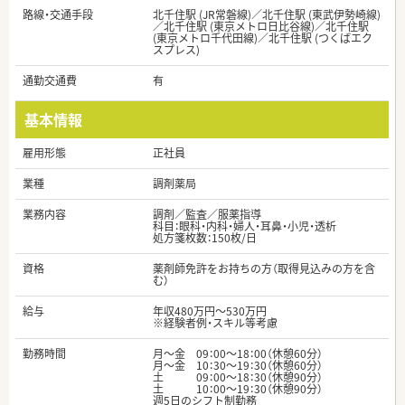
路線・交通手段
北千住駅 (JR常磐線)／北千住駅 (東武伊勢崎線)
／北千住駅 (東京メトロ日比谷線)／北千住駅
(東京メトロ千代田線)／北千住駅 (つくばエク
スプレス)
通勤交通費
有
基本情報
雇用形態
正社員
業種
調剤薬局
業務内容
調剤／監査／服薬指導
科目：眼科・内科・婦人・耳鼻・小児・透析
処方箋枚数：150枚/日
資格
薬剤師免許をお持ちの方（取得見込みの方を含
む）
給与
年収480万円～530万円
※経験者例・スキル等考慮
勤務時間
月～金 09：00～18：00（休憩60分）
月～金 10：30～19：30（休憩60分）
土 09：00～18：30（休憩90分）
土 10：00～19：30（休憩90分）
週5日のシフト制勤務