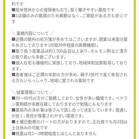
利です
■産休育休からの復帰者もおり、長く働きやすい薬局です
■1店舗のみの展開のため異動はなく、ご家庭がある方も安心で
す
＼ 業務内容について ／
■近隣の眼科の処方箋が多めではございますが、開業以来面分業
をめざしております（月間30件程度の医療機関）。
■取り扱う医薬品は約1,500品目以上あり、ホルモン剤など漢方
の取り扱いも多数ございます。
■個人在宅も積極的に実施しており、地域体制加算取得しており
ます。
■患者様はご近隣の年配の方が多め。親子3世代で長く来局され
る方もいらっしゃり、地域に愛される薬局です
＼ 就業環境について ／
■30～60代の方がご勤務しており、女性が多い職場です。ベテラ
ン薬剤師が多数在籍しておりますので勉強にもなります
■薬局内の決め事は皆さんで話し合って決定しています。風通し
が良く、意見が尊重されやすい環境です。
■土曜日勤務のパートの方がおりますので、正社員でも月2回は
土日休みの可能です
■残業は月2～3時間程度とほとんどありません