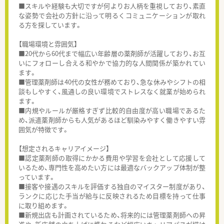
■スキルや経験も大切ですが何よりお人柄を重視しており、素直
な姿勢で会社の方針に沿って明るくコミュニケーションが取れ
る方を探しています。
【職場環境と雰囲気】
■20代から60代まで幅広い年齢層の薬剤師が活躍しており、お互
いにフォローし合える和やかで協力的な人間関係が築かれてい
ます。
■管理薬剤師は40代の女性が務めており、急な休みやシフトの相
談もしやすく、風通しの良い環境でストレスなく就業が始められ
ます。
■内規やルールが厳格すぎず比較的自由度が高い職場であるた
め、派遣薬剤師からも人気があるほど馴染みやすく働きやすい雰
囲気が特徴です。
【想定されるキャリアイメージ】
■認定薬剤師の取得にかかる費用や学習を会社として応援して
いるため、専門性を高めたい方には最適なバックアップ体制が整
っています。
■接客や接遇のスキルを評価する独自のマイスター制度があり、
ランクに応じた手当が給与に反映されるため目標を持って仕事
に取り組めます。
■新規出店も計画されているため、将来的には管理薬剤師への昇