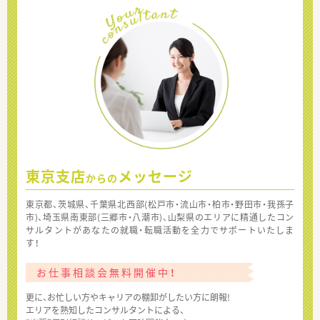
東京支店
メッセージ
からの
東京都、茨城県、千葉県北西部(松戸市・流山市・柏市・野田市・我孫子
市)、埼玉県南東部(三郷市・八潮市)、山梨県のエリアに精通したコン
サルタントがあなたの就職・転職活動を全力でサポートいたしま
す！
お仕事相談会無料開催中！
更に、お忙しい方やキャリアの棚卸がしたい方に朗報!
エリアを熟知したコンサルタントによる、