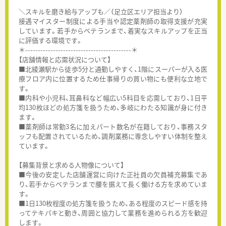
＼スキルを磨き給与アップも／（足立区エリア担当より）
接遇マイスター制度による手当や認定薬剤師の取得支援が充実
しています。若手からベテランまで、着実なスキルアップを正当
に評価する環境です。
＊------------------------------------------＊
【店舗情報と応需状況について】
■北綾瀬駅から徒歩5分と通勤しやすく、1階にスーパーが入る医
療フロア内に位置するため仕事帰りの買い物にも便利な立地で
す。
■内科や小児科、耳鼻科など幅広い5科目を応需しており、1日平
均130枚ほどの処方箋を扱うため、多岐にわたる知識が身に付き
ます。
■薬剤師は常勤3名に加えパート数名が在籍しており、事務スタ
ッフも配置されているため、調剤業務に専念しやすい体制を整え
ています。
【募集背景と求める人物像について】
■今後の安定した店舗運営に向けた正社員の欠員補充募集であ
り、若手からベテランまで腰を据えて長く働ける方を求めていま
す。
■1日130枚程度の処方箋を扱うため、ある程度のスピード感を持
ってテキパキと動き、周囲と協力して業務を進められる方を歓迎
します。