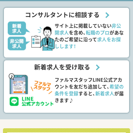
コンサルタントに相談する
サイト上に掲載していない
非公
開求人
を含め、
転職のプロ
があな
たのご希望に沿って
求人をお探
しします！
新着求人を受け取る
ファルマスタッフLINE公式アカ
ウントを友だち追加して、
希望の
条件を登録
すると、
新着求人
が届
きます♪