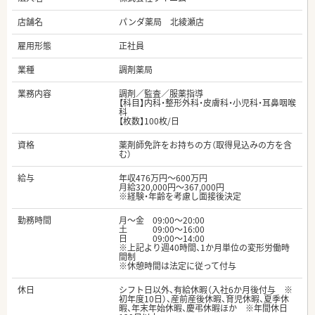
店舗名
パンダ薬局 北綾瀬店
雇用形態
正社員
業種
調剤薬局
業務内容
調剤／監査／服薬指導
【科目】内科・整形外科・皮膚科・小児科・耳鼻咽喉
科
【枚数】100枚/日
資格
薬剤師免許をお持ちの方（取得見込みの方を含
む）
給与
年収476万円～600万円
月給320,000円～367,000円
※経験・年齢を考慮し面接後決定
勤務時間
月～金 09:00～20:00
土 09:00～16:00
日 09:00～14:00
※上記より週40時間、1か月単位の変形労働時
間制
※休憩時間は法定に従って付与
休日
シフト日以外、有給休暇（入社6か月後付与 ※
初年度10日）、産前産後休暇、育児休暇、夏季休
暇、年末年始休暇、慶弔休暇ほか ※年間休日