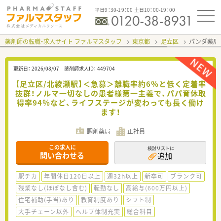
平日9：30-19：00 土日10：00-19：00
薬剤師の転職・求人サイト ファルマスタッフ
東京都
足立区
パンダ薬局
更新日：
2026/08/07
薬剤師求人ID：
449704
【足立区/北綾瀬駅】＜急募＞離職率約6％と低く定着率
抜群！ノルマ一切なしの患者様第一主義で、パパ育休取
得率94％など、ライフステージが変わっても長く働け
ます！
調剤薬局
正社員
この求人に
検討リストに
問い合わせる
追加
駅チカ
年間休日120日以上
週32h以上
新卒可
ブランク可
残業なし(ほぼなし含む)
転勤なし
高給与(600万円以上)
住宅補助(手当)あり
教育制度あり
シフト制
大手チェーン以外
ヘルプ体制充実
総合科目