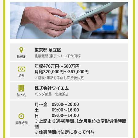
東京都 足立区
北綾瀬駅 (東京メトロ千代田線)
勤務地
年収476万円～600万円
月給320,000円～367,000円
給与
※経験・年齢を考慮し面接後決定
株式会社ワイエム
パンダ薬局 北綾瀬店
法人名
月～金 09:00～20:00
土 09:00～16:00
日 09:00～14:00
※上記より週40時間、1か月単位の変形労働時間
勤務時間
制
※休憩時間は法定に従って付与