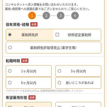
コンサルタントへ求人情報をお問い合わせいただけます。
薬局・病院等への直接応募ではございませんので、ご安心ください。
1
2
3
4
保有資格・経験
必須
薬剤師免許
研修認定薬剤師
薬剤師免許取得見込（薬学生等）
転職時期
必須
1ヶ月以内
3ヶ月以内
6ヶ月以内
良いところがあれば
※ダブルワークをお考えの方は、就業開始時期の目安を選択してください
希望雇用形態
必須