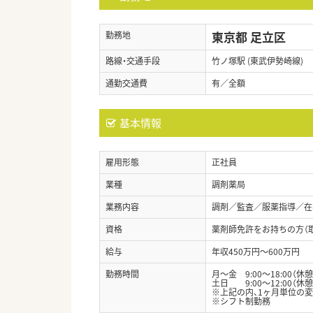
東京都 足立区
勤務地
路線・交通手段
竹ノ塚駅 (東武伊勢崎線)
通勤交通費
有／全額
基本情報
雇用形態
正社員
業種
調剤薬局
業務内容
調剤／監査／服薬指導／在
資格
薬剤師免許をお持ちの方（
給与
年収450万円～600万円
勤務時間
月～金 9:00～18:00（休憩
土日 9:00～12:00（休
※上記の内、1ヶ月単位の
※シフト制勤務