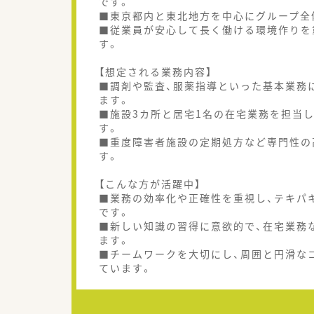
です。
■東京都内と東北地方を中心にグループ全体
■従業員が安心して長く働ける環境作りを
す。
【想定される業務内容】
■調剤や監査、服薬指導といった基本業務
ます。
■施設3カ所と居宅1名の在宅業務を担当
す。
■重度障害者施設の定期処方など専門性の
す。
【こんな方が活躍中】
■業務の効率化や正確性を重視し、テキパ
です。
■新しい知識の習得に意欲的で、在宅業務
ます。
■チームワークを大切にし、周囲と円滑な
ています。