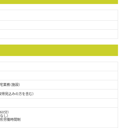
宅業務（施設）
取得見込みの方を含む）
60分）
憩なし）
変形労働時間制