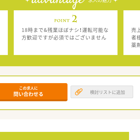
advantage
求人の魅力
18時まで&残業ほぼナシ！運転可能な
売
方歓迎ですが必須ではございません
者
薬
この求人に
検討リストに追加
問い合わせる