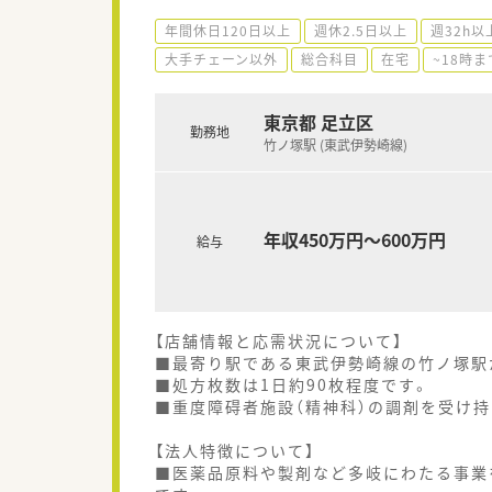
年間休日120日以上
週休2.5日以上
週32h以
大手チェーン以外
総合科目
在宅
~18時
東京都 足立区
勤務地
竹ノ塚駅 (東武伊勢崎線)
年収450万円～600万円
給与
【店舗情報と応需状況について】
■最寄り駅である東武伊勢崎線の竹ノ塚駅
■処方枚数は1日約90枚程度です。
■重度障碍者施設（精神科）の調剤を受け持
【法人特徴について】
■医薬品原料や製剤など多岐にわたる事業