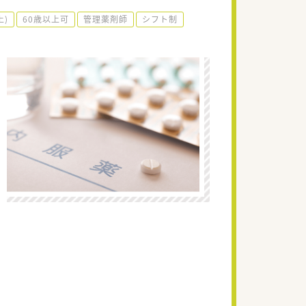
上)
60歳以上可
管理薬剤師
シフト制