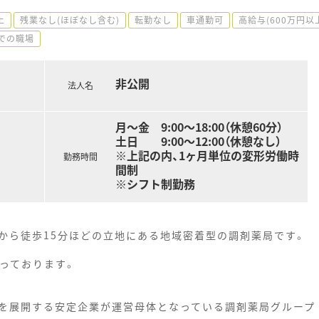
上
残業なし(ほぼなし含む)
転勤なし
車通勤可
高給与(600万円以
までの職場
非公開
法人名
月～金 9:00～18:00（休憩60分）
土日 9:00～12:00（休憩なし）
※上記の内、1ヶ月単位の変形労働時
勤務時間
間制
※シフト制勤務
から徒歩15分ほどの立地にある地域密着型の調剤薬局です。
っております。
を展開する安定企業が運営母体となっている調剤薬局グループ