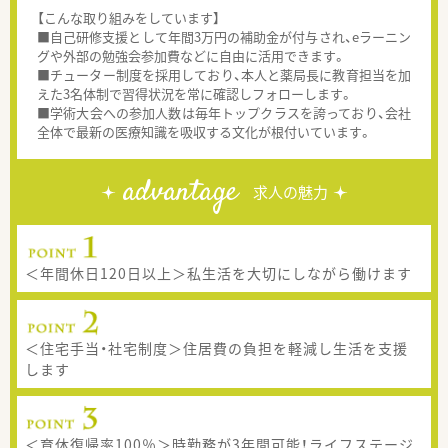
【こんな取り組みをしています】
■自己研修支援として年間3万円の補助金が付与され、eラーニン
グや外部の勉強会参加費などに自由に活用できます。
■チューター制度を採用しており、本人と薬局長に教育担当を加
えた3名体制で習得状況を常に確認しフォローします。
■学術大会への参加人数は毎年トップクラスを誇っており、会社
全体で最新の医療知識を吸収する文化が根付いています。
advantage
求人の魅力
＜年間休日120日以上＞私生活を大切にしながら働けます
＜住宅手当・社宅制度＞住居費の負担を軽減し生活を支援
します
＜育休復帰率100％＞時勤務が3年間可能！ライフステージ