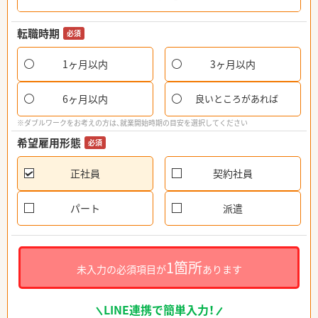
転職時期
必須
1ヶ月以内
3ヶ月以内
6ヶ月以内
良いところがあれば
※ダブルワークをお考えの方は、就業開始時期の目安を選択してください
希望雇用形態
必須
正社員
契約社員
パート
派遣
1箇所
未入力の必須項目が
あります
LINE連携で簡単入力！