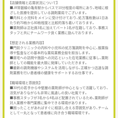
【店舗情報と応需状況について】
■JR常磐線の亀有駅からバスで10分程度の場所にあり、地域に根
ざした医療を提供している調剤薬局でございます。
■内科と小児科をメインに受け付けており、処方箋枚数は1日あ
たり約70枚から80枚程度と比較的落ち着いております。
■薬剤師は正社員3名に加えてパート1名が在籍しており、事務ス
タッフと共にチームワーク良く業務に励んでおります。
【想定される業務内容】
■門前クリニックの内科や小児科の処方箋調剤を中心に、服薬指
導や監査などの基本的な薬局業務全般を担当します。
■居宅への訪問や施設への対応といった在宅業務に従事し、薬剤
師としての職能を最大限に発揮していただきます。
■最新の調剤機器やシステムを活用しながら、正確かつ迅速な調
剤業務を行い患者様の健康をサポートするお仕事です。
【職場環境と雰囲気】
■30代の若手から中堅層の薬剤師が中心となって活躍しており、
活気がありながらも非常に風通しの良い社風です。
■事務スタッフが3名から4名ほど配置されているため、薬剤師が
対人業務や専門業務に集中できる環境があります。
■困ったことがあればすぐに相談し合える雰囲気があり、チーム
として一丸となって患者様に向き合う職場環境です。