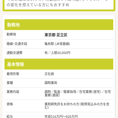
の変化を控えている方にもおすすめ
勤務地
勤務地
東京都 足立区
路線・交通手段
亀有駅 (JR常磐線)
通勤交通費
有／上限30,000円
基本情報
雇用形態
正社員
業種
調剤薬局
業務内容
調剤／監査／服薬指導／在宅業務（居宅）／在宅
業務（施設）
資格
薬剤師免許をお持ちの方（取得見込みの方を含
む）
給与
年収516万円～826万円