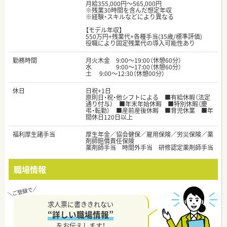
月給355,000円～565,000円
※残業30時間を含んだ想定年収
※経験・スキルなどにより異なる
【モデル年収】
550万円+残業代+各種手当(35歳/標準評価)
役職により固定残業代の導入可能性あり
勤務時間
月火木金 9:00～19:00（休憩60分）
水 9:00～17:00（休憩60分）
土 9:00～12:30（休憩00分）
休日
日祝+1日
原則日・祝・他シフトによる ■有給休暇（法定
通り付与） ■年末年始休暇 ■特別休暇（慶
弔・転勤） ■産前産後休暇 ■育児休業 ■年
間休日120日以上
福利厚生諸手当
厚生年金／協会健保／雇用保険／労災保険／薬
剤師賠償責任保険
薬剤師手当 時間外手当 研修認定薬剤師手当
職場情報
求人票に書ききれない
“詳しい職場情報”
をお伝えします！