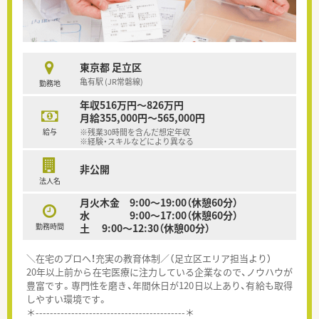
東京都 足立区
亀有駅 (JR常磐線)
勤務地
年収516万円～826万円
月給355,000円～565,000円
給与
※残業30時間を含んだ想定年収
※経験・スキルなどにより異なる
非公開
法人名
月火木金 9:00～19:00（休憩60分）
水 9:00～17:00（休憩60分）
勤務時間
土 9:00～12:30（休憩00分）
＼在宅のプロへ！充実の教育体制／（足立区エリア担当より）
20年以上前から在宅医療に注力している企業なので、ノウハウが
豊富です。専門性を磨き、年間休日が120日以上あり、有給も取得
しやすい環境です。
＊------------------------------------------＊