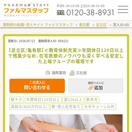
平日9：30-19：00 土日10：00-19：00
薬剤師の転職・求人サイト ファルマスタッフ
東京都
足立区
求人ID：65
更新日：
2026/07/21
薬剤師求人ID：
659221
【足立区/亀有駅】≪教育体制充実≫年間休日120日以上
で残業少なめ、在宅医療のノウハウも深く学べる安定し
た上場グループの環境です
調剤薬局
正社員
この求人に
検討リストに
問い合わせる
追加
駅チカ
年間休日120日以上
週32h以上
新卒可
高給与(600万円以上)
寮・借上社宅あり
大手チェーン以外