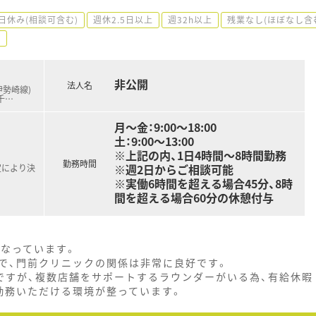
日休み(相談可含む)
週休2.5日以上
週32h以上
残業なし(ほぼなし含
場
非公開
法人名
伊勢崎線)
千
…
月～金：9:00～18:00
土：9:00～13:00
※上記の内、1日4時間～8時間勤務
勤務時間
※週2日からご相談可能
定により決
※実働6時間を超える場合45分、8時
間を超える場合60分の休憩付与
行なっています。
で、門前クリニックの関係は非常に良好です。
ですが、複数店舗をサポートするラウンダーがいる為、有給休暇
勤務いただける環境が整っています。