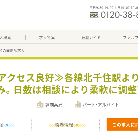
平日9：30-19：00 土日10：00-19：
人検索
求人特集
転職ガイド
ファル
949の薬剤師求人
≪アクセス良好≫各線北千住駅より
み。日数は相談により柔軟に調整
調剤薬局
パート・アルバイト
報
職場情報
この求人に