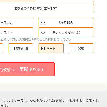
希
薬剤師免許取得見込（薬学生等）
1ヶ月以内
3ヶ月以内
パ
6ヶ月以内
良いところがあれば
希
をお考えの方は、就業開始時期の目安を選択してください
契約社員
パート
派遣
就
1箇所
必須項目が
あります
就業
ディカルリソースは、お客様の個人情報を適切に管理する事業者とし
ます。