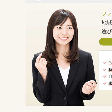
フ
地域
選び