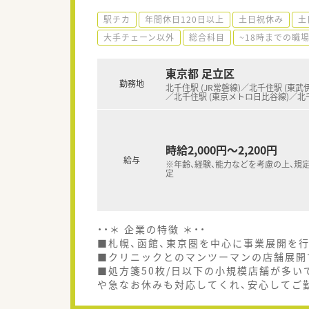
駅チカ
年間休日120日以上
土日祝休み
土
大手チェーン以外
総合科目
~18時までの職
東京都 足立区
勤務地
北千住駅 (JR常磐線)／北千住駅 (東武
／北千住駅 (東京メトロ日比谷線)／北
時給2,000円～2,200円
給与
※年齢、経験、能力などを考慮の上、規
定
・・＊ 企業の特徴 ＊・・
■札幌、函館、東京圏を中心に事業展開を
■クリニックとのマンツーマンの店舗展開
■処方箋50枚/日以下の小規模店舗が多い
や急なお休みも対応してくれ、安心してご