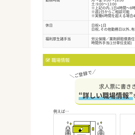
土：9:00～13:00
※上記の内、1日4時間～8
※週2日からご相談可能
※実働6時間を超える場合4
休日
日祝+1日
日祝、その他勤務日以外、有
福利厚生諸手当
労災保険／薬剤師賠償責任
時間外手当(1分単位支給)
職場情報
求人票に書き
“詳しい職場情報”