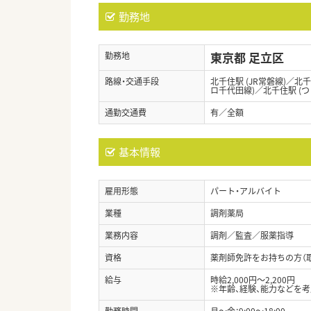
勤務地
東京都 足立区
勤務地
路線・交通手段
北千住駅 (JR常磐線)／北
ロ千代田線)／北千住駅 (
通勤交通費
有／全額
基本情報
雇用形態
パート・アルバイト
業種
調剤薬局
業務内容
調剤／監査／服薬指導
資格
薬剤師免許をお持ちの方（
給与
時給2,000円～2,200円
※年齢、経験、能力などを
勤務時間
月～金：9:00～18:00