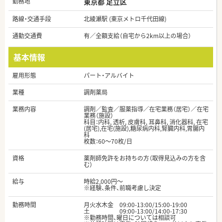
勤務地
東京都 足立区
路線・交通手段
北綾瀬駅 (東京メトロ千代田線)
通勤交通費
有／全額支給（自宅から2km以上の場合）
基本情報
雇用形態
パート・アルバイト
業種
調剤薬局
業務内容
調剤／監査／服薬指導／在宅業務（居宅）／在宅
業務（施設）
科目：内科, 透析, 皮膚科, 耳鼻科, 消化器科, 在宅
(居宅),在宅(施設),糖尿病内科,腎臓内科,胃腸内
科
枚数：60～70枚/日
資格
薬剤師免許をお持ちの方（取得見込みの方を含
む）
給与
時給2,000円～
※経験、条件、前職考慮し決定
勤務時間
月火水木金 09:00-13:00/15:00-19:00
土 09:00-13:00/14:00-17:30
※勤務時間、曜日については相談可