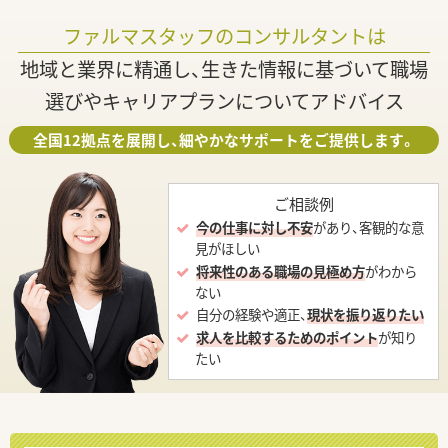
ファルマスタッフのコンサルタントは
地域と業界に精通し、生きた情報に基づいて職場
選びやキャリアプランについてアドバイス
全国12拠点を展開し、細やかなサポートをご提供します。
ご相談例
今の仕事に対し不安
があり、客観的な意
見がほしい
将来性のある職場の見極め方
がわから
ない
自分の経験や適正、
現状を振り返りたい
求人を比較するためのポイント
が知り
たい