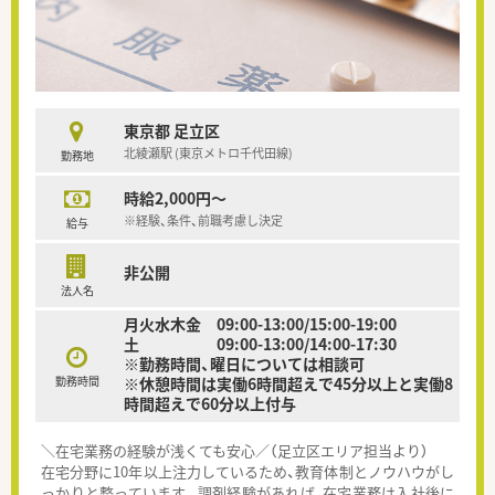
東京都 足立区
北綾瀬駅 (東京メトロ千代田線)
勤務地
時給2,000円～
※経験、条件、前職考慮し決定
給与
非公開
法人名
月火水木金 09:00-13:00/15:00-19:00
土 09:00-13:00/14:00-17:30
※勤務時間、曜日については相談可
勤務時間
※休憩時間は実働6時間超えで45分以上と実働8
時間超えで60分以上付与
＼在宅業務の経験が浅くても安心／（足立区エリア担当より）
在宅分野に10年以上注力しているため、教育体制とノウハウがし
っかりと整っています。調剤経験があれば、在宅業務は入社後に