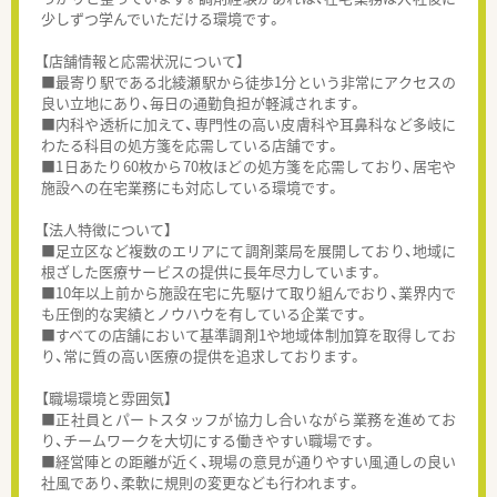
少しずつ学んでいただける環境です。
【店舗情報と応需状況について】
■最寄り駅である北綾瀬駅から徒歩1分という非常にアクセスの
良い立地にあり、毎日の通勤負担が軽減されます。
■内科や透析に加えて、専門性の高い皮膚科や耳鼻科など多岐に
わたる科目の処方箋を応需している店舗です。
■1日あたり60枚から70枚ほどの処方箋を応需しており、居宅や
施設への在宅業務にも対応している環境です。
【法人特徴について】
■足立区など複数のエリアにて調剤薬局を展開しており、地域に
根ざした医療サービスの提供に長年尽力しています。
■10年以上前から施設在宅に先駆けて取り組んでおり、業界内で
も圧倒的な実績とノウハウを有している企業です。
■すべての店舗において基準調剤1や地域体制加算を取得してお
り、常に質の高い医療の提供を追求しております。
【職場環境と雰囲気】
■正社員とパートスタッフが協力し合いながら業務を進めてお
り、チームワークを大切にする働きやすい職場です。
■経営陣との距離が近く、現場の意見が通りやすい風通しの良い
社風であり、柔軟に規則の変更なども行われます。