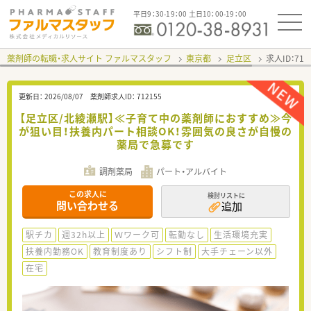
平日9：30-19：00 土日10：00-19：00
薬剤師の転職・求人サイト ファルマスタッフ
東京都
足立区
求人ID：71
更新日：
2026/08/07
薬剤師求人ID：
712155
【足立区/北綾瀬駅】≪子育て中の薬剤師におすすめ≫今
が狙い目！扶養内パート相談OK！雰囲気の良さが自慢の
薬局で急募です
調剤薬局
パート・アルバイト
この求人に
検討リストに
問い合わせる
追加
駅チカ
週32h以上
Ｗワーク可
転勤なし
生活環境充実
扶養内勤務OK
教育制度あり
シフト制
大手チェーン以外
在宅