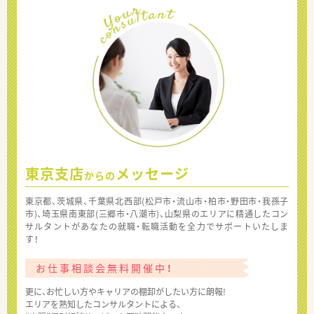
東京支店
メッセージ
からの
東京都、茨城県、千葉県北西部(松戸市・流山市・柏市・野田市・我孫子
市)、埼玉県南東部(三郷市・八潮市)、山梨県のエリアに精通したコン
サルタントがあなたの就職・転職活動を全力でサポートいたしま
す！
お仕事相談会無料開催中！
更に、お忙しい方やキャリアの棚卸がしたい方に朗報!
エリアを熟知したコンサルタントによる、