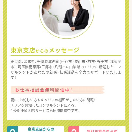
東京支店
メッセージ
からの
東京都、茨城県、千葉県北西部(松戸市・流山市・柏市・野田市・我孫子
市)、埼玉県南東部(三郷市・八潮市)、山梨県のエリアに精通したコン
サルタントがあなたの就職・転職活動を全力でサポートいたしま
す！
お仕事相談会無料開催中！
更に、お忙しい方やキャリアの棚卸がしたい方に朗報!
エリアを熟知したコンサルタントによる、
“出張”個別相談サービスも同時開催中です。
東京支店からの
無料相談会を予約