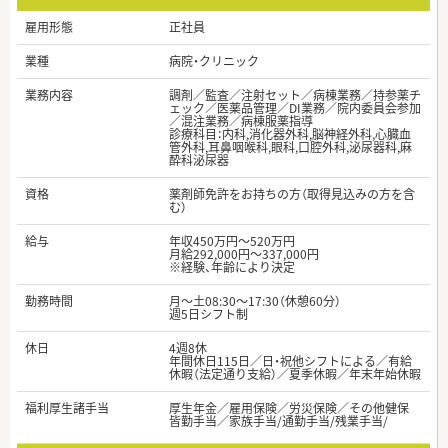
雇用形態
正社員
業種
病院・クリニック
業務内容
調剤／監査／注射セット／病棟業務／持参薬チ
ェック／医薬品管理／DI業務／院内委員会参加
／混注業務／病棟服薬指導
診療科目：内科,消化器外科,脳神経外科,心臓血
管外科,耳鼻咽喉科,眼科,口腔外科,泌尿器科,麻
酔科泌尿器
資格
薬剤師免許をお持ちの方（取得見込みの方を含
む）
給与
年収450万円～520万円
月給292,000円～337,000円
※経験、年齢により決定
勤務時間
月～土08:30～17:30（休憩60分）
週5日シフト制
休日
4週8休
年間休日115日／日・祝他シフトによる／有給
休暇（法定通り支給）／夏季休暇／年末年始休暇
福利厚生諸手当
厚生年金／雇用保険／労災保険／その他健保
皆勤手当／家族手当/通勤手当/残業手当/