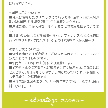
に行っています。
≪業務内容について≫
■外来は隣接したクリニックにて行うため、業務内容は入院調
剤、病棟業務、注射調剤（混注）が主業務となります。
■病棟業務は今後人員を手厚くすることで充実を図っていきま
す。
■月1回の委員会など多職種連携・カンファレンスなど積極的に
行っております。専門薬剤師、認定薬剤師資格の取得支援あり
≪働く環境について≫
■急性期病院ですが夜勤はございませんのでワークライフバラ
ンスがとりやすい勤務です。
■年間休日も115日以上（年により変動）です。
■業務効率化や業務改善など積極的に行う環境で、結果残業はほ
とんど無く、お休みもとりやすい環境となっています。（有給休暇
も半日単位で取得可能です）
■保育施設・託児所あり。6ヶ月～就学前まで利用可能です（保育
料 : 1,500円/日）
advantage
求人の魅力