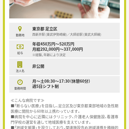
東京都 足立区
西新井駅 (東武伊勢崎線)／大師前駅 (東武大師線)
勤務地
年収450万円～520万円
月給292,000円～337,000円
給与
※経験、年齢により決定
非公開
法人名
月～土08:30～17:30（休憩60分）
週5日シフト制
勤務時間
≪こんな病院です≫
■「断らない医療」を目指し、足立区及び東京都東部地域の急性期
医療に開院から60年以上携わっています。
■病院を中心に近隣にはクリニック、介護老人保健施設、看護専
門学校の運営を通して地域医療を支えています。
■「地域支援課」を設立しており、関連施設含め地域連携を積極的