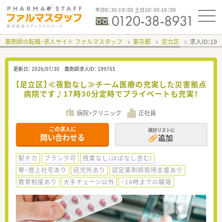
平日9：30-19：00 土日10：00-19：00
薬剤師の転職・求人サイト ファルマスタッフ
東京都
足立区
求人ID：19
更新日：
2026/07/30
薬剤師求人ID：
199765
【足立区】≪夜勤なし≫チーム医療の充実した災害拠点
病院です♪17時30分定時でプライべートも充実！
病院・クリニック
正社員
この求人に
検討リストに
問い合わせる
追加
駅チカ
ブランク可
残業なし(ほぼなし含む)
寮・借上社宅あり
託児所あり
認定薬剤師取得支援あり
教育制度あり
大手チェーン以外
~18時までの職場