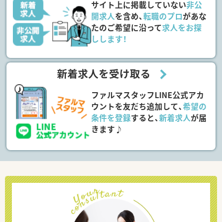
サイト上に掲載していない
非公
開求人
を含め、
転職のプロ
があな
たのご希望に沿って
求人をお探
しします！
新着求人を受け取る
ファルマスタッフLINE公式アカ
ウントを友だち追加して、
希望の
条件を登録
すると、
新着求人
が届
きます♪