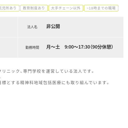
託児所あり
教育制度あり
大手チェーン以外
~18時までの職場
非公開
法人名
月～土 9:00～17:30（90分休憩）
勤務時間
クリニック、専門学校を運営している法人です。
。
目標とする精神科地域包括医療にも取り組んでいます。