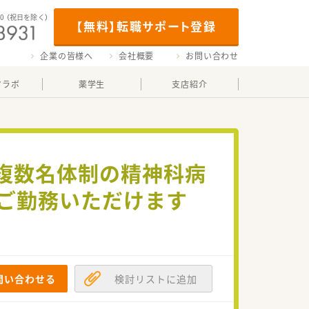
00
（祝日を除く）
【無料】転職サポート登録
企業の皆様へ
会社概要
お問い合わせ
マラボ
薬学生
支店紹介
師複数名体制の精神科病
くご勤務いただけます
問い合わせる
検討リストに追加