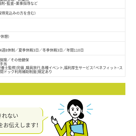
調剤・監査・薬事指導など
取得見込みの方を含む）
分休憩）
4週8休制／夏季休暇3日／冬季休暇3日／年間110日
保険／その他健保
手当
栄養士監修)完備 ,職員旅行,各種イベント,福利厚生サービス「ベネフィット・ス
人間ドック利用補助制度(規定あり
きれない
をお伝えします！