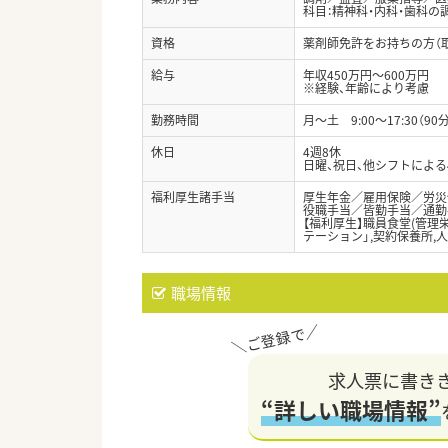
科目：精神科・内科・歯科の
資格
薬剤師免許をお持ちの方（
給与
年収450万円～600万円
※経験、年齢により考慮
勤務時間
月～土 9:00～17:30（90
休日
4週8休
日曜、祝日、他シフトによる
福利厚生諸手当
厚生年金／雇用保険／労災
役職手当／皆勤手当／通勤
【福利厚生】職員食堂(管理
テーション」,契約保養所,
職場情報
求人票に書き
“詳しい職場情報”