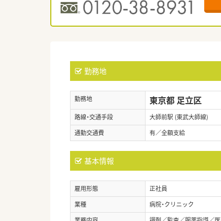
勤務地
東京都 足立区
勤務地
路線・交通手段
大師前駅 (東武大師線)
通勤交通費
有／全額支給
基本情報
雇用形態
正社員
業種
病院・クリニック
業務内容
調剤／監査／服薬指導／医