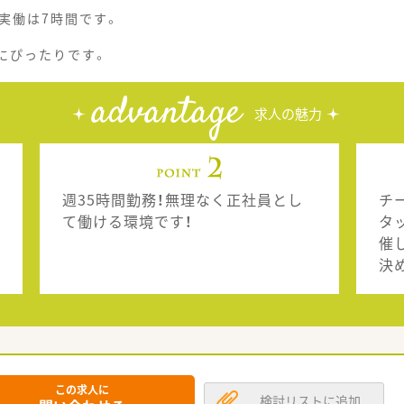
実働は7時間です。
方にぴったりです。
advantage
求人の魅力
週35時間勤務！無理なく正社員とし
チ
て働ける環境です！
タ
催
決
この求人に
検討リストに追加