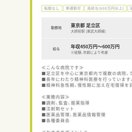
転勤なし
車通勤可
高給与(600万円以上)
東京都 足立区
勤務地
大師前駅 (東武大師線)
年収450万円～600万円
給与
※経験、年齢により考慮
≪こんな病院です≫
■足立区を中心に東京都内で複数の病院、
■長年にわたり精神科医療を行っています
■精神科急性期、慢性期に加え在宅復帰を
≪業務内容≫
■調剤、監査、服薬指導
■注射剤セット
■医薬品管理、医薬品情報管理
■各種委員会