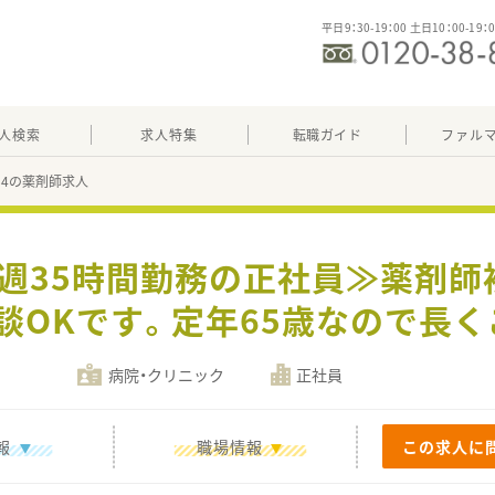
平日9：30-19：00 土日10：00-19：
人検索
求人特集
転職ガイド
ファル
884の薬剤師求人
≪週35時間勤務の正社員≫薬剤
談OKです。定年65歳なので長
病院・クリニック
正社員
報
職場情報
この求人に