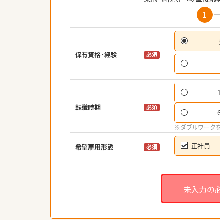
1
保有資格・経験
必須
転職時期
必須
※ダブルワーク
正社員
希望雇用形態
必須
未入力の