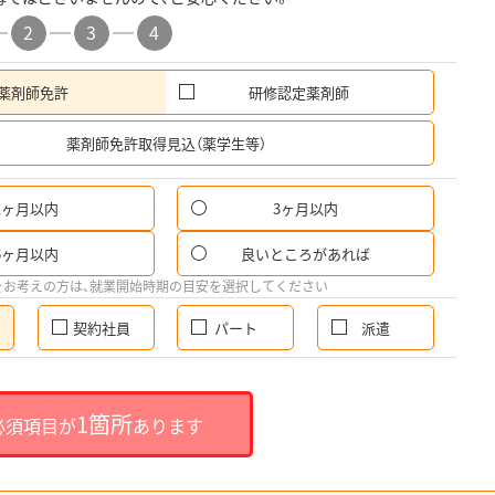
2
3
4
薬剤師免許
研修認定薬剤師
希
薬剤師免許取得見込（薬学生等）
1ヶ月以内
3ヶ月以内
6ヶ月以内
良いところがあれば
をお考えの方は、就業開始時期の目安を選択してください
契約社員
パート
派遣
1箇所
必須項目が
あります