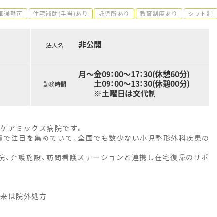
車通勤可
住宅補助(手当)あり
託児所あり
教育制度あり
シフト制
非公開
法人名
)
月～金09：00～17：30(休憩60分)
土09：00～13：30(休憩00分)
勤務時間
※土曜日は交代制
つケアミックス病院です。
績で注目を集めていて、全国でも数少ない小児整形外科疾患の
。
院、介護施設、訪問看護ステーションと連携し在宅復帰のサポ
外来は院外処方