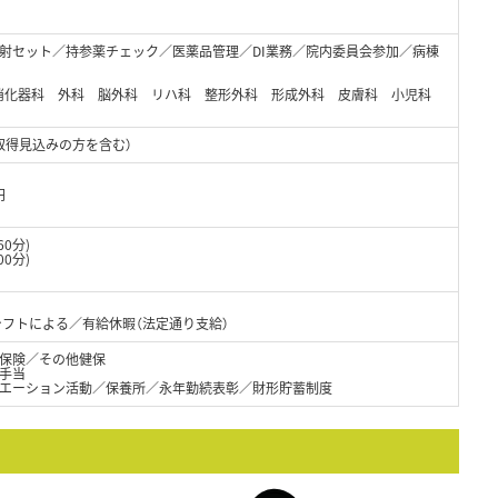
射セット／持参薬チェック／医薬品管理／DI業務／院内委員会参加／病棟
 消化器科 外科 脳外科 リハ科 整形外科 形成外科 皮膚科 小児科
取得見込みの方を含む）
円
60分)
0分)
シフトによる／有給休暇（法定通り支給）
保険／その他健保
手当
リエーション活動／保養所／永年勤続表彰／財形貯蓄制度