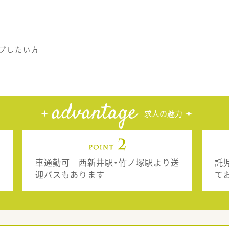
プしたい方
advantage
求人の魅力
車通勤可 西新井駅・竹ノ塚駅より送
託
迎バスもあります
て