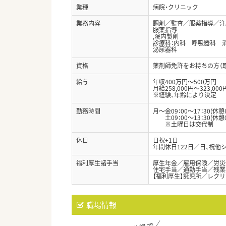
業種
病院・クリニック
業務内容
調剤／監査／服薬指導／注
服薬指導
,院内製剤
診療科：内科 呼吸器科
泌尿器科
資格
薬剤師免許をお持ちの方（
給与
年収400万円～500万円
月給258,000円～323,000
※経験、年齢により決定
勤務時間
月～金09：00～17：30(休憩
土09：00～13：30(休憩0
※土曜日は交代制
休日
日祝+1日
年間休日122日／日、祝他
福利厚生諸手当
厚生年金／雇用保険／労災
住宅手当／通勤手当／残業
【福利厚生】託児所／レク
職場情報