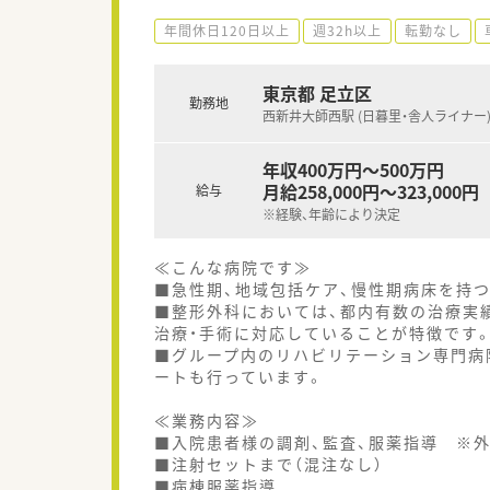
年間休日120日以上
週32h以上
転勤なし
東京都 足立区
勤務地
西新井大師西駅 (日暮里・舎人ライナー
年収400万円～500万円
月給258,000円～323,000円
給与
※経験、年齢により決定
≪こんな病院です≫
■急性期、地域包括ケア、慢性期病床を持
■整形外科においては、都内有数の治療実
治療・手術に対応していることが特徴です
■グループ内のリハビリテーション専門病
ートも行っています。
≪業務内容≫
■入院患者様の調剤、監査、服薬指導 ※
■注射セットまで（混注なし）
■病棟服薬指導