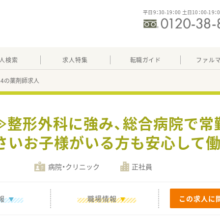
平日9：30-19：00 土日10：00-19：
人検索
求人特集
転職ガイド
ファル
254の薬剤師求人
し≫整形外科に強み、総合病院で常
さいお子様がいる方も安心して
病院・クリニック
正社員
報
職場情報
この求人に