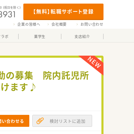
00
（祝日を除く）
【無料】転職サポート登録
企業の皆様へ
会社概要
お問い合わせ
マラボ
薬学生
支店紹介
勤の募集 院内託児所
働けます♪
問い合わせる
検討リストに追加