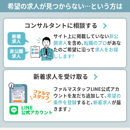
希望の求人が見つからない…という方は
コンサルタントに相談する
サイト上に掲載していない
非公
開求人
を含め、
転職のプロ
があな
たのご希望に沿って
求人をお探
しします！
新着求人を受け取る
ファルマスタッフLINE公式アカ
ウントを友だち追加して、
希望の
条件を登録
すると、
新着求人
が届
きます♪