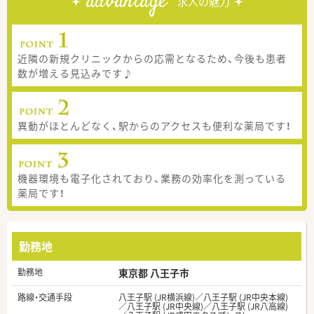
advantage
求人の魅力
近隣の新規クリニックからの応需となるため、今後も患者
数が増える見込みです♪
異動がほとんどなく、駅からのアクセスも便利な薬局です！
機器環境も電子化されており、業務の効率化を測っている
薬局です！
勤務地
勤務地
東京都 八王子市
路線・交通手段
八王子駅 (JR横浜線)／八王子駅 (JR中央本線)
／八王子駅 (JR中央線)／八王子駅 (JR八高線)