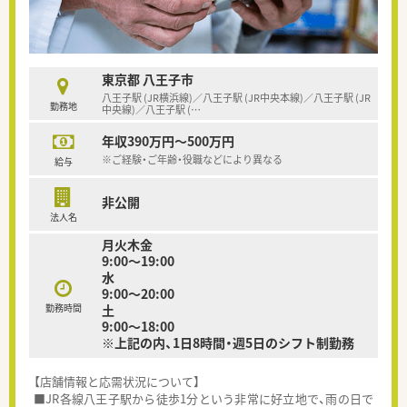
東京都 八王子市
八王子駅 (JR横浜線)／八王子駅 (JR中央本線)／八王子駅 (JR
勤務地
中央線)／八王子駅 (
…
年収390万円～500万円
※ご経験・ご年齢・役職などにより異なる
給与
非公開
法人名
月火木金
9:00～19:00
水
9:00～20:00
勤務時間
土
9:00～18:00
※上記の内、1日8時間・週5日のシフト制勤務
【店舗情報と応需状況について】
■JR各線八王子駅から徒歩1分という非常に好立地で、雨の日で