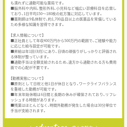
も濡れずに通勤可能な薬局です。
■脳外科や内科、整形外科、小児科など幅広い診療科目を応需し
ており、1日平均150〜180枚の処方箋に対応しています。
■薬剤師は9名体制で、約1,700品目以上の医薬品を常備している
ため多様な知識を習得できます。
【求人情報について】
■正社員として年収400万円から500万円の範囲で、ご経験や能力
に応じた給与設定が可能です。
■昇給は年1回（8月）にあり、日頃の頑張りがしっかりと評価され
る体制が整っています。
■通勤手当は全額支給されるため、遠方から通勤される方も費用
面での心配が不要です。
【勤務実態について】
■原則として日祝と他1日が休日となり、ワークライフバランス
を重視した勤務が可能です。
■年末年始休暇は6日間と長期の休みが確保されており、リフレ
ッシュする時間があります。
■残業はほとんどなく、時間外勤務が発生した場合は30分単位で
手当が支給されます。