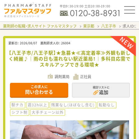
平日9：30-19：00 土日10：00-19：00
薬剤師の転職・求人サイト ファルマスタッフ
東京都
八王子市
求人ID：
更新日：
2026/08/07
薬剤師求人ID：
26004
【八王子市/八王子駅】★急募★≪高定着率≫外観も新し
く綺麗♪｜雨の日も濡れない駅近薬局！｜多科目応需で
スキルアップできる環境★
調剤薬局
正社員
この求人に
検討リストに
問い合わせる
追加
駅チカ
週32h以上
残業なし(ほぼなし含む)
転勤なし
シフト制
大手チェーン以外