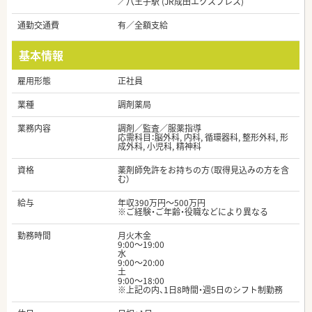
／八王子駅 (JR成田エクスプレス)
通勤交通費
有／全額支給
基本情報
雇用形態
正社員
業種
調剤薬局
業務内容
調剤／監査／服薬指導
応需科目：脳外科, 内科, 循環器科, 整形外科, 形
成外科, 小児科, 精神科
資格
薬剤師免許をお持ちの方（取得見込みの方を含
む）
給与
年収390万円～500万円
※ご経験・ご年齢・役職などにより異なる
勤務時間
月火木金
9:00～19:00
水
9:00～20:00
土
9:00～18:00
※上記の内、1日8時間・週5日のシフト制勤務