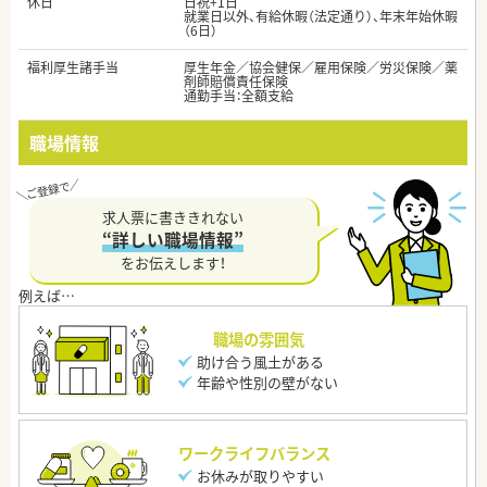
休日
日祝+1日
就業日以外、有給休暇（法定通り）、年末年始休暇
（6日）
福利厚生諸手当
厚生年金／協会健保／雇用保険／労災保険／薬
剤師賠償責任保険
通勤手当：全額支給
職場情報
求人票に書ききれない
“詳しい職場情報”
をお伝えします！
職場の雰囲気
助け合う風土がある
年齢や性別の壁がない
ワークライフバランス
お休みが取りやすい