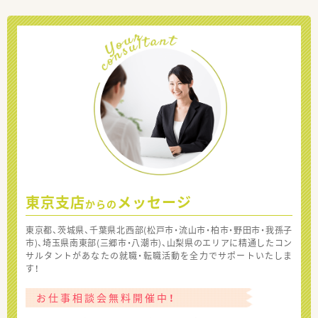
東京支店
メッセージ
からの
東京都、茨城県、千葉県北西部(松戸市・流山市・柏市・野田市・我孫子
市)、埼玉県南東部(三郷市・八潮市)、山梨県のエリアに精通したコン
サルタントがあなたの就職・転職活動を全力でサポートいたしま
す！
お仕事相談会無料開催中！