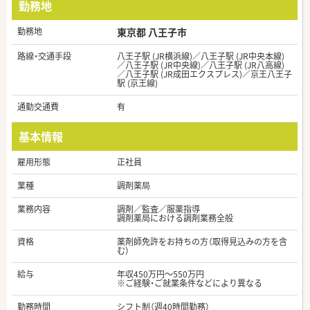
勤務地
勤務地
東京都 八王子市
路線・交通手段
八王子駅 (JR横浜線)／八王子駅 (JR中央本線)
／八王子駅 (JR中央線)／八王子駅 (JR八高線)
／八王子駅 (JR成田エクスプレス)／京王八王子
駅 (京王線)
通勤交通費
有
基本情報
雇用形態
正社員
業種
調剤薬局
業務内容
調剤／監査／服薬指導
調剤薬局における調剤業務全般
資格
薬剤師免許をお持ちの方（取得見込みの方を含
む）
給与
年収450万円～550万円
※ご経験・ご就業条件などにより異なる
勤務時間
シフト制（週40時間勤務）