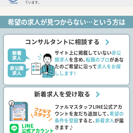
ています。
希望の求人が見つからない…という方は
コンサルタントに相談する
サイト上に掲載していない
非公
開求人
を含め、
転職のプロ
があな
たのご希望に沿って
求人をお探
しします！
新着求人を受け取る
ファルマスタッフLINE公式アカ
ウントを友だち追加して、
希望の
条件を登録
すると、
新着求人
が届
きます♪