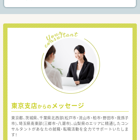
東京支店
メッセージ
からの
東京都、茨城県、千葉県北西部(松戸市・流山市・柏市・野田市・我孫子
市)、埼玉県南東部(三郷市・八潮市)、山梨県のエリアに精通したコン
サルタントがあなたの就職・転職活動を全力でサポートいたしま
す！