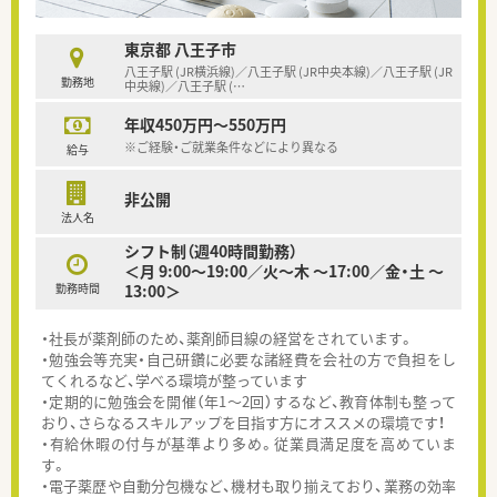
東京都 八王子市
八王子駅 (JR横浜線)／八王子駅 (JR中央本線)／八王子駅 (JR
勤務地
中央線)／八王子駅 (
…
年収450万円～550万円
※ご経験・ご就業条件などにより異なる
給与
非公開
法人名
シフト制（週40時間勤務）
＜月 9:00～19:00／火～木 ～17:00／金・土 ～
勤務時間
13:00＞
・社長が薬剤師のため、薬剤師目線の経営をされています。
・勉強会等充実・自己研鑽に必要な諸経費を会社の方で負担をし
てくれるなど、学べる環境が整っています
・定期的に勉強会を開催（年1～2回）するなど、教育体制も整って
おり、さらなるスキルアップを目指す方にオススメの環境です！
・有給休暇の付与が基準より多め。従業員満足度を高めていま
す。
・電子薬歴や自動分包機など、機材も取り揃えており、業務の効率