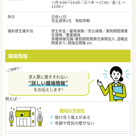
＜月 9:00～19:00／火～木 ～17:00／金・土 ～
13:00＞
休日
日祝+1日
完全週休2日 有給休暇
福利厚生諸手当
厚生年金／雇用保険／労災保険／薬剤師賠償責
任保険／薬業健保
各種保険完備・薬剤師賠償責任保険加入、退職金
制度あり、勉強会開催 etc
職場情報
求人票に書ききれない
“詳しい職場情報”
をお伝えします！
職場の雰囲気
助け合う風土がある
年齢や性別の壁がない