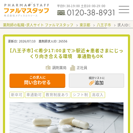
平日9：30-19：00 土日10：00-19：00
薬剤師の転職・求人サイト ファルマスタッフ
東京都
八王子市
求人ID：
更新日：
2026/07/10
薬剤師求人ID：
26556
【八王子市】≪希少17:00まで≫駅近★患者さまにじっ
くり向き合える環境 車通勤もOK
調剤薬局
正社員
この求人に
検討リストに
問い合わせる
追加
新卒可
車通勤可
教育制度あり
シフト制
高収入