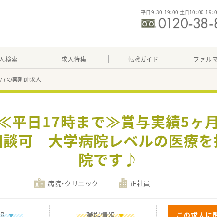
平日9：30-19：00 土日10：00-19：
人検索
求人特集
転職ガイド
ファル
5377の薬剤師求人
】≪平日17時まで≫賞与実績5ヶ
相談可 大学病院レベルの医療を
院です♪
病院・クリニック
正社員
報
職場情報
この求人に