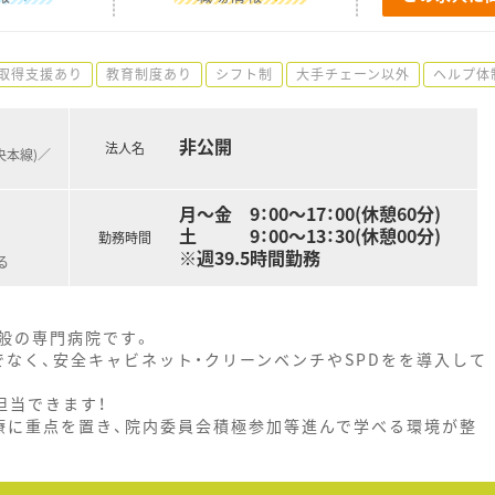
取得支援あり
教育制度あり
シフト制
大手チェーン以外
ヘルプ体
非公開
法人名
央本線)／
月～金 9：00～17：00(休憩60分)
土 9：00～13：30(休憩00分)
勤務時間
※週39.5時間勤務
る
般の専門病院です。
なく、安全キャビネット・クリーンベンチやSPDをを導入して
担当できます！
療に重点を置き、院内委員会積極参加等進んで学べる環境が整