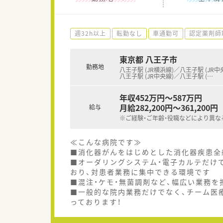
週32h以上
転勤なし
車通勤可
認定薬剤師
東京都 八王子市
勤務地
八王子駅 (JR横浜線)／八王子駅 (JR中
八王子駅 (JR中央線)／八王子駅 (
…
年収452万円～587万円
月給282,200円～361,200円
給与
※ご経験・ご年齢・役職などにより異な
≪こんな病院です≫
■消化器がんをはじめとした消化器疾患全
■オーダリングシステム・電子カルテだけで
おり、対患者業務に集中できる環境です
■混注・ケモ・無菌調剤など、幅広い業務を
■一般的な院内業務だけでなく、チーム医
っております！