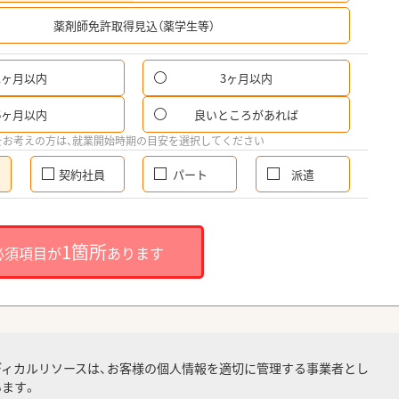
希
薬剤師免許取得見込（薬学生等）
1ヶ月以内
3ヶ月以内
6ヶ月以内
良いところがあれば
をお考えの方は、就業開始時期の目安を選択してください
契約社員
パート
派遣
1箇所
必須項目が
あります
ディカルリソースは、お客様の個人情報を適切に管理する事業者とし
ます。