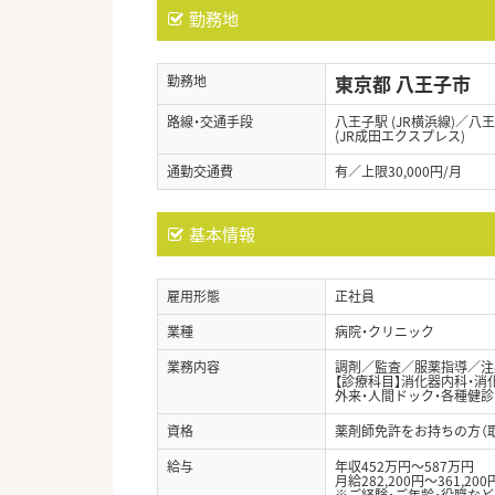
勤務地
東京都 八王子市
勤務地
路線・交通手段
八王子駅 (JR横浜線)／八王
(JR成田エクスプレス)
通勤交通費
有／上限30,000円/月
基本情報
雇用形態
正社員
業種
病院・クリニック
業務内容
調剤／監査／服薬指導／注
【診療科目】消化器内科・消
外来・人間ドック・各種健診
資格
薬剤師免許をお持ちの方（
給与
年収452万円～587万円
月給282,200円～361,200
※ご経験・ご年齢・役職な