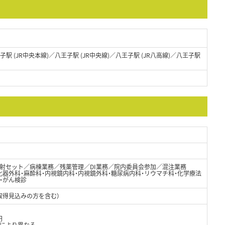
子駅 (JR中央本線)／八王子駅 (JR中央線)／八王子駅 (JR八高線)／八王子駅
射セット／病棟業務／残薬管理／DI業務／院内委員会参加／混注業務
化器外科・麻酔科・内視鏡内科・内視鏡外科・糖尿病内科・リウマチ科・化学療法
・がん検診
取得見込みの方を含む）
円
どにより異なる