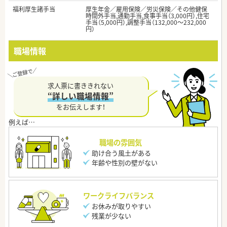
福利厚生諸手当
厚生年金／雇用保険／労災保険／その他健保
時間外手当,通勤手当,食事手当（3,000円）,住宅
手当（5,000円）,調整手当（132,000～232,000
円）
職場情報
求人票に書ききれない
“詳しい職場情報”
をお伝えします！
職場の雰囲気
助け合う風土がある
年齢や性別の壁がない
ワークライフバランス
お休みが取りやすい
残業が少ない