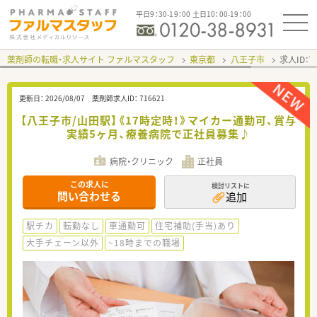
平日9：30-19：00 土日10：00-19：00
薬剤師の転職・求人サイト ファルマスタッフ
東京都
八王子市
求人ID：
更新日：
2026/08/07
薬剤師求人ID：
716621
【八王子市/山田駅】《17時定時！》マイカー通勤可、賞与
実績5ヶ月、療養病院で正社員募集♪
病院・クリニック
正社員
この求人に
検討リストに
問い合わせる
追加
駅チカ
転勤なし
車通勤可
住宅補助(手当)あり
大手チェーン以外
~18時までの職場