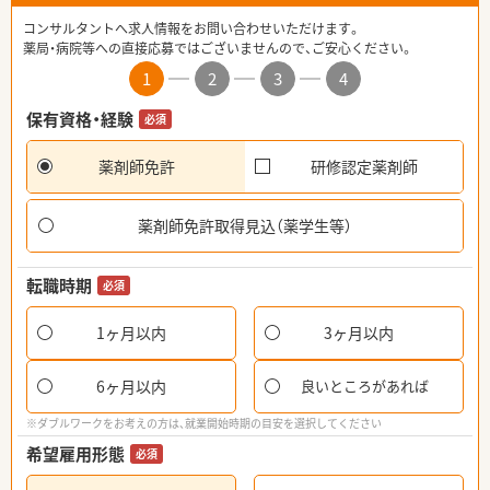
コンサルタントへ求人情報をお問い合わせいただけます。
薬局・病院等への直接応募ではございませんので、ご安心ください。
1
2
3
4
保有資格・経験
必須
薬剤師免許
研修認定薬剤師
薬剤師免許取得見込（薬学生等）
転職時期
必須
1ヶ月以内
3ヶ月以内
6ヶ月以内
良いところがあれば
※ダブルワークをお考えの方は、就業開始時期の目安を選択してください
希望雇用形態
必須