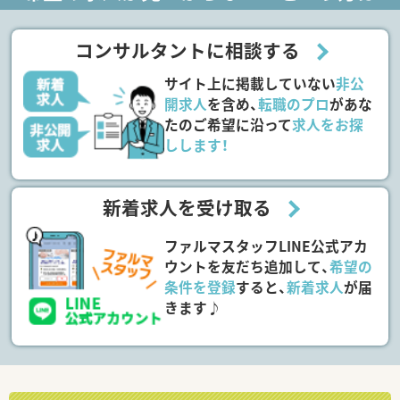
コンサルタントに相談する
サイト上に掲載していない
非公
開求人
を含め、
転職のプロ
があな
たのご希望に沿って
求人をお探
しします！
新着求人を受け取る
ファルマスタッフLINE公式アカ
ウントを友だち追加して、
希望の
条件を登録
すると、
新着求人
が届
きます♪