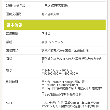
路線・交通手段
山田駅 (京王高尾線)
通勤交通費
有／全額支給
基本情報
雇用形態
正社員
業種
病院・クリニック
業務内容
調剤／監査／病棟業務／医薬品管理
資格
薬剤師免許をお持ちの方（取得見込みの方を含
む）
給与
年収440万円～560万円
月給300,000円～400,000円
勤務時間
月～金 9：00～17：00（休憩60分）
土 9：00～12：00（休憩0分）
※土曜日午後の勤務が月１回程度あり（振替休
日）
※1ヶ月単位の変形労働時間制
休日
日祝、土曜日午後,夏季休暇3日,年末年始休暇
12/30～1/3,有給休暇（法定通り）,年間休日95日