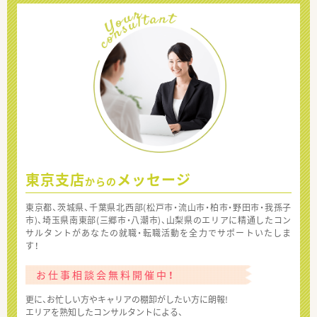
東京支店
メッセージ
からの
東京都、茨城県、千葉県北西部(松戸市・流山市・柏市・野田市・我孫子
市)、埼玉県南東部(三郷市・八潮市)、山梨県のエリアに精通したコン
サルタントがあなたの就職・転職活動を全力でサポートいたしま
す！
お仕事相談会無料開催中！
更に、お忙しい方やキャリアの棚卸がしたい方に朗報!
エリアを熟知したコンサルタントによる、