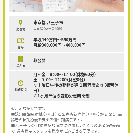
東京都 八王子市
山田駅 (京王高尾線)
勤務地
年収440万円～560万円
月給300,000円～400,000円
給与
非公開
法人名
月～金 9：00～17：00（休憩60分）
土 9：00～12：00（休憩0分）
※土曜日午後の勤務が月１回程度あり（振替休
勤務時間
日）
※1ヶ月単位の変形労働時間制
≪こんな病院です≫
■認知症治療病棟（220床）と医療療養病棟（100床）からなる、高
齢者の長期療養を支える慢性期病院です。
■八王子市の自然豊かな環境に位置し、ゆとりのある病棟設計
で、患者様もスタッフも穏やかに過ごせる空間です。