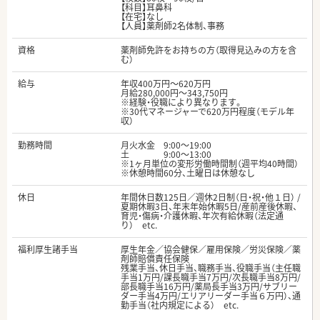
【科目】耳鼻科
【在宅】なし
【人員】薬剤師2名体制、事務
資格
薬剤師免許をお持ちの方（取得見込みの方を含
む）
給与
年収400万円～620万円
月給280,000円～343,750円
※経験・役職により異なります。
※30代マネージャーで620万円程度（モデル年
収）
勤務時間
月火水金 9:00～19:00
土 9:00～13:00
※1ヶ月単位の変形労働時間制（週平均40時間）
※休憩時間60分、土曜日は休憩なし
休日
年間休日数125日／週休2日制（日・祝・他１日） /
夏期休暇3日、年末年始休暇5日/産前産後休暇、
育児・傷病・介護休暇、年次有給休暇（法定通
り） etc.
福利厚生諸手当
厚生年金／協会健保／雇用保険／労災保険／薬
剤師賠償責任保険
残業手当、休日手当、職務手当、役職手当（主任職
手当1万円/課長職手当7万円/次長職手当8万円/
部長職手当16万円/薬局長手当3万円/サブリー
ダー手当4万円/エリアリーダー手当６万円）、通
勤手当（社内規定による） etc.