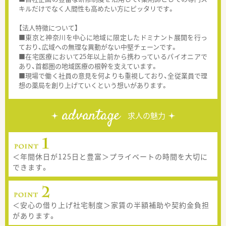
キルだけでなく人間性も高めたい方にピッタリです。
【法人特徴について】
■東京と神奈川を中心に地域に限定したドミナント展開を行っ
ており、広域への無理な異動がない中堅チェーンです。
■在宅医療において25年以上前から携わっているパイオニアで
あり、首都圏の地域医療の根幹を支えています。
■現場で働く社員の意見を何よりも重視しており、全従業員で理
想の薬局を創り上げていくという想いがあります。
advantage
求人の魅力
＜年間休日が125日と豊富＞プライベートの時間を大切に
できます。
＜安心の借り上げ社宅制度＞家賃の半額補助や契約金負担
があります。