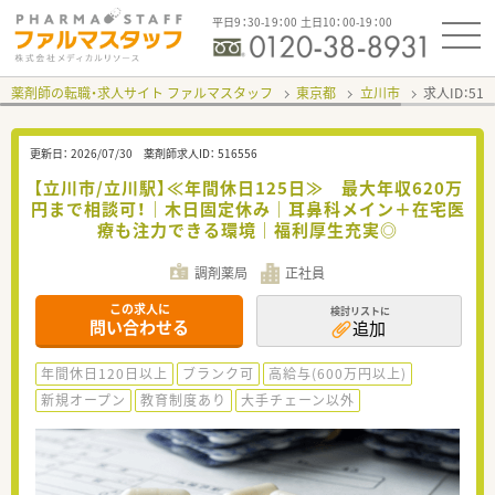
平日9：30-19：00 土日10：00-19：00
薬剤師の転職・求人サイト ファルマスタッフ
東京都
立川市
求人ID：51
更新日：
2026/07/30
薬剤師求人ID：
516556
【立川市/立川駅】≪年間休日125日≫ 最大年収620万
円まで相談可！｜木日固定休み｜耳鼻科メイン＋在宅医
療も注力できる環境｜福利厚生充実◎
調剤薬局
正社員
この求人に
検討リストに
問い合わせる
追加
年間休日120日以上
ブランク可
高給与(600万円以上)
新規オープン
教育制度あり
大手チェーン以外