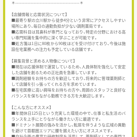
＊------------------------------------------＊
【店舗情報と応需状況について】
■最寄り駅の立川駅から徒歩4分という非常にアクセスしやすい
場所にあり、毎日の通勤負担が少ない調剤薬局です。
■応需科目は耳鼻科が専門となっており、特定の分野における高
い専門知識を集中的に深く学ぶことが可能です。
■処方箋は1日に80枚から90枚ほどを受け付けており、今後は施
設在宅業務への注力も予定している店舗です。
【募集背景と求める人物像について】
■現在は応援体制で運営しているため、人員体制を強化して安定
した店舗を創るための正社員を急募しています。
■調剤経験をお持ちの方を歓迎しており、将来的に管理薬剤師と
して店舗を引っ張ってくれる方を求めています。
■在宅医療に高い興味をお持ちの方や、周囲のスタッフと良好な
バランスを保ちながら勤務できる方を大歓迎します。
【こんな方にオススメ】
■年間休日125日という充実した環境の中で、仕事と私生活のバ
ランスを上手にとりながら働きたい方に最適です。
■ドミナント展開の強みを活かし、転居を伴うような広域の異動
を避けて首都圏エリアに腰を据えたい方にオススメです。
■自社企画の豊富な研修制度を活用して、薬剤師としての専門ス