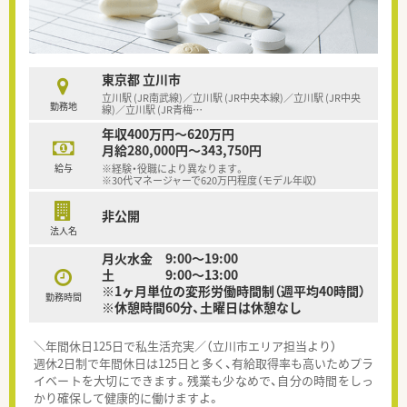
東京都 立川市
立川駅 (JR南武線)／立川駅 (JR中央本線)／立川駅 (JR中央
勤務地
線)／立川駅 (JR青梅
…
年収400万円～620万円
月給280,000円～343,750円
給与
※経験・役職により異なります。
※30代マネージャーで620万円程度（モデル年収）
非公開
法人名
月火水金 9:00～19:00
土 9:00～13:00
※1ヶ月単位の変形労働時間制（週平均40時間）
勤務時間
※休憩時間60分、土曜日は休憩なし
＼年間休日125日で私生活充実／（立川市エリア担当より）
週休2日制で年間休日は125日と多く、有給取得率も高いためプラ
イベートを大切にできます。残業も少なめで、自分の時間をしっ
かり確保して健康的に働けますよ。