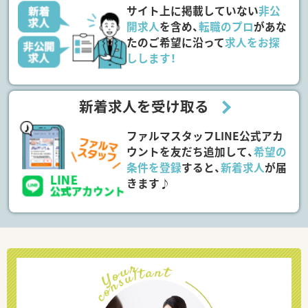
サイト上に掲載していない
非公
開求人
を含め、
転職のプロ
があな
たのご希望に沿って
求人をお探
しします！
新着求人を受け取る
ファルマスタッフLINE公式アカ
ウントを友だち追加して、
希望の
条件を登録
すると、
新着求人
が届
きます♪