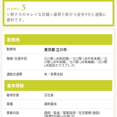
＜駅チカのキレイな店舗＞最寄り駅から徒歩4分と通勤に
便利です。
勤務地
勤務地
東京都 立川市
路線・交通手段
立川駅 (JR南武線)／立川駅 (JR中央本線)／立
川駅 (JR中央線)／立川駅 (JR青梅線)／立川駅
(JR成田エクスプレス)
通勤交通費
有／実費支給
基本情報
雇用形態
正社員
業種
調剤薬局
業務内容
調剤／監査／服薬指導／在宅業務（施設）
【枚数】80枚～90枚/日