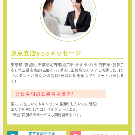
東京支店
メッセージ
からの
東京都、茨城県、千葉県北西部(松戸市・流山市・柏市・野田市・我孫子
市)、埼玉県南東部(三郷市・八潮市)、山梨県のエリアに精通したコン
サルタントがあなたの就職・転職活動を全力でサポートいたしま
す！
お仕事相談会無料開催中！
更に、お忙しい方やキャリアの棚卸がしたい方に朗報!
エリアを熟知したコンサルタントによる、
“出張”個別相談サービスも同時開催中です。
東京支店からの