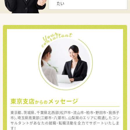
たい
東京支店
メッセージ
からの
東京都、茨城県、千葉県北西部(松戸市・流山市・柏市・野田市・我孫子
市)、埼玉県南東部(三郷市・八潮市)、山梨県のエリアに精通したコン
サルタントがあなたの就職・転職活動を全力でサポートいたしま
す！