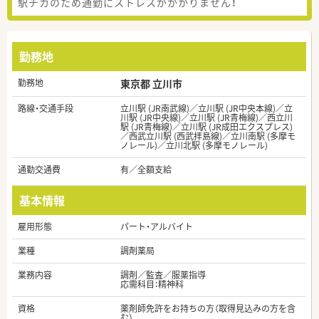
駅チカのため通勤にストレスがかかりません！
勤務地
勤務地
東京都 立川市
路線・交通手段
立川駅 (JR南武線)／立川駅 (JR中央本線)／立
川駅 (JR中央線)／立川駅 (JR青梅線)／西立川
駅 (JR青梅線)／立川駅 (JR成田エクスプレス)
／西武立川駅 (西武拝島線)／立川南駅 (多摩モ
ノレール)／立川北駅 (多摩モノレール)
通勤交通費
有／全額支給
基本情報
雇用形態
パート・アルバイト
業種
調剤薬局
業務内容
調剤／監査／服薬指導
応需科目：精神科
資格
薬剤師免許をお持ちの方（取得見込みの方を含
む）