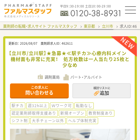
平日9：30-19：00 土日10：00-19：00
薬剤師の転職・求人サイト ファルマスタッフ
東京都
立川市
求人ID：46
更新日：
2026/08/07
薬剤師求人ID：
462611
【立川市/立川駅】★急募★≪駅チカ≫心療内科メイン
機材面も非常に充実！ 処方枚数は一人当たり25枚と
少なめ
調剤薬局
パート・アルバイト
この求人に
検討リストに
問い合わせる
追加
駅チカ
週32h以上
Ｗワーク可
転勤なし
認定薬剤師取得支援あり
新規オープン
教育制度あり
シフト制
大手チェーン以外
ヘルプ体制充実