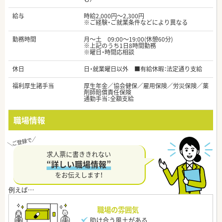
給与
時給2,000円～2,300円
※ご経験・ご就業条件などにより異なる
勤務時間
月～土 09:00～19:00(休憩60分)
※上記のうち1日8時間勤務
※曜日・時間応相談
休日
日・就業曜日以外 ■有給休暇：法定通り支給
福利厚生諸手当
厚生年金／協会健保／雇用保険／労災保険／薬
剤師賠償責任保険
通勤手当：全額支給
職場情報
求人票に書ききれない
“詳しい職場情報”
をお伝えします！
職場の雰囲気
助け合う風土がある