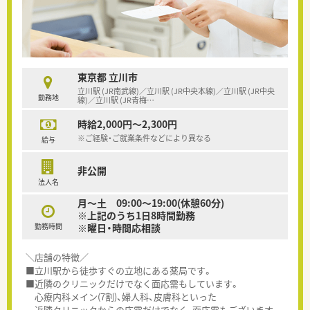
東京都 立川市
立川駅 (JR南武線)／立川駅 (JR中央本線)／立川駅 (JR中央
勤務地
線)／立川駅 (JR青梅
…
時給2,000円～2,300円
※ご経験・ご就業条件などにより異なる
給与
非公開
法人名
月～土 09:00～19:00(休憩60分)
※上記のうち1日8時間勤務
勤務時間
※曜日・時間応相談
＼店舗の特徴／
■立川駅から徒歩すぐの立地にある薬局です。
■近隣のクリニックだけでなく面応需もしています。
心療内科メイン(7割)、婦人科、皮膚科といった
近隣クリニックからの応需だけでなく、面応需もございます。