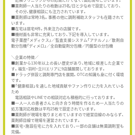
■薬剤師一人当たりの枚数は25名/日と少なめで設定しており、
その分、健康相談にも注力されています。
■薬剤師は常時3名。事務の他に調剤補助スタッフも在籍されて
います。
■在宅は居宅4件。外来注力の店舗です。
■機材面も非常に充実しており、下記を導入しています。
電子薬歴「メディクス」／監査支援システム「アテルノ」／散剤自
動分包機「ディメロ」／全自動錠剤分包機／円盤型の分包機
＼企業の特徴／
■創業から130年以上の長い歴史があり、地域に根差した企業で
す。福生・羽村・立川エリアに9店舗展開しております。
■ドラッグ併設と調剤専門店を展開。OTCの知識も身に付く環境
です。
■「健康相談」を通した地域貢献やファン作りに力を入れている
ため
電話相談やLINEでの相談対応も積極的に行っております。
■一人一人の患者さんと向き合う時間を作るため一人当たりの
処方箋対応枚数は平均25枚で設定されています。
■薬剤師が現場を取りまとめていますので経営目線のみならず、
薬剤師目線で現場を運営されています。
■居宅・施設在宅に力を入れており、一部の店舗は無菌調剤室も
完備。