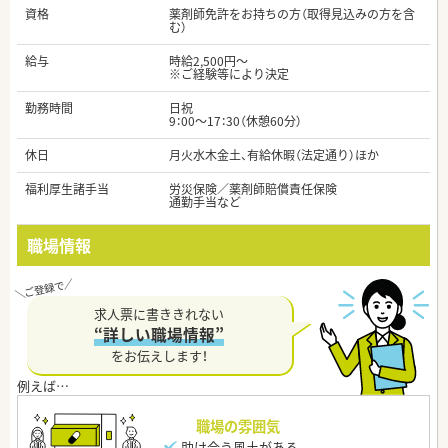
資格
薬剤師免許をお持ちの方（取得見込みの方を含
む）
給与
時給2,500円～
※ご経験等により決定
勤務時間
日祝
9：00～17：30（休憩60分）
休日
月火水木金土、有給休暇（法定通り）ほか
福利厚生諸手当
労災保険／薬剤師賠償責任保険
通勤手当など
職場情報
求人票に書ききれない
“詳しい職場情報”
をお伝えします！
職場の雰囲気
助け合う風土がある