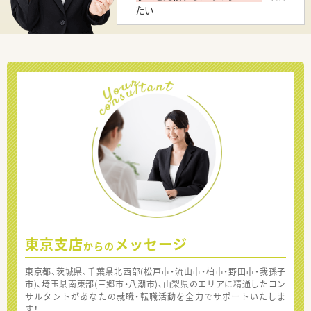
たい
東京支店
メッセージ
からの
東京都、茨城県、千葉県北西部(松戸市・流山市・柏市・野田市・我孫子
市)、埼玉県南東部(三郷市・八潮市)、山梨県のエリアに精通したコン
サルタントがあなたの就職・転職活動を全力でサポートいたしま
す！