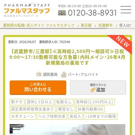
平日9：30-19：00 土日10：00-19：00
薬剤師の転職・求人サイト ファルマスタッフ
東京都
武蔵野市
求人ID：
更新日：
2026/08/07
薬剤師求人ID：
702548
【武蔵野市/三鷹駅】≪高時給2,500円～相談可≫日祝
9:00～17:30勤務可能な方急募！内科メイン・26年4月
新規開局の薬局です
調剤薬局
パート・アルバイト
この求人に
検討リストに
問い合わせる
追加
駅チカ
週休2.5日以上
転勤なし
高時給(2,500円以上)
認定薬剤師取得支援あり
積雪なし
扶養内勤務OK
大手チェーン
ヘルプ体制充実
高収入
~18時までの職場