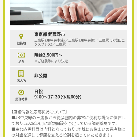
東京都 武蔵野市
三鷹駅 (JR中央本線)／三鷹駅 (JR中央線)／三鷹駅 (JR成田エ
勤務地
クスプレス)／三鷹駅
…
時給2,500円～
※ご経験等により決定
給与
非公開
法人名
日祝
9：00～17：30（休憩60分）
勤務時間
【店舗情報と応需状況について】
■JR中央線の三鷹駅から徒歩圏内の非常に便利な場所に位置し
ており、2026年4月に新規開設を予定している調剤薬局です。
■主な応需科目は内科となっており、地域にお住まいの患者様と
の対話を通じて健康を支える役割を担っていただきます。