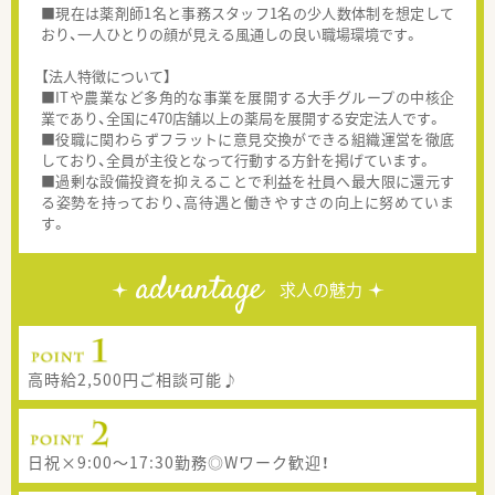
■現在は薬剤師1名と事務スタッフ1名の少人数体制を想定して
おり、一人ひとりの顔が見える風通しの良い職場環境です。
【法人特徴について】
■ITや農業など多角的な事業を展開する大手グループの中核企
業であり、全国に470店舗以上の薬局を展開する安定法人です。
■役職に関わらずフラットに意見交換ができる組織運営を徹底
しており、全員が主役となって行動する方針を掲げています。
■過剰な設備投資を抑えることで利益を社員へ最大限に還元す
る姿勢を持っており、高待遇と働きやすさの向上に努めていま
す。
advantage
求人の魅力
高時給2,500円ご相談可能♪
日祝×9:00～17:30勤務◎Wワーク歓迎！