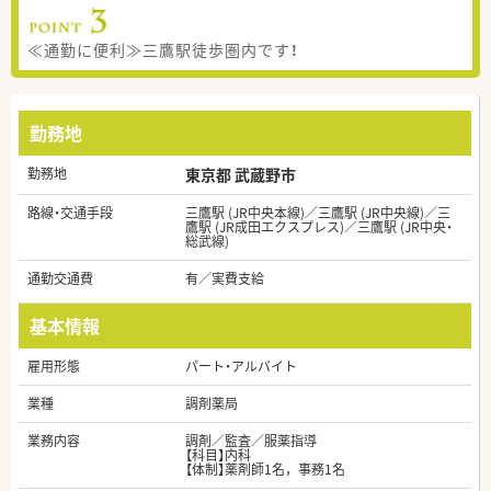
≪通勤に便利≫三鷹駅徒歩圏内です！
勤務地
勤務地
東京都 武蔵野市
路線・交通手段
三鷹駅 (JR中央本線)／三鷹駅 (JR中央線)／三
鷹駅 (JR成田エクスプレス)／三鷹駅 (JR中央・
総武線)
通勤交通費
有／実費支給
基本情報
雇用形態
パート・アルバイト
業種
調剤薬局
業務内容
調剤／監査／服薬指導
【科目】内科
【体制】薬剤師1名，事務1名