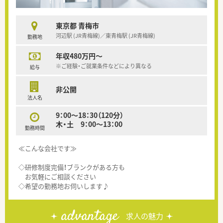
東京都 青梅市
河辺駅 (JR青梅線)／東青梅駅 (JR青梅線)
勤務地
年収480万円～
※ご経験・ご就業条件などにより異なる
給与
非公開
法人名
9：00～18：30（120分）
木・土 9：00～13：00
勤務時間
≪こんな会社です≫
◇研修制度完備！ブランクがある方も
お気軽にご相談ください
◇希望の勤務地お伺いします♪
advantage
求人の魅力