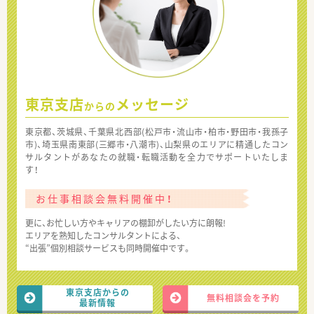
東京支店
メッセージ
からの
東京都、茨城県、千葉県北西部(松戸市・流山市・柏市・野田市・我孫子
市)、埼玉県南東部(三郷市・八潮市)、山梨県のエリアに精通したコン
サルタントがあなたの就職・転職活動を全力でサポートいたしま
す！
お仕事相談会無料開催中！
更に、お忙しい方やキャリアの棚卸がしたい方に朗報!
エリアを熟知したコンサルタントによる、
“出張”個別相談サービスも同時開催中です。
東京支店からの
無料相談会を予約
最新情報