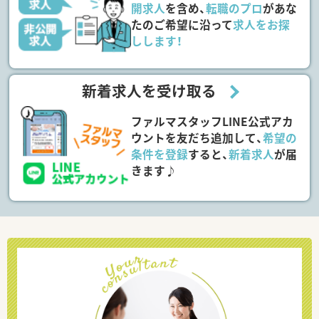
開求人
を含め、
転職のプロ
があな
たのご希望に沿って
求人をお探
しします！
新着求人を受け取る
ファルマスタッフLINE公式アカ
ウントを友だち追加して、
希望の
条件を登録
すると、
新着求人
が届
きます♪