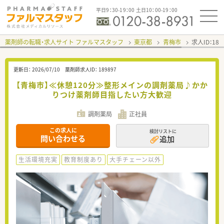
平日9：30-19：00 土日10：00-19：00
薬剤師の転職・求人サイト ファルマスタッフ
東京都
青梅市
求人ID：18
更新日：
2026/07/10
薬剤師求人ID：
189897
【青梅市】≪休憩120分≫整形メインの調剤薬局♪かか
りつけ薬剤師目指したい方大歓迎
調剤薬局
正社員
この求人に
検討リストに
問い合わせる
追加
生活環境充実
教育制度あり
大手チェーン以外