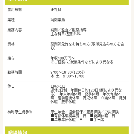
雇用形態
正社員
業種
調剤薬局
業務内容
調剤／監査／服薬指導
主な科目：整形外科
資格
薬剤師免許をお持ちの方（取得見込みの方を含
む）
給与
年収480万円～
※ご経験・ご就業条件などにより異なる
勤務時間
9：00～18：30（120分）
木・土 9：00～13：00
休日
日祝+1日
週休2日制 年間休日約120日（暦により異な
る） 年末年始休暇 夏季休暇 年次有給休
暇 産前産後休暇 育児休暇 介護休暇 特別
休暇 慶弔休暇
福利厚生諸手当
厚生年金／協会健保／雇用保険／労災保険
■有給休暇初年度 日 ■夏期休暇 日
■年末年始休暇 日 ■手当等
職場情報