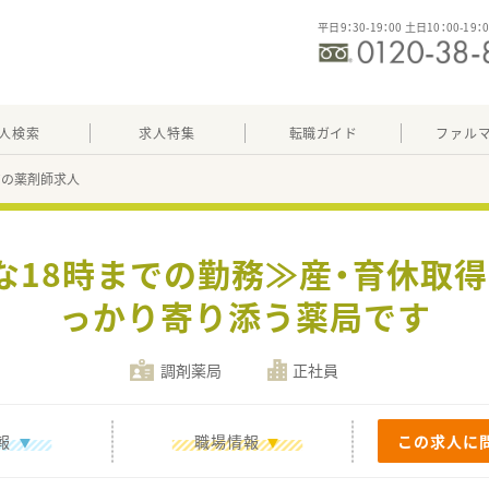
平日9：30-19：00 土日10：00-19：
人検索
求人特集
転職ガイド
ファル
57の薬剤師求人
な18時までの勤務≫産・育休取
っかり寄り添う薬局です
調剤薬局
正社員
報
職場情報
この求人に