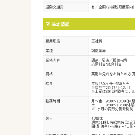
通勤交通費
有／全額（非課税限度額内）
基本情報
雇用形態
正社員
業種
調剤薬局
業務内容
調剤／監査／服薬指導
応需科目：総合科目
資格
薬剤師免許をお持ちの方（
給与
年収430万円～530万円
※賞与年2回（7月・12月）
※上記は30代経験者モデル
勤務時間
月～金 9:00～18:00（休憩
土 9:00～13:00(休憩
※1ヶ月の変形労働時間制
休日
4週8休
週休2日制、有給休暇（法定通
間（配偶者）・弔事3～7日間