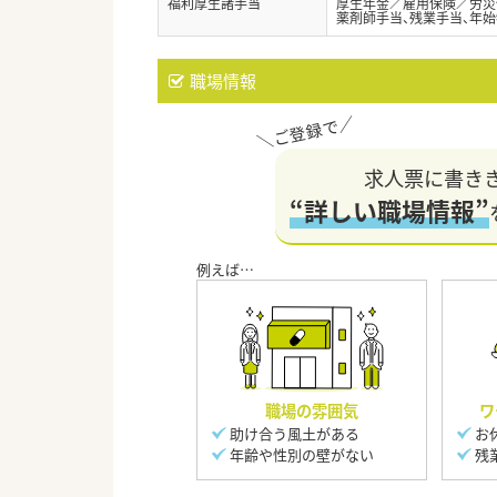
福利厚生諸手当
厚生年金／雇用保険／労災
薬剤師手当、残業手当、年
職場情報
求人票に書き
“詳しい職場情報”
職場の雰囲気
ワ
助け合う風土がある
お
年齢や性別の壁がない
残