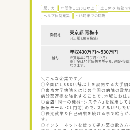
駅チカ
年間休日120日以上
土日休み(相談可
ヘルプ体制充実
~18時までの職場
東京都 青梅市
勤務地
河辺駅 (JR青梅線)
年収430万円～530万円
※賞与年2回（7月・12月）
給与
※上記は30代経験者モデル、経験・役
なります。
＼こんな企業です／
○全国に1,000店舗以上を展開する大手
○東京大学病院をはじめ全国の病院の敷地
病診薬連携を強化することで、地域にお住
○全店「同一の機械・システム」を採用して
医療モール・CL門前）ので、スキルUPし
○長期就業＆自己研讃を続ける事で給与が
す。
○インターネットを使って処方薬の飲み方