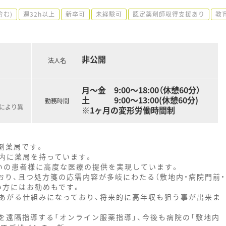
含む)
週32h以上
新卒可
未経験可
認定薬剤師取得支援あり
教
非公開
法人名
月～金 9:00～18:00（休憩60分）
土 9:00～13:00(休憩60分)
勤務時間
職により異
※1ヶ月の変形労働時間制
調剤薬局です。
内に薬局を持っています。
いの患者様に高度な医療の提供を実現しています。
おり、且つ処方箋の応需内容が多岐にわたる（敷地内・病院門前・
たい方にはお勧めもです。
あがる仕組みになっており、将来的に高年収も狙う事が出来ま
を遠隔指導する「オンライン服薬指導」、今後も病院の「敷地内