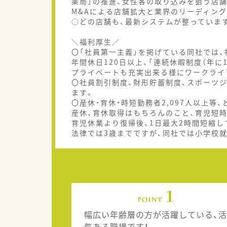
薬局」の推進、女性客の取り込みを狙う店
M&Aによる店舗拡大と業界のリーディン
○どの店舗も、最新システムが整っています
＼福利厚生／
〇「社員第一主義」を掲げている同社では
年間休日120日以上、「連続休暇制度（年に
プライベートも充実出来る様にワークライ
〇社員割引制度、財形貯蓄制度、スポーツ
ます。
〇産休・育休・時短勤務者2,097人以上等
産休、育休取得はもちろんのこと、育児短
育児休業より復帰後、1日最大2時間短縮し
法律では3歳までですが、同社では小学校
幅広い年齢層の方が活躍している、活
気ある職場です！