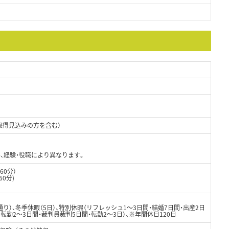
取得見込みの方を含む）
、経験・役職により異なります。
60分）
60分)
り）、冬季休暇（5日）、特別休暇（リフレッシュ1～3日間・結婚7日間・出産2日
・転勤2～3日間・裁判員裁判5日間・転勤2～3日）、※年間休日120日