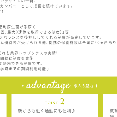
舗でデザインの一新。
グカンパニーとして成長を続けています。
！
、福利厚生面が手厚く
1回、最大9連休を取得できる制度）」等
フバランスを後押ししてくれる制度が充実しています。
ジム優待等が受けられる他、提携の保養施設は全国に40ヵ所あり
、どれも業界トップクラスの実績!
時間勤務制度を実施
て勤務できる制度です。
就学時までの期間利用可能♪
advantage
求人の魅力
駅からも近く通勤にも便利♪
教
行