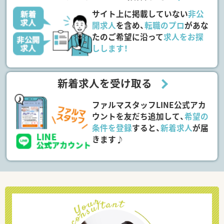
サイト上に掲載していない
非公
開求人
を含め、
転職のプロ
があな
たのご希望に沿って
求人をお探
しします！
新着求人を受け取る
ファルマスタッフLINE公式アカ
ウントを友だち追加して、
希望の
条件を登録
すると、
新着求人
が届
きます♪