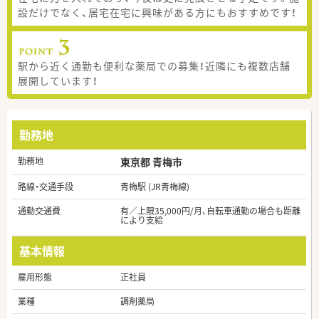
設だけでなく、居宅在宅に興味がある方にもおすすめです！
駅から近く通勤も便利な薬局での募集！近隣にも複数店舗
展開しています！
勤務地
勤務地
東京都 青梅市
路線・交通手段
青梅駅 (JR青梅線)
通勤交通費
有／上限35,000円/月、自転車通勤の場合も距離
により支給
基本情報
雇用形態
正社員
業種
調剤薬局