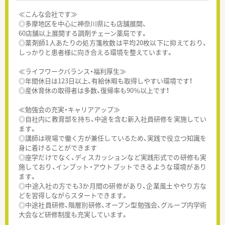
≪こんな会社です≫
◎多摩地区を中心に神奈川県にも店舗展開、
60店舗以上展開する調剤チェーン薬局です。
◎薬剤師1人あたりの処方箋枚数は平均20枚以下に抑えており、
しっかりと患者様に向き合える環境を整えています。
≪ライフワークバランス・福利厚生≫
◎年間休日は123日以上、有給休暇も取得しやすい環境です！
◎産休育休の取得者は多数、復帰率も90％以上です！
≪勉強会の充実・キャリアアップ≫
◎自社内に教育部を持ち、中途を含む新入社員研修を実施してい
ます。
◎講師は現場で働く方が兼任しているため、実践で役立つ知識を
身に着けることができます
◎座学だけでなく、ディスカッションなど実践形式での研修も実
施しており、インプット・アウトプットできるような環境があり
ます。
◎中途入社の方でも3か月間の研修があり、企業風土ややり方な
どを習得しながらスタートできます。
◎中途社員研修、階層別研修、オープン型勉強会、グループ内学術
大会など研修制度も充実しています。