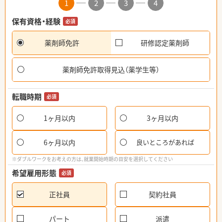
1
2
3
4
保有資格・経験
必須
薬剤師免許
研修認定薬剤師
薬剤師免許取得見込（薬学生等）
転職時期
必須
1ヶ月以内
3ヶ月以内
6ヶ月以内
良いところがあれば
※ダブルワークをお考えの方は、就業開始時期の目安を選択してください
希望雇用形態
必須
正社員
契約社員
パート
派遣