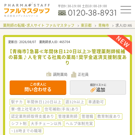
平日9：30-19：00 土日10：00-19：00
薬剤師の転職・求人サイト ファルマスタッフ
東京都
青梅市
求人ID：46
更新日：
2026/08/07
薬剤師求人ID：
465704
【青梅市】急募≪年間休日120日以上≫管理薬剤師候補
の募集♪人を育てる社風の薬局！奨学金返済支援制度あ
り
調剤薬局
正社員
この求人に
検討リストに
問い合わせる
追加
駅チカ
年間休日120日以上
週32h以上
車通勤可
寮・借上社宅あり
住宅補助(手当)あり
認定薬剤師取得支援あり
管理薬剤師
管理職
教育制度あり
シフト制
大手チェーン以外
ヘルプ体制充実
~18時までの職場