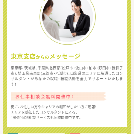
東京支店
メッセージ
からの
東京都、茨城県、千葉県北西部(松戸市・流山市・柏市・野田市・我孫子
市)、埼玉県南東部(三郷市・八潮市)、山梨県のエリアに精通したコン
サルタントがあなたの就職・転職活動を全力でサポートいたしま
す！
お仕事相談会無料開催中！
更に、お忙しい方やキャリアの棚卸がしたい方に朗報!
エリアを熟知したコンサルタントによる、
“出張”個別相談サービスも同時開催中です。