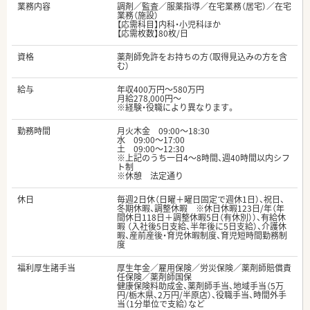
業務内容
調剤／監査／服薬指導／在宅業務（居宅）／在宅
業務（施設）
【応需科目】内科・小児科ほか
【応需枚数】80枚/日
資格
薬剤師免許をお持ちの方（取得見込みの方を含
む）
給与
年収400万円～580万円
月給278,000円～
※経験・役職により異なります。
勤務時間
月火木金 09:00～18:30
水 09:00～17:00
土 09:00～12:30
※上記のうち一日4～8時間、週40時間以内シフ
ト制
※休憩 法定通り
休日
毎週2日休（日曜＋曜日固定で週休1日）、祝日、
冬期休暇、調整休暇 ※休日休暇123日/年（年
間休日118日＋調整休暇5日（有休別））、有給休
暇 （入社後5日支給、半年後に5日支給）、介護休
暇、産前産後・育児休暇制度、育児短時間勤務制
度
福利厚生諸手当
厚生年金／雇用保険／労災保険／薬剤師賠償責
任保険／薬剤師国保
健康保険料助成金、薬剤師手当、地域手当（5万
円/栃木県、2万円/半原店）、役職手当、時間外手
当（1分単位で支給）など