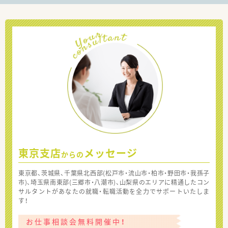
東京支店
メッセージ
からの
東京都、茨城県、千葉県北西部(松戸市・流山市・柏市・野田市・我孫子
市)、埼玉県南東部(三郷市・八潮市)、山梨県のエリアに精通したコン
サルタントがあなたの就職・転職活動を全力でサポートいたしま
す！
お仕事相談会無料開催中！