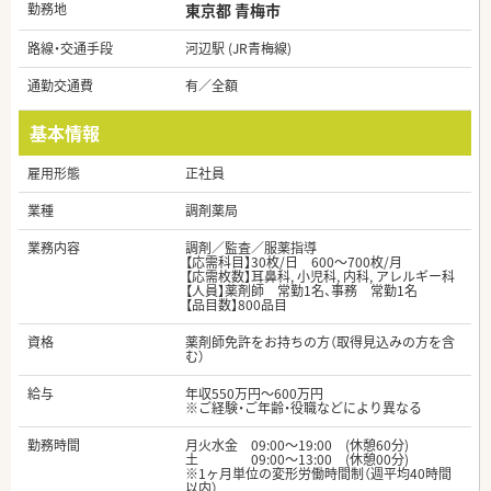
勤務地
東京都 青梅市
路線・交通手段
河辺駅 (JR青梅線)
通勤交通費
有／全額
基本情報
雇用形態
正社員
業種
調剤薬局
業務内容
調剤／監査／服薬指導
【応需科目】30枚/日 600～700枚/月
【応需枚数】耳鼻科, 小児科, 内科, アレルギー科
【人員】薬剤師 常勤1名、事務 常勤1名
【品目数】800品目
資格
薬剤師免許をお持ちの方（取得見込みの方を含
む）
給与
年収550万円～600万円
※ご経験・ご年齢・役職などにより異なる
勤務時間
月火水金 09:00～19:00 (休憩60分)
土 09:00～13:00 (休憩00分)
※1ヶ月単位の変形労働時間制（週平均40時間
以内）