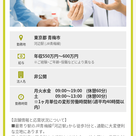
東京都 青梅市
河辺駅 (JR青梅線)
勤務地
年収550万円～600万円
※ご経験・ご年齢・役職などにより異なる
給与
非公開
法人名
月火水金 09:00～19:00 (休憩60分)
土 09:00～13:00 (休憩00分)
※1ヶ月単位の変形労働時間制（週平均40時間以
勤務時間
内）
【店舗情報と応需状況について】
■最寄り駅のJR青梅線「河辺駅」から徒歩3分と、通勤に大変便利
な立地にあります。