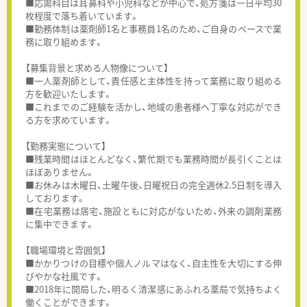
■応需科目は耳鼻科や小児科などが中心で、処方箋は一日平均30
枚程度で落ち着いています。
■勤務体制は薬剤師1名と事務員1名のため、ご自身のペースで業
務に取り組めます。
【募集背景と求める人物像について】
■一人薬剤師として、責任感と主体性を持って業務に取り組める
方を歓迎いたします。
■これまでのご経験を活かし、地域の患者様へ丁寧な対応ができ
る方を求めています。
【勤務実態について】
■残業時間はほとんどなく、繁忙期でも業務時間が長引くことは
ほぼありません。
■お休みは木曜日、土曜午後、日曜祝日の完全週休2.5日制を導入
しております。
■在宅業務は居宅、施設ともに対応がないため、外来の調剤業務
に集中できます。
【職場環境と雰囲気】
■かかりつけの目標や個人ノルマはなく、自主性を大切にする伸
びやかな社風です。
■2018年に開局した、明るく清潔感にあふれる薬局で気持ちよく
働くことができます。