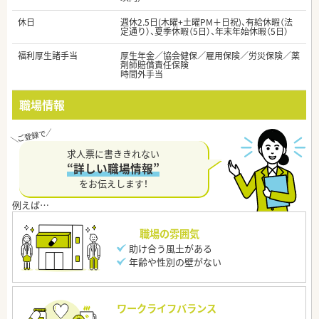
休日
週休2.5日(木曜+土曜PM＋日祝)、有給休暇（法
定通り）、夏季休暇（5日）、年末年始休暇（5日）
福利厚生諸手当
厚生年金／協会健保／雇用保険／労災保険／薬
剤師賠償責任保険
時間外手当
職場情報
求人票に書ききれない
“詳しい職場情報”
をお伝えします！
職場の雰囲気
助け合う風土がある
年齢や性別の壁がない
ワークライフバランス