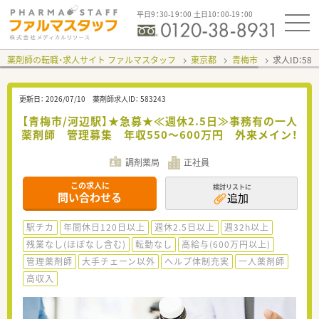
平日9：30-19：00 土日10：00-19：00
薬剤師の転職・求人サイト ファルマスタッフ
東京都
青梅市
求人ID：58
更新日：
2026/07/10
薬剤師求人ID：
583243
【青梅市/河辺駅】★急募★≪週休2.5日≫事務有の一人
薬剤師 管理募集 年収550～600万円 外来メイン！
調剤薬局
正社員
この求人に
検討リストに
問い合わせる
追加
駅チカ
年間休日120日以上
週休2.5日以上
週32h以上
残業なし(ほぼなし含む)
転勤なし
高給与(600万円以上)
管理薬剤師
大手チェーン以外
ヘルプ体制充実
一人薬剤師
高収入