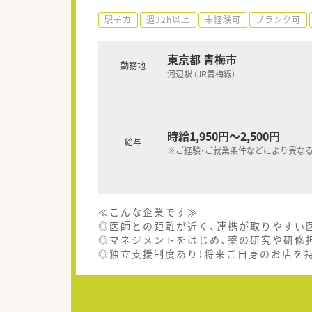
駅チカ
週32h以上
未経験可
ブランク可
東京都 青梅市
勤務地
河辺駅 (JR青梅線)
時給1,950円～2,500円
給与
※ご経験・ご就業条件などにより異な
≪こんな企業です≫
◎医師との距離が近く、連携が取りやすい
◎マネジメントをはじめ、薬の研究や研修
◎独立支援制度あり！将来ご自身のお店を