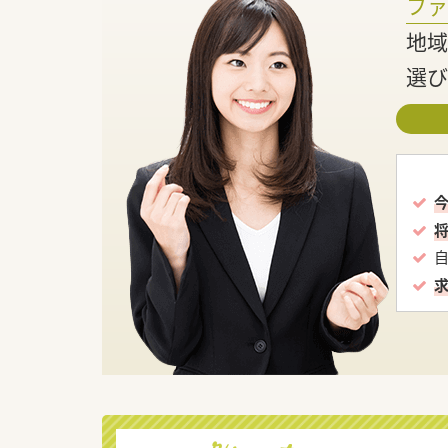
フ
地域
選び