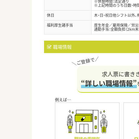
※休憩時間：法定通り
※上記時間のうち日数・時
休日
木・日・祝日他シフト以外、
福利厚生諸手当
厚生年金／雇用保険／労災
通勤手当：全額負担（2km
職場情報
求人票に書き
“詳しい職場情報”