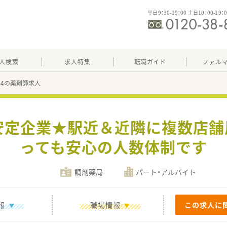
平日9：30-19：00 土日10：00-19：
人検索
求人特集
転職ガイド
ファル
434の薬剤師求人
安定企業★駅近＆近隣に複数店
っても安心の人数体制です
調剤薬局
パート・アルバイト
報
職場情報
この求人に