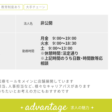
教育制度あり
大手チェーン
非公開
法人名
月金 9：00～19：00
火水 9：00～18：30
土 9：00～13：00
勤務時間
※休憩時間：法定通り
る
※上記時間のうち日数・時間数等応
相談
医療モールをメインに店舗展開しています
担当、人事担当など、様々なキャリアパスがあります
持ちたいとお考えの方にもおすすめです
advantage
求人の魅力