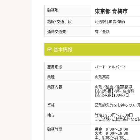
東京都 青梅市
勤務地
路線・交通手段
河辺駅 (JR青梅線)
通勤交通費
有／全額
基本情報
雇用形態
パート・アルバイト
業種
調剤薬局
業務内容
調剤／監査／服薬指導
【応需科目】内科・皮膚科
【応需枚数】100枚/日
資格
薬剤師免許をお持ちの方（
給与
時給1,950円～2,500円
※ご経験・ご就業条件など
勤務時間
月金 9：00～19：00
火水 9：00～18：30
土 9：00～13：00