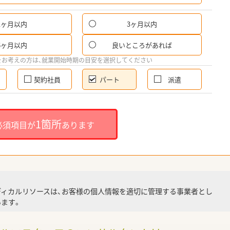
1ヶ月以内
3ヶ月以内
パ
6ヶ月以内
良いところがあれば
希
をお考えの方は、就業開始時期の目安を選択してください
契約社員
パート
派遣
就
1箇所
必須項目が
あります
就業
ディカルリソースは、お客様の個人情報を適切に管理する事業者とし
ます。
調