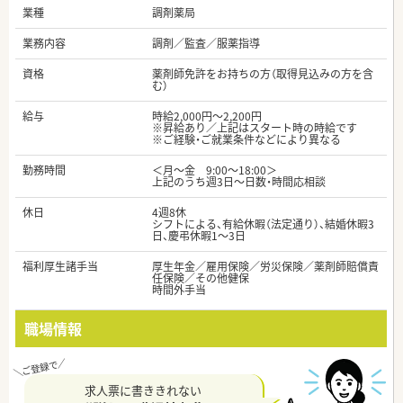
業種
調剤薬局
業務内容
調剤／監査／服薬指導
資格
薬剤師免許をお持ちの方（取得見込みの方を含
む）
給与
時給2,000円～2,200円
※昇給あり／上記はスタート時の時給です
※ご経験・ご就業条件などにより異なる
勤務時間
＜月～金 9:00～18:00＞
上記のうち週3日～日数・時間応相談
休日
4週8休
シフトによる、有給休暇（法定通り）、結婚休暇3
日、慶弔休暇1～3日
福利厚生諸手当
厚生年金／雇用保険／労災保険／薬剤師賠償責
任保険／その他健保
時間外手当
職場情報
求人票に書ききれない