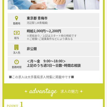
東京都 青梅市
河辺駅 (JR青梅線)
勤務地
時給2,000円～2,200円
※昇給あり／上記はスタート時の時給です
給与
※ご経験・ご就業条件などにより異なる
非公開
法人名
＜月～金 9:00～18:00＞
上記のうち週3日～日数・時間応相談
勤務時間
■この求人は大手薬局求人特集に掲載中です■
advantage
求人の魅力