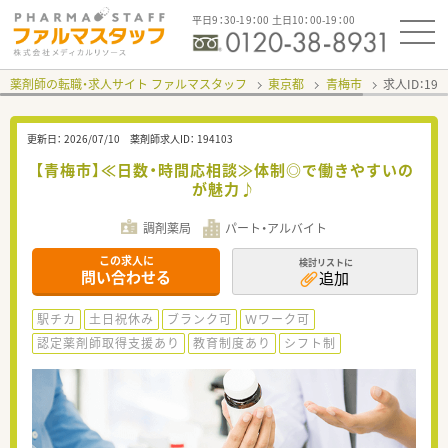
平日9：30-19：00 土日10：00-19：00
薬剤師の転職・求人サイト ファルマスタッフ
東京都
青梅市
求人ID：19
更新日：
2026/07/10
薬剤師求人ID：
194103
【青梅市】≪日数・時間応相談≫体制◎で働きやすいの
が魅力♪
調剤薬局
パート・アルバイト
この求人に
検討リストに
問い合わせる
追加
駅チカ
土日祝休み
ブランク可
Ｗワーク可
認定薬剤師取得支援あり
教育制度あり
シフト制