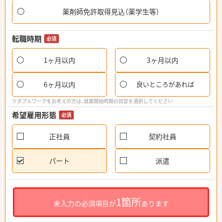
薬剤師免許取得見込（薬学生等）
転職時期
必須
1ヶ月以内
3ヶ月以内
6ヶ月以内
良いところがあれば
※ダブルワークをお考えの方は、就業開始時期の目安を選択してください
希望雇用形態
必須
正社員
契約社員
パート
派遣
1箇所
未入力の必須項目が
あります